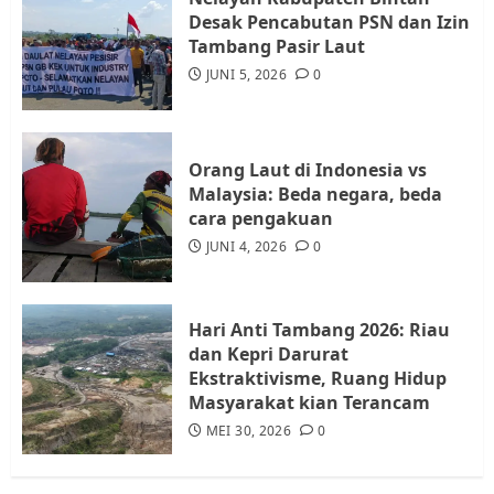
Desak Pencabutan PSN dan Izin
Warga Rempang Ajukan
Tambang Pasir Laut
Audiensi dengan Wali Kota
JUNI 5, 2026
0
Batam, Soroti Aktivitas yang
Resahkan Warga
4
JULI 17, 2026
0
Orang Laut di Indonesia vs
Malaysia: Beda negara, beda
cara pengakuan
Tim Advokasi Desak BP Batam
Berhenti Merampas Tanah
JUNI 4, 2026
0
Warga Rempang
JULI 15, 2026
0
5
Hari Anti Tambang 2026: Riau
dan Kepri Darurat
Ekstraktivisme, Ruang Hidup
Masyarakat kian Terancam
MEI 30, 2026
0