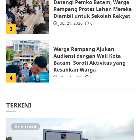
Datangi Pemko Batam, Warga
Rempang Protes Lahan Mereka
Diambil untuk Sekolah Rakyat
JULI 21, 2026
0
3
Warga Rempang Ajukan
Audiensi dengan Wali Kota
Batam, Soroti Aktivitas yang
Resahkan Warga
4
JULI 17, 2026
0
Tim Advokasi Desak BP Batam
TERKINI
Berhenti Merampas Tanah
Warga Rempang
JULI 15, 2026
0
5
5 min read