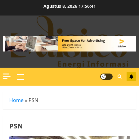
Skip
Agustus 8, 2026
17:56:42
to
content
Primary
Menu
Home
»
PSN
PSN