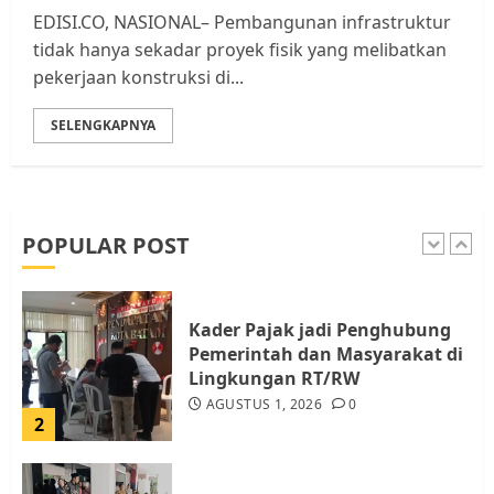
Berhenti Merampas Tanah
EDISI.CO, NASIONAL– Pembangunan infrastruktur
Warga Rempang
tidak hanya sekadar proyek fisik yang melibatkan
JULI 15, 2026
0
pekerjaan konstruksi di...
5
SELENGKAPNYA
Pemko Batam Tegaskan RT dan
RW bukan Petugas Pendataan
dan Pemungutan Pajak
AGUSTUS 1, 2026
0
POPULAR POST
1
Kader Pajak jadi Penghubung
Pemerintah dan Masyarakat di
Lingkungan RT/RW
AGUSTUS 1, 2026
0
2