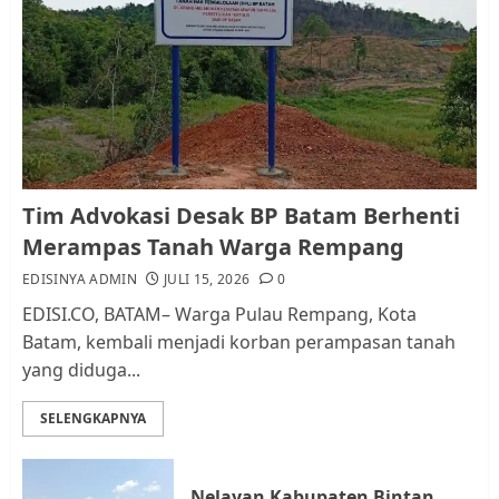
Pemko Batam Tegaskan RT dan
RW bukan Petugas Pendataan
dan Pemungutan Pajak
AGUSTUS 1, 2026
0
1
Kader Pajak jadi Penghubung
Tim Advokasi Desak BP Batam Berhenti
Pemerintah dan Masyarakat di
Merampas Tanah Warga Rempang
Lingkungan RT/RW
EDISINYA ADMIN
JULI 15, 2026
0
AGUSTUS 1, 2026
0
2
EDISI.CO, BATAM– Warga Pulau Rempang, Kota
Batam, kembali menjadi korban perampasan tanah
yang diduga...
Datangi Pemko Batam, Warga
Rempang Protes Lahan Mereka
SELENGKAPNYA
Diambil untuk Sekolah Rakyat
JULI 21, 2026
0
3
Nelayan Kabupaten Bintan