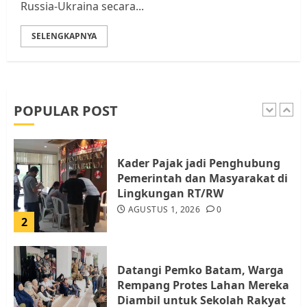
Russia-Ukraina secara...
5
SELENGKAPNYA
Pemko Batam Tegaskan RT dan
RW bukan Petugas Pendataan
dan Pemungutan Pajak
AGUSTUS 1, 2026
0
POPULAR POST
1
Kader Pajak jadi Penghubung
Pemerintah dan Masyarakat di
Lingkungan RT/RW
AGUSTUS 1, 2026
0
2
Datangi Pemko Batam, Warga
Rempang Protes Lahan Mereka
Diambil untuk Sekolah Rakyat