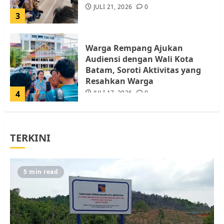
JULI 21, 2026
0
3
Warga Rempang Ajukan
Audiensi dengan Wali Kota
Batam, Soroti Aktivitas yang
Resahkan Warga
4
JULI 17, 2026
0
Tim Advokasi Desak BP Batam
TERKINI
Berhenti Merampas Tanah
Warga Rempang
JULI 15, 2026
0
5
5 min read
Pemko Batam Tegaskan RT dan
RW bukan Petugas Pendataan