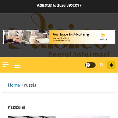
Skip
Agustus 6, 2026
09:43:18
to
content
Primary
Menu
Home
»
russia
russia