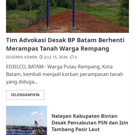
dan Pemungutan Pajak
AGUSTUS 1, 2026
0
1
Kader Pajak jadi Penghubung
Tim Advokasi Desak BP Batam Berhenti
Pemerintah dan Masyarakat di
Merampas Tanah Warga Rempang
Lingkungan RT/RW
EDISINYA ADMIN
JULI 15, 2026
0
AGUSTUS 1, 2026
0
2
EDISI.CO, BATAM– Warga Pulau Rempang, Kota
Batam, kembali menjadi korban perampasan tanah
yang diduga...
Datangi Pemko Batam, Warga
Rempang Protes Lahan Mereka
SELENGKAPNYA
Diambil untuk Sekolah Rakyat
JULI 21, 2026
0
3
Nelayan Kabupaten Bintan
Desak Pencabutan PSN dan Izin
Warga Rempang Ajukan
Tambang Pasir Laut