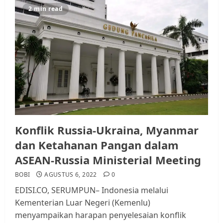
2 min read
Datangi Pemko Batam, Warga
Rempang Protes Lahan Mereka
Diambil untuk Sekolah Rakyat
JULI 21, 2026
0
3
Warga Rempang Ajukan
Audiensi dengan Wali Kota
Batam, Soroti Aktivitas yang
Konflik Russia-Ukraina, Myanmar
Resahkan Warga
dan Ketahanan Pangan dalam
4
JULI 17, 2026
0
ASEAN-Russia Ministerial Meeting
BOBI
AGUSTUS 6, 2022
0
Tim Advokasi Desak BP Batam
EDISI.CO, SERUMPUN– Indonesia melalui
Berhenti Merampas Tanah
Kementerian Luar Negeri (Kemenlu)
Warga Rempang
menyampaikan harapan penyelesaian konflik
JULI 15, 2026
0