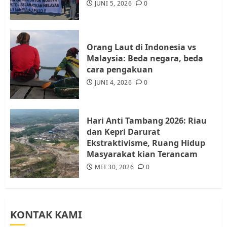
Audiensi dengan Wali Kota
JUNI 5, 2026
0
Batam, Soroti Aktivitas yang
Resahkan Warga
4
JULI 17, 2026
0
Orang Laut di Indonesia vs
Malaysia: Beda negara, beda
cara pengakuan
Tim Advokasi Desak BP Batam
Berhenti Merampas Tanah
JUNI 4, 2026
0
Warga Rempang
JULI 15, 2026
0
5
Hari Anti Tambang 2026: Riau
dan Kepri Darurat
Ekstraktivisme, Ruang Hidup
Masyarakat kian Terancam
MEI 30, 2026
0
KONTAK KAMI