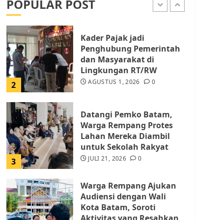
POPULAR POST
AGUSTUS 1, 2026
0
1
Kader Pajak jadi
Penghubung Pemerintah
dan Masyarakat di
Lingkungan RT/RW
AGUSTUS 1, 2026
0
2
Datangi Pemko Batam,
Warga Rempang Protes
Lahan Mereka Diambil
untuk Sekolah Rakyat
JULI 21, 2026
0
3
Warga Rempang Ajukan
Audiensi dengan Wali
Kota Batam, Soroti
Aktivitas yang Resahkan