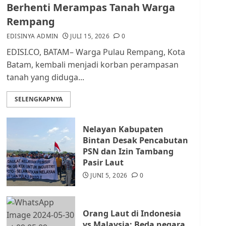
dan Masyarakat di
Berhenti Merampas Tanah Warga
Lingkungan RT/RW
Rempang
AGUSTUS 1, 2026
0
2
EDISINYA ADMIN
JULI 15, 2026
0
EDISI.CO, BATAM– Warga Pulau Rempang, Kota
Datangi Pemko Batam,
Batam, kembali menjadi korban perampasan
Warga Rempang Protes
tanah yang diduga...
Lahan Mereka Diambil
untuk Sekolah Rakyat
SELENGKAPNYA
JULI 21, 2026
0
3
Nelayan Kabupaten
Warga Rempang Ajukan
Bintan Desak Pencabutan
Audiensi dengan Wali
PSN dan Izin Tambang
Kota Batam, Soroti
Pasir Laut
Aktivitas yang Resahkan
Warga
JUNI 5, 2026
0
4
JULI 17, 2026
0
Orang Laut di Indonesia
Tim Advokasi Desak BP
vs Malaysia: Beda negara,