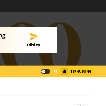
Warga Rempang Ajukan
Audiensi dengan Wali
Kota Batam, Soroti
Aktivitas yang Resahkan
Warga
4
JULI 17, 2026
0
Tim Advokasi Desak BP
Batam Berhenti
Merampas Tanah Warga
Rempang
TERHUBUNG
JULI 15, 2026
0
5
Pemko Batam Tegaskan
RT dan RW bukan Petugas
Pendataan dan
Pemungutan Pajak