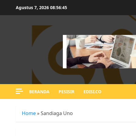
Skip
Agustus 7, 2026
08:56:46
to
content
BERANDA
PESISIR
EDISI.CO
Home
»
Sandiaga Uno