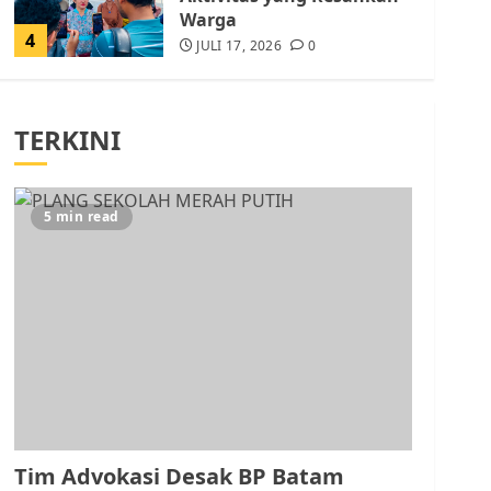
Warga
4
JULI 17, 2026
0
Tim Advokasi Desak BP
Batam Berhenti
TERKINI
Merampas Tanah Warga
Rempang
JULI 15, 2026
0
5
5 min read
Pemko Batam Tegaskan
RT dan RW bukan Petugas
Pendataan dan
Pemungutan Pajak
AGUSTUS 1, 2026
0
1
Kader Pajak jadi
Penghubung Pemerintah
Tim Advokasi Desak BP Batam