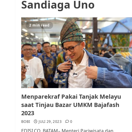
Sandiaga Uno
2 min read
Menparekraf Pakai Tanjak Melayu
saat Tinjau Bazar UMKM Bajafash
2023
BOBI
JULI 29, 2023
0
EDISI.CO, BATAM– Menteri Pariwisata dan