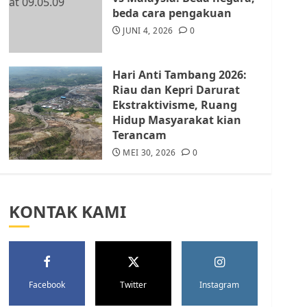
Batam Berhenti
beda cara pengakuan
Merampas Tanah Warga
Rempang
JUNI 4, 2026
0
JULI 15, 2026
0
5
Hari Anti Tambang 2026:
Riau dan Kepri Darurat
Ekstraktivisme, Ruang
Hidup Masyarakat kian
Terancam
MEI 30, 2026
0
KONTAK KAMI
Facebook
Twitter
Instagram