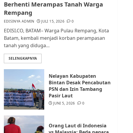
dan Masyarakat di
Berhenti Merampas Tanah Warga
Lingkungan RT/RW
Rempang
AGUSTUS 1, 2026
0
2
EDISINYA ADMIN
JULI 15, 2026
0
EDISI.CO, BATAM– Warga Pulau Rempang, Kota
Datangi Pemko Batam,
Batam, kembali menjadi korban perampasan
Warga Rempang Protes
tanah yang diduga...
Lahan Mereka Diambil
untuk Sekolah Rakyat
SELENGKAPNYA
JULI 21, 2026
0
3
Nelayan Kabupaten
Warga Rempang Ajukan
Bintan Desak Pencabutan
Audiensi dengan Wali
PSN dan Izin Tambang
Kota Batam, Soroti
Pasir Laut
Aktivitas yang Resahkan
Warga
JUNI 5, 2026
0
4
JULI 17, 2026
0
Orang Laut di Indonesia
Tim Advokasi Desak BP
vs Malaysia: Beda negara,