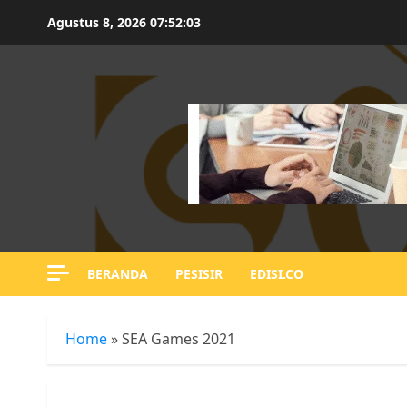
Skip
Agustus 8, 2026
07:52:03
to
content
BERANDA
PESISIR
EDISI.CO
Home
»
SEA Games 2021