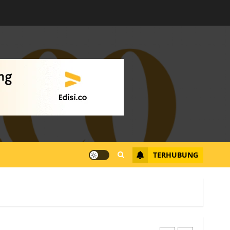
Warga Rempang Ajukan
Audiensi dengan Wali
Kota Batam, Soroti
Aktivitas yang Resahkan
Warga
4
JULI 17, 2026
0
Tim Advokasi Desak BP
Batam Berhenti
Merampas Tanah Warga
Rempang
TERHUBUNG
JULI 15, 2026
0
5
Pemko Batam Tegaskan
RT dan RW bukan Petugas
Pendataan dan
Pemungutan Pajak