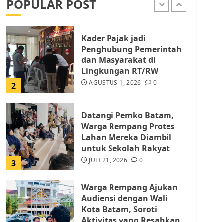
POPULAR POST
AGUSTUS 1, 2026
0
1
Kader Pajak jadi
Penghubung Pemerintah
dan Masyarakat di
Lingkungan RT/RW
AGUSTUS 1, 2026
0
2
Datangi Pemko Batam,
Warga Rempang Protes
Lahan Mereka Diambil
untuk Sekolah Rakyat
JULI 21, 2026
0
3
Warga Rempang Ajukan
Audiensi dengan Wali
Kota Batam, Soroti
Aktivitas yang Resahkan