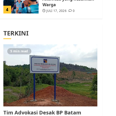
Warga
4
JULI 17, 2026
0
Tim Advokasi Desak BP
Batam Berhenti
TERKINI
Merampas Tanah Warga
Rempang
JULI 15, 2026
0
5
5 min read
Pemko Batam Tegaskan
RT dan RW bukan Petugas
Pendataan dan
Pemungutan Pajak
AGUSTUS 1, 2026
0
1
Kader Pajak jadi
Penghubung Pemerintah
Tim Advokasi Desak BP Batam