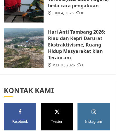
Batam Berhenti
beda cara pengakuan
Merampas Tanah Warga
Rempang
JUNI 4, 2026
0
JULI 15, 2026
0
5
Hari Anti Tambang 2026:
Riau dan Kepri Darurat
Ekstraktivisme, Ruang
Hidup Masyarakat kian
Terancam
MEI 30, 2026
0
KONTAK KAMI
Facebook
Twitter
Instagram