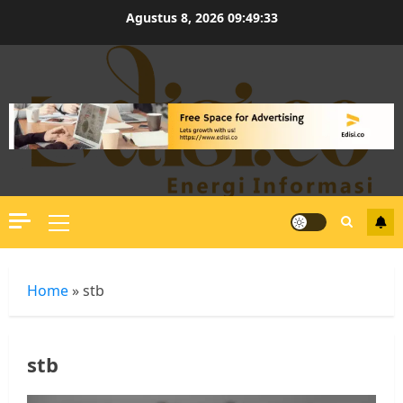
Skip
Agustus 8, 2026
09:49:34
to
content
Primary
Menu
Home
»
stb
stb