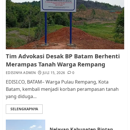
Pemko Batam Tegaskan RT dan
RW bukan Petugas Pendataan
dan Pemungutan Pajak
AGUSTUS 1, 2026
0
1
Kader Pajak jadi Penghubung
Tim Advokasi Desak BP Batam Berhenti
Pemerintah dan Masyarakat di
Merampas Tanah Warga Rempang
Lingkungan RT/RW
EDISINYA ADMIN
JULI 15, 2026
0
AGUSTUS 1, 2026
0
2
EDISI.CO, BATAM– Warga Pulau Rempang, Kota
Batam, kembali menjadi korban perampasan tanah
yang diduga...
Datangi Pemko Batam, Warga
Rempang Protes Lahan Mereka
SELENGKAPNYA
Diambil untuk Sekolah Rakyat
JULI 21, 2026
0
3
Nelayan Kabupaten Bintan