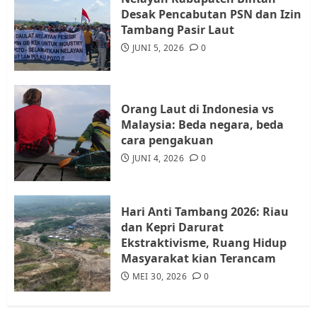
Desak Pencabutan PSN dan Izin
Warga Rempang Ajukan
Tambang Pasir Laut
Audiensi dengan Wali Kota
JUNI 5, 2026
0
Batam, Soroti Aktivitas yang
Resahkan Warga
4
JULI 17, 2026
0
Orang Laut di Indonesia vs
Malaysia: Beda negara, beda
cara pengakuan
Tim Advokasi Desak BP Batam
Berhenti Merampas Tanah
JUNI 4, 2026
0
Warga Rempang
JULI 15, 2026
0
5
Hari Anti Tambang 2026: Riau
dan Kepri Darurat
Ekstraktivisme, Ruang Hidup
Masyarakat kian Terancam
MEI 30, 2026
0