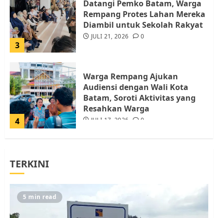
Datangi Pemko Batam, Warga
Rempang Protes Lahan Mereka
Diambil untuk Sekolah Rakyat
JULI 21, 2026
0
3
Warga Rempang Ajukan
Audiensi dengan Wali Kota
Batam, Soroti Aktivitas yang
Resahkan Warga
4
JULI 17, 2026
0
Tim Advokasi Desak BP Batam
TERKINI
Berhenti Merampas Tanah
Warga Rempang
JULI 15, 2026
0
5
5 min read