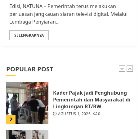
Berhenti Merampas Tanah
Edisi, NATUNA – Pemerintah terus melakukan
Warga Rempang
perluasan jangkauan siaran televisi digital. Melalui
JULI 15, 2026
0
Lembaga Penyiaran...
5
SELENGKAPNYA
Pemko Batam Tegaskan RT dan
RW bukan Petugas Pendataan
dan Pemungutan Pajak
AGUSTUS 1, 2026
0
POPULAR POST
1
Kader Pajak jadi Penghubung
Pemerintah dan Masyarakat di
Lingkungan RT/RW
AGUSTUS 1, 2026
0
2