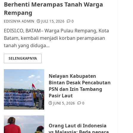
dan Masyarakat di
Berhenti Merampas Tanah Warga
Lingkungan RT/RW
Rempang
AGUSTUS 1, 2026
0
2
EDISINYA ADMIN
JULI 15, 2026
0
EDISI.CO, BATAM– Warga Pulau Rempang, Kota
Datangi Pemko Batam,
Batam, kembali menjadi korban perampasan
Warga Rempang Protes
tanah yang diduga...
Lahan Mereka Diambil
untuk Sekolah Rakyat
SELENGKAPNYA
JULI 21, 2026
0
3
Nelayan Kabupaten
Warga Rempang Ajukan
Bintan Desak Pencabutan
Audiensi dengan Wali
PSN dan Izin Tambang
Kota Batam, Soroti
Pasir Laut
Aktivitas yang Resahkan
Warga
JUNI 5, 2026
0
4
JULI 17, 2026
0
Orang Laut di Indonesia
Tim Advokasi Desak BP
vs Malaysia: Beda negara,