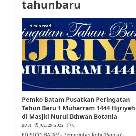
tahunbaru
1 min read
Pemko Batam Pusatkan Peringatan
Tahun Baru 1 Muharram 1444 Hijriyah
di Masjid Nurul Ikhwan Botania
BOBI
JULI 29, 2022
0
EDISI.CO, BATAM– Pemerintah Kota (Pemko)