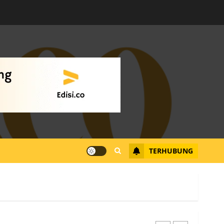
Warga Rempang Ajukan
Audiensi dengan Wali
Kota Batam, Soroti
Aktivitas yang Resahkan
Warga
4
JULI 17, 2026
0
Tim Advokasi Desak BP
Batam Berhenti
Merampas Tanah Warga
Rempang
TERHUBUNG
JULI 15, 2026
0
5
Pemko Batam Tegaskan
RT dan RW bukan Petugas
Pendataan dan
Pemungutan Pajak