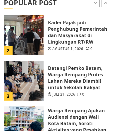
POPULAR POST
AGUSTUS 1, 2026
0
1
Kader Pajak jadi
Penghubung Pemerintah
dan Masyarakat di
Lingkungan RT/RW
AGUSTUS 1, 2026
0
2
Datangi Pemko Batam,
Warga Rempang Protes
Lahan Mereka Diambil
untuk Sekolah Rakyat
JULI 21, 2026
0
3
Warga Rempang Ajukan
Audiensi dengan Wali
Kota Batam, Soroti
Aktivitas yang Resahkan