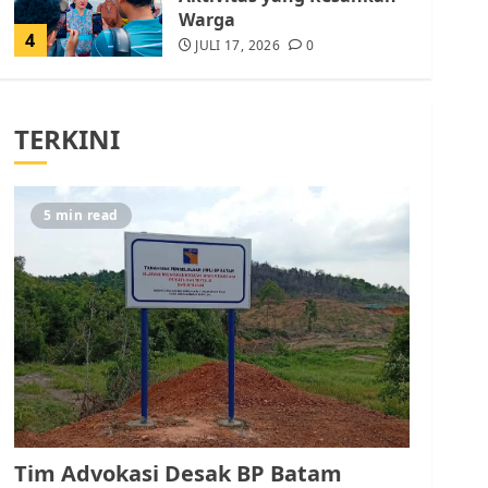
Warga
4
JULI 17, 2026
0
Tim Advokasi Desak BP
Batam Berhenti
TERKINI
Merampas Tanah Warga
Rempang
JULI 15, 2026
0
5
5 min read
Pemko Batam Tegaskan
RT dan RW bukan Petugas
Pendataan dan
Pemungutan Pajak
AGUSTUS 1, 2026
0
1
Kader Pajak jadi
Penghubung Pemerintah
Tim Advokasi Desak BP Batam