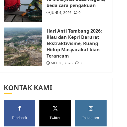
Batam Berhenti
beda cara pengakuan
Merampas Tanah Warga
Rempang
JUNI 4, 2026
0
JULI 15, 2026
0
5
Hari Anti Tambang 2026:
Riau dan Kepri Darurat
Ekstraktivisme, Ruang
Hidup Masyarakat kian
Terancam
MEI 30, 2026
0
KONTAK KAMI
Facebook
Twitter
Instagram