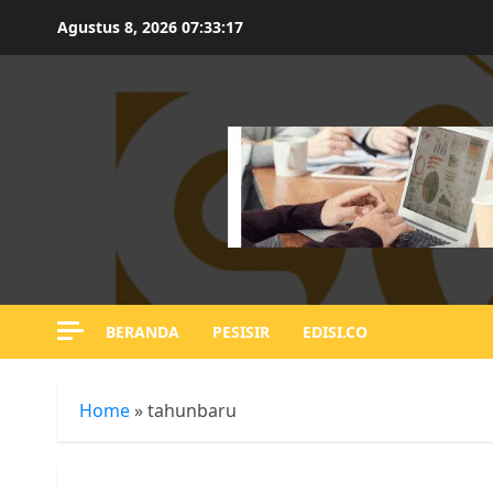
Skip
Agustus 8, 2026
07:33:18
to
content
BERANDA
PESISIR
EDISI.CO
Home
»
tahunbaru