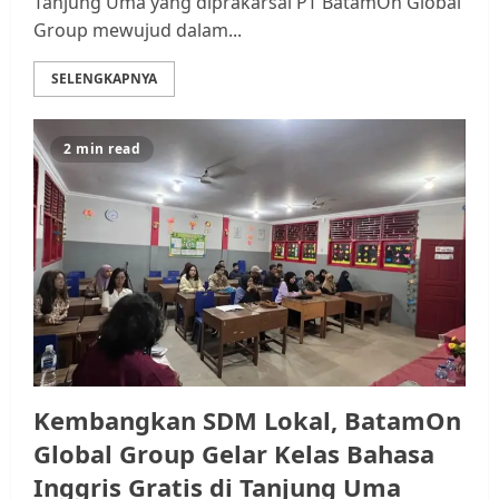
Tanjung Uma yang diprakarsai PT BatamOn Global
Group mewujud dalam...
SELENGKAPNYA
2 min read
Datangi Pemko Batam, Warga
Rempang Protes Lahan Mereka
Diambil untuk Sekolah Rakyat
JULI 21, 2026
0
3
Warga Rempang Ajukan
Audiensi dengan Wali Kota
Batam, Soroti Aktivitas yang
Resahkan Warga
Kembangkan SDM Lokal, BatamOn
4
JULI 17, 2026
0
Global Group Gelar Kelas Bahasa
Inggris Gratis di Tanjung Uma