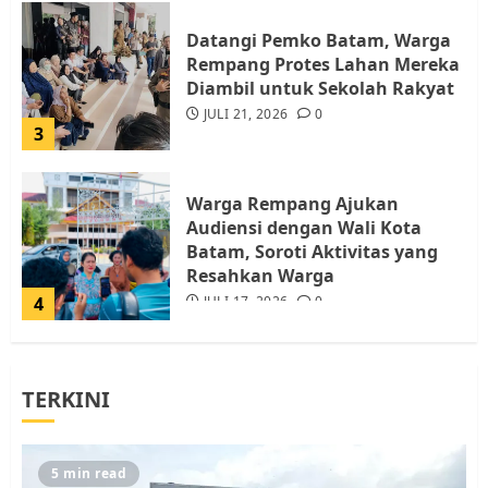
Datangi Pemko Batam, Warga
Rempang Protes Lahan Mereka
Diambil untuk Sekolah Rakyat
JULI 21, 2026
0
3
Warga Rempang Ajukan
Audiensi dengan Wali Kota
Batam, Soroti Aktivitas yang
Resahkan Warga
4
JULI 17, 2026
0
Tim Advokasi Desak BP Batam
TERKINI
Berhenti Merampas Tanah
Warga Rempang
JULI 15, 2026
0
5
5 min read