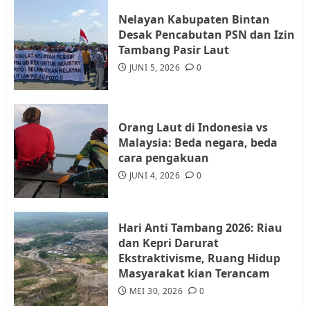
3
Nelayan Kabupaten Bintan
Desak Pencabutan PSN dan Izin
Warga Rempang Ajukan
Tambang Pasir Laut
Audiensi dengan Wali Kota
JUNI 5, 2026
0
Batam, Soroti Aktivitas yang
Resahkan Warga
4
JULI 17, 2026
0
Orang Laut di Indonesia vs
Malaysia: Beda negara, beda
cara pengakuan
Tim Advokasi Desak BP Batam
Berhenti Merampas Tanah
JUNI 4, 2026
0
Warga Rempang
JULI 15, 2026
0
5
Hari Anti Tambang 2026: Riau
dan Kepri Darurat
Ekstraktivisme, Ruang Hidup
Masyarakat kian Terancam
MEI 30, 2026
0