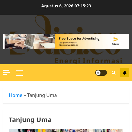
Skip
Agustus 6, 2026
07:15:24
to
content
Primary
Menu
Home
»
Tanjung Uma
Tanjung Uma