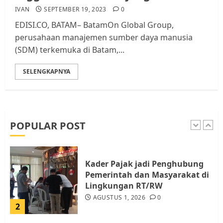
Tim Advokasi Desak BP Batam
IVAN
SEPTEMBER 19, 2023
0
Berhenti Merampas Tanah
EDISI.CO, BATAM– BatamOn Global Group,
Warga Rempang
perusahaan manajemen sumber daya manusia
JULI 15, 2026
0
(SDM) terkemuka di Batam,...
5
SELENGKAPNYA
Pemko Batam Tegaskan RT dan
RW bukan Petugas Pendataan
dan Pemungutan Pajak
AGUSTUS 1, 2026
0
POPULAR POST
1
Kader Pajak jadi Penghubung
Pemerintah dan Masyarakat di
Lingkungan RT/RW
AGUSTUS 1, 2026
0
2