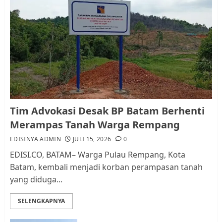
Pemko Batam Tegaskan RT dan
RW bukan Petugas Pendataan
dan Pemungutan Pajak
AGUSTUS 1, 2026
0
1
Kader Pajak jadi Penghubung
Tim Advokasi Desak BP Batam Berhenti
Pemerintah dan Masyarakat di
Merampas Tanah Warga Rempang
Lingkungan RT/RW
EDISINYA ADMIN
JULI 15, 2026
0
AGUSTUS 1, 2026
0
2
EDISI.CO, BATAM– Warga Pulau Rempang, Kota
Batam, kembali menjadi korban perampasan tanah
yang diduga...
Datangi Pemko Batam, Warga
Rempang Protes Lahan Mereka
SELENGKAPNYA
Diambil untuk Sekolah Rakyat
JULI 21, 2026
0