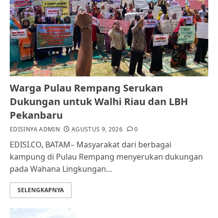
Warga Pulau Rempang Serukan
Dukungan untuk Walhi Riau
dan LBH Pekanbaru
AGUSTUS 9, 2026
0
1
Pemko Batam Tegaskan RT dan
Warga Pulau Rempang Serukan
RW bukan Petugas Pendataan
Dukungan untuk Walhi Riau dan LBH
dan Pemungutan Pajak
Pekanbaru
AGUSTUS 1, 2026
0
2
EDISINYA ADMIN
AGUSTUS 9, 2026
0
EDISI.CO, BATAM– Masyarakat dari berbagai
kampung di Pulau Rempang menyerukan dukungan
Kader Pajak jadi Penghubung
pada Wahana Lingkungan...
Pemerintah dan Masyarakat di
Lingkungan RT/RW
SELENGKAPNYA
AGUSTUS 1, 2026
0
3