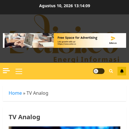
Skip
Agustus 10, 2026
13:14:09
to
content
Primary
Menu
Home
»
TV Analog
TV Analog