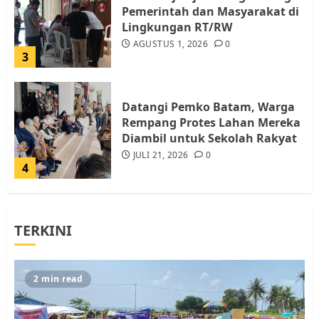
Pemerintah dan Masyarakat di
Lingkungan RT/RW
AGUSTUS 1, 2026
0
3
Datangi Pemko Batam, Warga
Rempang Protes Lahan Mereka
Diambil untuk Sekolah Rakyat
JULI 21, 2026
0
4
Warga Rempang Ajukan
TERKINI
Audiensi dengan Wali Kota
Batam, Soroti Aktivitas yang
Resahkan Warga
5
JULI 17, 2026
0
2 min read