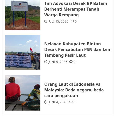
Tim Advokasi Desak BP Batam
Datangi Pemko Batam, Warga
Berhenti Merampas Tanah
Rempang Protes Lahan Mereka
Warga Rempang
Diambil untuk Sekolah Rakyat
JULI 15, 2026
0
JULI 21, 2026
0
4
Nelayan Kabupaten Bintan
Warga Rempang Ajukan
Desak Pencabutan PSN dan Izin
Audiensi dengan Wali Kota
Tambang Pasir Laut
Batam, Soroti Aktivitas yang
JUNI 5, 2026
0
Resahkan Warga
5
JULI 17, 2026
0
Orang Laut di Indonesia vs
Malaysia: Beda negara, beda
cara pengakuan
JUNI 4, 2026
0