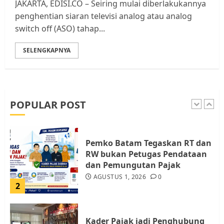
JAKARTA, EDISI.CO – Seiring mulai diberlakukannya
Batam, Soroti Aktivitas yang
penghentian siaran televisi analog atau analog
Resahkan Warga
switch off (ASO) tahap...
5
JULI 17, 2026
0
SELENGKAPNYA
Warga Pulau Rempang Serukan
Dukungan untuk Walhi Riau
dan LBH Pekanbaru
AGUSTUS 9, 2026
0
POPULAR POST
1
Pemko Batam Tegaskan RT dan
RW bukan Petugas Pendataan
dan Pemungutan Pajak
AGUSTUS 1, 2026
0
2
Kader Pajak jadi Penghubung