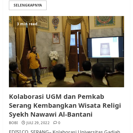
SELENGKAPNYA
3 min read
Kolaborasi UGM dan Pemkab
Serang Kembangkan Wisata Religi
Syekh Nawawi Al-Bantani
BOBI
JULI 29, 2022
0
EDISI.CO, SERANG– Kolaborasi Universitas Gadjah