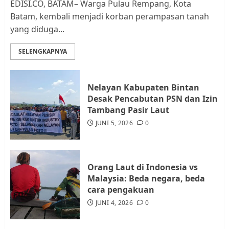
EDISI.CO, BATAM– Warga Pulau Rempang, Kota
Batam, kembali menjadi korban perampasan tanah
yang diduga...
Datangi Pemko Batam, Warga
Rempang Protes Lahan Mereka
SELENGKAPNYA
Diambil untuk Sekolah Rakyat
JULI 21, 2026
0
3
Nelayan Kabupaten Bintan
Desak Pencabutan PSN dan Izin
Warga Rempang Ajukan
Tambang Pasir Laut
Audiensi dengan Wali Kota
JUNI 5, 2026
0
Batam, Soroti Aktivitas yang
Resahkan Warga
4
JULI 17, 2026
0
Orang Laut di Indonesia vs
Malaysia: Beda negara, beda
cara pengakuan
Tim Advokasi Desak BP Batam
Berhenti Merampas Tanah
JUNI 4, 2026
0
Warga Rempang
JULI 15, 2026
0