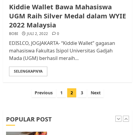
Kiddie Wallet Bawa Mahasiswa
Audiensi dengan Wali Kota
Batam, Soroti Aktivitas yang
UGM Raih Silver Medal dalam WYIE
Resahkan Warga
2022 Malaysia
4
JULI 17, 2026
0
BOBI
JULI 2, 2022
0
EDISI.CO, JOGJAKARTA- “Kiddie Wallet” gagasan
Tim Advokasi Desak BP Batam
mahasiswa Fakultas Isipol Universitas Gadjah
Berhenti Merampas Tanah
Mada (UGM) berhasil meraih...
Warga Rempang
JULI 15, 2026
0
SELENGKAPNYA
5
Paginasi
Previous
1
2
3
Next
Pemko Batam Tegaskan RT dan
pos
RW bukan Petugas Pendataan
dan Pemungutan Pajak
AGUSTUS 1, 2026
0
POPULAR POST
1