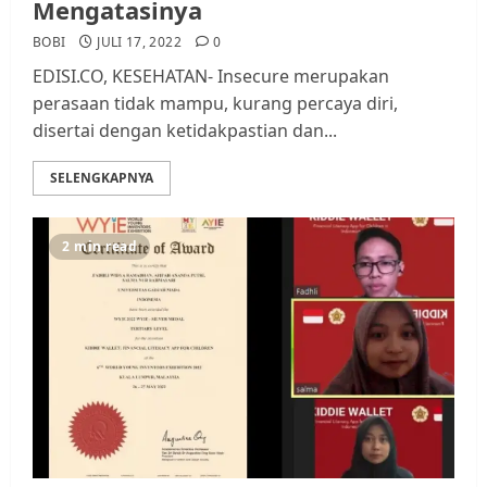
Mengatasinya
BOBI
JULI 17, 2022
0
EDISI.CO, KESEHATAN- Insecure merupakan
perasaan tidak mampu, kurang percaya diri,
disertai dengan ketidakpastian dan...
SELENGKAPNYA
2 min read
Datangi Pemko Batam, Warga
Rempang Protes Lahan Mereka
Diambil untuk Sekolah Rakyat
JULI 21, 2026
0
3
Warga Rempang Ajukan