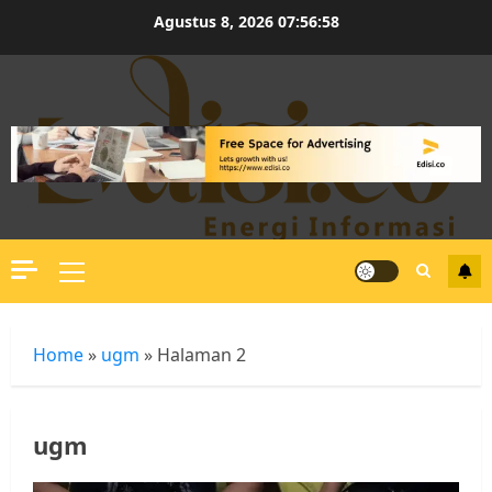
Skip
Agustus 8, 2026
07:56:59
to
content
Primary
Menu
Home
»
ugm
»
Halaman 2
ugm