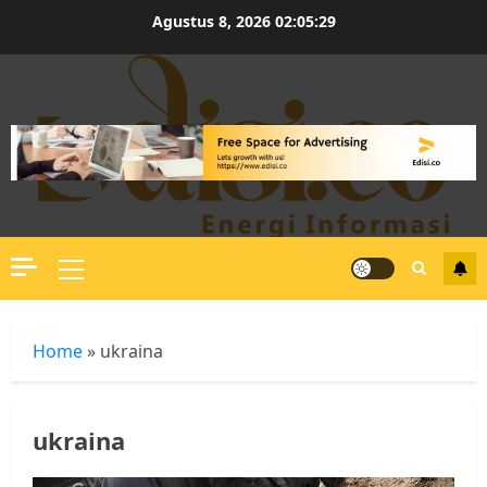
Skip
Agustus 8, 2026
02:05:30
to
content
Primary
Menu
Home
»
ukraina
ukraina