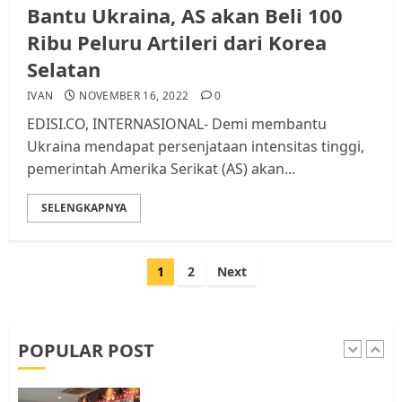
Bantu Ukraina, AS akan Beli 100
Audiensi dengan Wali Kota
Batam, Soroti Aktivitas yang
Ribu Peluru Artileri dari Korea
Resahkan Warga
Selatan
4
JULI 17, 2026
0
IVAN
NOVEMBER 16, 2022
0
EDISI.CO, INTERNASIONAL- Demi membantu
Tim Advokasi Desak BP Batam
Ukraina mendapat persenjataan intensitas tinggi,
Berhenti Merampas Tanah
pemerintah Amerika Serikat (AS) akan...
Warga Rempang
JULI 15, 2026
0
SELENGKAPNYA
5
Paginasi
1
2
Next
Pemko Batam Tegaskan RT dan
pos
RW bukan Petugas Pendataan
dan Pemungutan Pajak
AGUSTUS 1, 2026
0
POPULAR POST
1