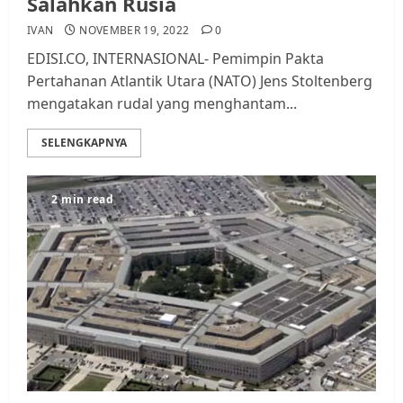
Salahkan Rusia
IVAN
NOVEMBER 19, 2022
0
EDISI.CO, INTERNASIONAL- Pemimpin Pakta
Pertahanan Atlantik Utara (NATO) Jens Stoltenberg
mengatakan rudal yang menghantam...
SELENGKAPNYA
2 min read
Datangi Pemko Batam, Warga
Rempang Protes Lahan Mereka
Diambil untuk Sekolah Rakyat
JULI 21, 2026
0
3
Warga Rempang Ajukan