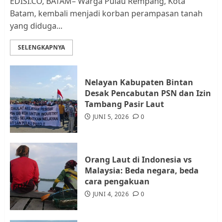
EDISI.CO, BATAM– Warga Pulau Rempang, Kota
Batam, kembali menjadi korban perampasan tanah
yang diduga...
Datangi Pemko Batam, Warga
Rempang Protes Lahan Mereka
SELENGKAPNYA
Diambil untuk Sekolah Rakyat
JULI 21, 2026
0
3
Nelayan Kabupaten Bintan
Desak Pencabutan PSN dan Izin
Warga Rempang Ajukan
Tambang Pasir Laut
Audiensi dengan Wali Kota
JUNI 5, 2026
0
Batam, Soroti Aktivitas yang
Resahkan Warga
4
JULI 17, 2026
0
Orang Laut di Indonesia vs
Malaysia: Beda negara, beda
cara pengakuan
Tim Advokasi Desak BP Batam
Berhenti Merampas Tanah
JUNI 4, 2026
0
Warga Rempang
JULI 15, 2026
0