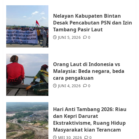
JULI 21, 2026
0
3
Nelayan Kabupaten Bintan
Desak Pencabutan PSN dan Izin
Warga Rempang Ajukan
Tambang Pasir Laut
Audiensi dengan Wali Kota
JUNI 5, 2026
0
Batam, Soroti Aktivitas yang
Resahkan Warga
4
JULI 17, 2026
0
Orang Laut di Indonesia vs
Malaysia: Beda negara, beda
cara pengakuan
Tim Advokasi Desak BP Batam
Berhenti Merampas Tanah
JUNI 4, 2026
0
Warga Rempang
JULI 15, 2026
0
5
Hari Anti Tambang 2026: Riau
dan Kepri Darurat
Ekstraktivisme, Ruang Hidup
Masyarakat kian Terancam
MEI 30, 2026
0