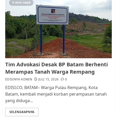
5
5 min read
Pemko Batam Tegaskan RT dan
RW bukan Petugas Pendataan
dan Pemungutan Pajak
AGUSTUS 1, 2026
0
1
Kader Pajak jadi Penghubung
Tim Advokasi Desak BP Batam Berhenti
Pemerintah dan Masyarakat di
Merampas Tanah Warga Rempang
Lingkungan RT/RW
EDISINYA ADMIN
JULI 15, 2026
0
AGUSTUS 1, 2026
0
2
EDISI.CO, BATAM– Warga Pulau Rempang, Kota
Batam, kembali menjadi korban perampasan tanah
yang diduga...
Datangi Pemko Batam, Warga
Rempang Protes Lahan Mereka
SELENGKAPNYA
Diambil untuk Sekolah Rakyat