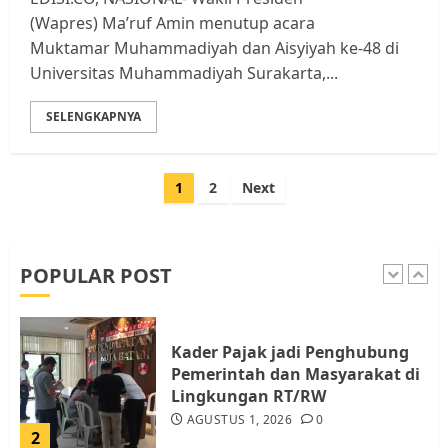
(Wapres) Ma’ruf Amin menutup acara
Tim Advokasi Desak BP Batam
Muktamar Muhammadiyah dan Aisyiyah ke-48 di
Berhenti Merampas Tanah
Universitas Muhammadiyah Surakarta,...
Warga Rempang
JULI 15, 2026
0
SELENGKAPNYA
5
Paginasi
1
2
Next
Pemko Batam Tegaskan RT dan
pos
RW bukan Petugas Pendataan
dan Pemungutan Pajak
AGUSTUS 1, 2026
0
POPULAR POST
1
Kader Pajak jadi Penghubung
Pemerintah dan Masyarakat di
Lingkungan RT/RW
AGUSTUS 1, 2026
0
2