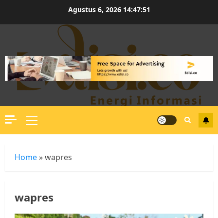
Skip
Agustus 6, 2026
14:47:52
to
content
Primary
Menu
Home
»
wapres
wapres