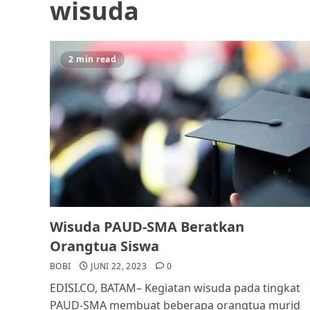
wisuda
2 min read
Wisuda PAUD-SMA Beratkan
Orangtua Siswa
BOBI
JUNI 22, 2023
0
EDISI.CO, BATAM– Kegiatan wisuda pada tingkat
PAUD-SMA membuat beberapa orangtua murid