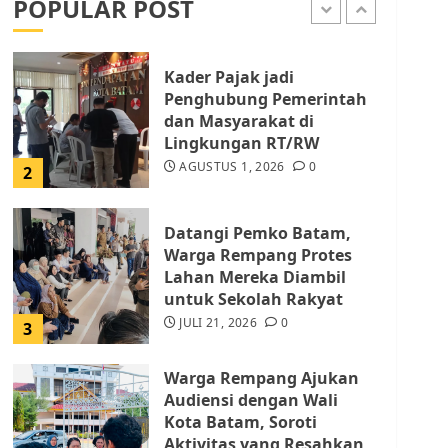
POPULAR POST
AGUSTUS 1, 2026
0
1
Kader Pajak jadi
Penghubung Pemerintah
dan Masyarakat di
Lingkungan RT/RW
AGUSTUS 1, 2026
0
2
Datangi Pemko Batam,
Warga Rempang Protes
Lahan Mereka Diambil
untuk Sekolah Rakyat
JULI 21, 2026
0
3
Warga Rempang Ajukan
Audiensi dengan Wali
Kota Batam, Soroti
Aktivitas yang Resahkan