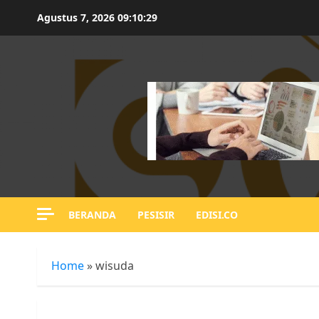
Skip
Agustus 7, 2026
09:10:30
to
content
BERANDA
PESISIR
EDISI.CO
Home
»
wisuda