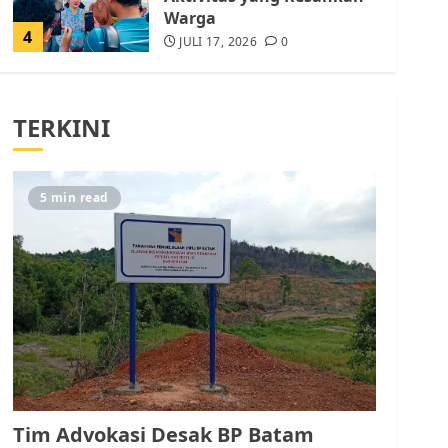
Warga
4
JULI 17, 2026
0
Tim Advokasi Desak BP
Batam Berhenti
TERKINI
Merampas Tanah Warga
Rempang
JULI 15, 2026
0
5
5 min read
Pemko Batam Tegaskan
RT dan RW bukan Petugas
Pendataan dan
Pemungutan Pajak
AGUSTUS 1, 2026
0
1
Kader Pajak jadi
Penghubung Pemerintah
Tim Advokasi Desak BP Batam