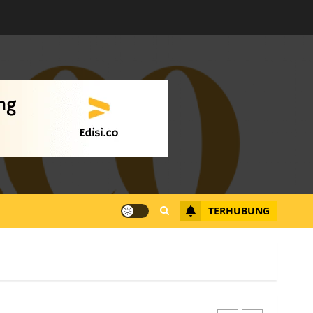
Warga Rempang Ajukan
Audiensi dengan Wali
Kota Batam, Soroti
Aktivitas yang Resahkan
Warga
4
JULI 17, 2026
0
Tim Advokasi Desak BP
Batam Berhenti
Merampas Tanah Warga
Rempang
TERHUBUNG
JULI 15, 2026
0
5
Pemko Batam Tegaskan
RT dan RW bukan Petugas
Pendataan dan
Pemungutan Pajak