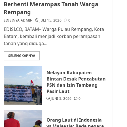
dan Masyarakat di
Berhenti Merampas Tanah Warga
Lingkungan RT/RW
Rempang
AGUSTUS 1, 2026
0
2
EDISINYA ADMIN
JULI 15, 2026
0
EDISI.CO, BATAM– Warga Pulau Rempang, Kota
Datangi Pemko Batam,
Batam, kembali menjadi korban perampasan
Warga Rempang Protes
tanah yang diduga...
Lahan Mereka Diambil
untuk Sekolah Rakyat
SELENGKAPNYA
JULI 21, 2026
0
3
Nelayan Kabupaten
Warga Rempang Ajukan
Bintan Desak Pencabutan
Audiensi dengan Wali
PSN dan Izin Tambang
Kota Batam, Soroti
Pasir Laut
Aktivitas yang Resahkan
Warga
JUNI 5, 2026
0
4
JULI 17, 2026
0
Orang Laut di Indonesia
Tim Advokasi Desak BP
vs Malaysia: Beda negara,