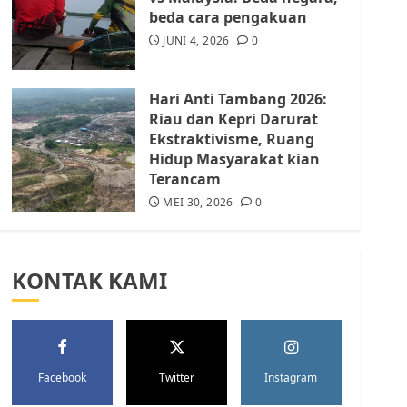
Batam Berhenti
beda cara pengakuan
Merampas Tanah Warga
Rempang
JUNI 4, 2026
0
JULI 15, 2026
0
5
Hari Anti Tambang 2026:
Riau dan Kepri Darurat
Ekstraktivisme, Ruang
Hidup Masyarakat kian
Terancam
MEI 30, 2026
0
KONTAK KAMI
Facebook
Twitter
Instagram