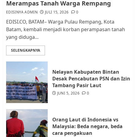
Merampas Tanah Warga Rempang
Lingkungan RT/RW
EDISINYA ADMIN
JULI 15, 2026
0
AGUSTUS 1, 2026
0
2
EDISI.CO, BATAM– Warga Pulau Rempang, Kota
Batam, kembali menjadi korban perampasan tanah
yang diduga...
Datangi Pemko Batam, Warga
Rempang Protes Lahan Mereka
SELENGKAPNYA
Diambil untuk Sekolah Rakyat
JULI 21, 2026
0
3
Nelayan Kabupaten Bintan
Desak Pencabutan PSN dan Izin
Warga Rempang Ajukan
Tambang Pasir Laut
Audiensi dengan Wali Kota
JUNI 5, 2026
0
Batam, Soroti Aktivitas yang
Resahkan Warga
4
JULI 17, 2026
0
Orang Laut di Indonesia vs
Malaysia: Beda negara, beda
cara pengakuan
Tim Advokasi Desak BP Batam