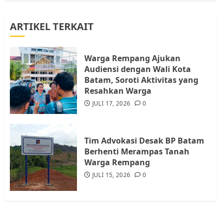
ARTIKEL TERKAIT
Warga Rempang Ajukan
Audiensi dengan Wali Kota
Batam, Soroti Aktivitas yang
Warga Rempang Ajukan
Resahkan Warga
Audiensi dengan Wali Kota
4
JULI 17, 2026
0
Batam, Soroti Aktivitas yang
Resahkan Warga
JULI 17, 2026
0
Tim Advokasi Desak BP Batam
Berhenti Merampas Tanah
Warga Rempang
Tim Advokasi Desak BP Batam
JULI 15, 2026
0
Berhenti Merampas Tanah
5
Warga Rempang
JULI 15, 2026
0
Pemko Batam Tegaskan RT dan
RW bukan Petugas Pendataan
dan Pemungutan Pajak
AGUSTUS 1, 2026
0