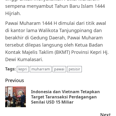
sempena menyambut Tahun Baru Islam 1444
Hijriah.
Pawai Muharam 1444 H dimulai dari titik awal
di kantor lama Walikota Tanjungpinang dan
berakhir di Gedung Daerah, Pawai Muharam
tersebut dilepas langsung oleh Ketua Badan
Kontak Majelis Taklim (BKMT) Provinsi Kepri Hj.
Dewi Kumalasari.
Tags:
kepri
muharram
pawai
pesisir
Post
Previous
navigation
Indonesia dan Vietnam Tetapkan
Pr
Target Taransaksi Perdagangan
Senilai USD 15 Miliar
po
Next