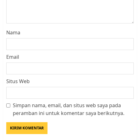
Nama
Email
Situs Web
Simpan nama, email, dan situs web saya pada
Datangi Pemko Batam, Warga
peramban ini untuk komentar saya berikutnya.
Rempang Protes Lahan Mereka
Diambil untuk Sekolah Rakyat
JULI 21, 2026
0
3