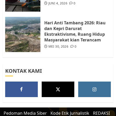
Berhenti Merampas Tanah
JUNI 4, 2026
0
Warga Rempang
JULI 15, 2026
0
5
Hari Anti Tambang 2026: Riau
dan Kepri Darurat
Ekstraktivisme, Ruang Hidup
Masyarakat kian Terancam
MEI 30, 2026
0
KONTAK KAMI
Pedoman Media Siber
Kode Etik Jurnalistik
REDAKSI