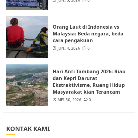
JUNI 5, 2026
0
Batam, Soroti Aktivitas yang
Resahkan Warga
4
JULI 17, 2026
0
Orang Laut di Indonesia vs
Malaysia: Beda negara, beda
cara pengakuan
Tim Advokasi Desak BP Batam
Berhenti Merampas Tanah
JUNI 4, 2026
0
Warga Rempang
JULI 15, 2026
0
5
Hari Anti Tambang 2026: Riau
dan Kepri Darurat
Ekstraktivisme, Ruang Hidup
Masyarakat kian Terancam
MEI 30, 2026
0
KONTAK KAMI