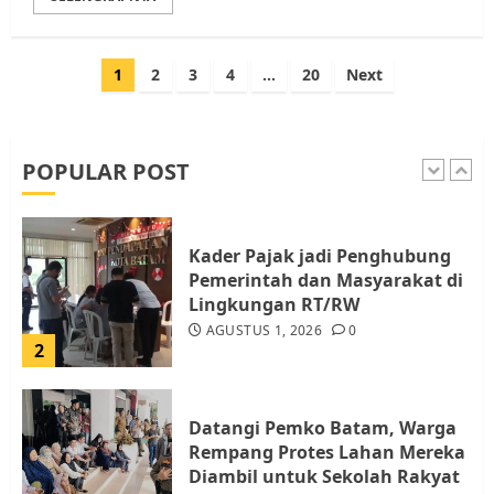
5
Paginasi
1
2
3
4
…
20
Next
Pemko Batam Tegaskan RT dan
pos
RW bukan Petugas Pendataan
dan Pemungutan Pajak
AGUSTUS 1, 2026
0
POPULAR POST
1
Kader Pajak jadi Penghubung
Pemerintah dan Masyarakat di
Lingkungan RT/RW
AGUSTUS 1, 2026
0
2
Datangi Pemko Batam, Warga
Rempang Protes Lahan Mereka
Diambil untuk Sekolah Rakyat