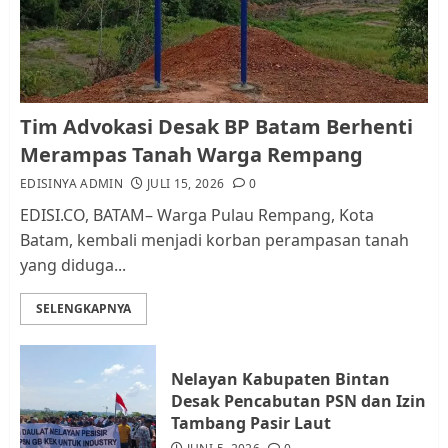
dan Pemungutan Pajak
AGUSTUS 1, 2026
0
1
Kader Pajak jadi Penghubung
Tim Advokasi Desak BP Batam Berhenti
Pemerintah dan Masyarakat di
Merampas Tanah Warga Rempang
Lingkungan RT/RW
EDISINYA ADMIN
JULI 15, 2026
0
AGUSTUS 1, 2026
0
2
EDISI.CO, BATAM– Warga Pulau Rempang, Kota
Batam, kembali menjadi korban perampasan tanah
yang diduga...
Datangi Pemko Batam, Warga
Rempang Protes Lahan Mereka
SELENGKAPNYA
Diambil untuk Sekolah Rakyat
JULI 21, 2026
0
3
Nelayan Kabupaten Bintan
Desak Pencabutan PSN dan Izin
Warga Rempang Ajukan
Tambang Pasir Laut
Audiensi dengan Wali Kota