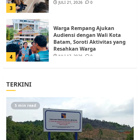
JULI 21, 2026
0
3
Warga Rempang Ajukan
Audiensi dengan Wali Kota
Batam, Soroti Aktivitas yang
Resahkan Warga
4
JULI 17, 2026
0
Tim Advokasi Desak BP Batam
TERKINI
Berhenti Merampas Tanah
Warga Rempang
JULI 15, 2026
0
5
5 min read
Pemko Batam Tegaskan RT dan
RW bukan Petugas Pendataan