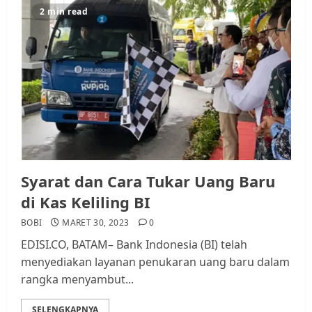
2 min read
Datangi Pemko Batam, Warga
Rempang Protes Lahan Mereka
Diambil untuk Sekolah Rakyat
JULI 21, 2026
0
3
Warga Rempang Ajukan
Audiensi dengan Wali Kota
Batam, Soroti Aktivitas yang
Syarat dan Cara Tukar Uang Baru
Resahkan Warga
di Kas Keliling BI
4
JULI 17, 2026
0
BOBI
MARET 30, 2023
0
EDISI.CO, BATAM– Bank Indonesia (BI) telah
Tim Advokasi Desak BP Batam
menyediakan layanan penukaran uang baru dalam
Berhenti Merampas Tanah
rangka menyambut...
Warga Rempang
JULI 15, 2026
0
SELENGKAPNYA