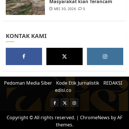
Masyarakat kian Terancam
MEI 30, 2026
0
KONTAK KAMI
Pedoman Media Siber
Kode Etik Jurnalistik
REDAKSI
edisi.co
Facebook
Twitter
Instagram
Copyright © All rights reserved.
|
ChromeNews
by AF
themes.