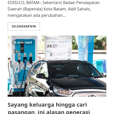
EDISI.CO, BATAM– Sekertaris Badan Pendapatan
Daerah (Bapenda) Kota Batam, Aidil Sahalo,
mengatakan ada perubahan...
SELENGKAPNYA
4 min read
Datangi Pemko Batam, Warga
Rempang Protes Lahan Mereka
Diambil untuk Sekolah Rakyat
JULI 21, 2026
0
3
Warga Rempang Ajukan
Audiensi dengan Wali Kota
Batam, Soroti Aktivitas yang
Sayang keluarga hingga cari
Resahkan Warga
pasangan, ini alasan generasi