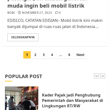
4
JULI 17, 2026
0
muda ingin beli mobil listrik
BOBI
NOVEMBER 27, 2023
0
Tim Advokasi Desak BP Batam
EDISI.CO, CATATAN EDISIAN– Mobil listrik kini makin
Berhenti Merampas Tanah
banyak dijumpai di ruas-ruas jalan di Indonesia....
Warga Rempang
JULI 15, 2026
0
SELENGKAPNYA
5
Paginasi
1
2
3
4
…
8
Next
Pemko Batam Tegaskan RT dan
pos
RW bukan Petugas Pendataan
dan Pemungutan Pajak
AGUSTUS 1, 2026
0
POPULAR POST
1
Kader Pajak jadi Penghubung
Pemerintah dan Masyarakat di
Lingkungan RT/RW