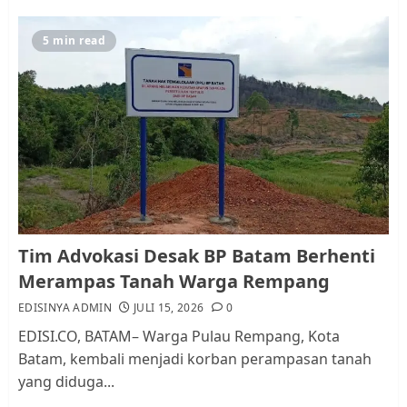
Warga Rempang
JULI 15, 2026
0
5
5 min read
Pemko Batam Tegaskan RT dan
RW bukan Petugas Pendataan
dan Pemungutan Pajak
AGUSTUS 1, 2026
0
1
Kader Pajak jadi Penghubung
Tim Advokasi Desak BP Batam Berhenti
Pemerintah dan Masyarakat di
Merampas Tanah Warga Rempang
Lingkungan RT/RW
EDISINYA ADMIN
JULI 15, 2026
0
AGUSTUS 1, 2026
0
2
EDISI.CO, BATAM– Warga Pulau Rempang, Kota
Batam, kembali menjadi korban perampasan tanah
yang diduga...
Datangi Pemko Batam, Warga