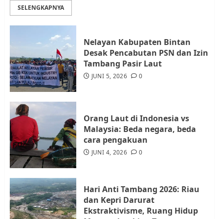
Rempang Protes Lahan Mereka
SELENGKAPNYA
Diambil untuk Sekolah Rakyat
JULI 21, 2026
0
3
Nelayan Kabupaten Bintan
Desak Pencabutan PSN dan Izin
Warga Rempang Ajukan
Tambang Pasir Laut
Audiensi dengan Wali Kota
JUNI 5, 2026
0
Batam, Soroti Aktivitas yang
Resahkan Warga
4
JULI 17, 2026
0
Orang Laut di Indonesia vs
Malaysia: Beda negara, beda
cara pengakuan
Tim Advokasi Desak BP Batam
Berhenti Merampas Tanah
JUNI 4, 2026
0
Warga Rempang
JULI 15, 2026
0
5
Hari Anti Tambang 2026: Riau
dan Kepri Darurat
Ekstraktivisme, Ruang Hidup