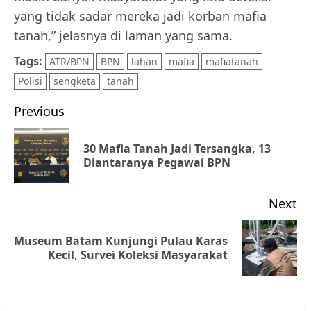
yang tidak sadar mereka jadi korban mafia
tanah,” jelasnya di laman yang sama.
Tags:
ATR/BPN
BPN
lahan
mafia
mafiatanah
Polisi
sengketa
tanah
Post
Previous
navigation
30 Mafia Tanah Jadi Tersangka, 13
Pr
Diantaranya Pegawai BPN
po
Next
Museum Batam Kunjungi Pulau Karas
Next
Kecil, Survei Koleksi Masyarakat
post: