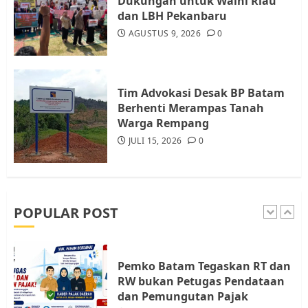
Dukungan untuk Walhi Riau
4
dan LBH Pekanbaru
AGUSTUS 9, 2026
0
Warga Rempang Ajukan
Audiensi dengan Wali Kota
Batam, Soroti Aktivitas yang
Resahkan Warga
Tim Advokasi Desak BP Batam
Berhenti Merampas Tanah
5
JULI 17, 2026
0
Warga Rempang
JULI 15, 2026
0
Warga Pulau Rempang Serukan
Dukungan untuk Walhi Riau
dan LBH Pekanbaru
AGUSTUS 9, 2026
0
POPULAR POST
1
Pemko Batam Tegaskan RT dan
RW bukan Petugas Pendataan
dan Pemungutan Pajak