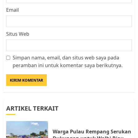
Email
Situs Web
Simpan nama, email, dan situs web saya pada
Kader Pajak jadi Penghubung
peramban ini untuk komentar saya berikutnya.
Pemerintah dan Masyarakat di
Lingkungan RT/RW
AGUSTUS 1, 2026
0
3
ARTIKEL TERKAIT
Datangi Pemko Batam, Warga
Rempang Protes Lahan Mereka
Diambil untuk Sekolah Rakyat
Warga Pulau Rempang Serukan
JULI 21, 2026
0