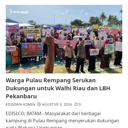
Resahkan Warga
5
2 min read
JULI 17, 2026
0
Warga Pulau Rempang Serukan
Dukungan untuk Walhi Riau
dan LBH Pekanbaru
AGUSTUS 9, 2026
0
1
Pemko Batam Tegaskan RT dan
Warga Pulau Rempang Serukan
RW bukan Petugas Pendataan
Dukungan untuk Walhi Riau dan LBH
dan Pemungutan Pajak
Pekanbaru
AGUSTUS 1, 2026
0
2
EDISINYA ADMIN
AGUSTUS 9, 2026
0
EDISI.CO, BATAM– Masyarakat dari berbagai
kampung di Pulau Rempang menyerukan dukungan
Kader Pajak jadi Penghubung
pada Wahana Lingkungan...