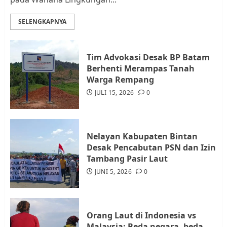
Pemerintah dan Masyarakat di
Lingkungan RT/RW
SELENGKAPNYA
AGUSTUS 1, 2026
0
3
Tim Advokasi Desak BP Batam
Datangi Pemko Batam, Warga
Berhenti Merampas Tanah
Rempang Protes Lahan Mereka
Warga Rempang
Diambil untuk Sekolah Rakyat
JULI 15, 2026
0
JULI 21, 2026
0
4
Nelayan Kabupaten Bintan
Warga Rempang Ajukan
Desak Pencabutan PSN dan Izin
Audiensi dengan Wali Kota
Tambang Pasir Laut
Batam, Soroti Aktivitas yang
JUNI 5, 2026
0
Resahkan Warga
5
JULI 17, 2026
0
Orang Laut di Indonesia vs
Malaysia: Beda negara, beda