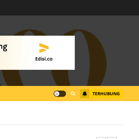
Warga Rempang Ajukan
Audiensi dengan Wali
Kota Batam, Soroti
Aktivitas yang Resahkan
Warga
4
JULI 17, 2026
0
Tim Advokasi Desak BP
Batam Berhenti
Merampas Tanah Warga
Rempang
TERHUBUNG
JULI 15, 2026
0
5
Pemko Batam Tegaskan
RT dan RW bukan Petugas
Pendataan dan
Pemungutan Pajak