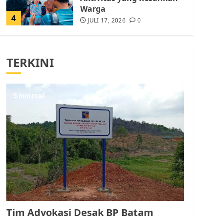
Warga
4
JULI 17, 2026
0
Tim Advokasi Desak BP
Batam Berhenti
TERKINI
Merampas Tanah Warga
Rempang
JULI 15, 2026
0
5
5 min read
Pemko Batam Tegaskan
RT dan RW bukan Petugas
Pendataan dan
Pemungutan Pajak
AGUSTUS 1, 2026
0
1
Kader Pajak jadi
Penghubung Pemerintah
Tim Advokasi Desak BP Batam