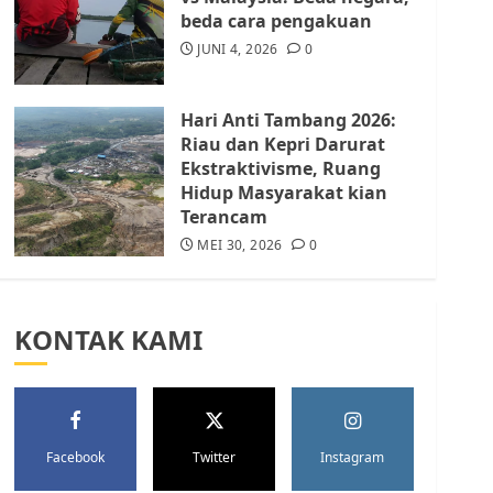
Batam Berhenti
beda cara pengakuan
Merampas Tanah Warga
Rempang
JUNI 4, 2026
0
JULI 15, 2026
0
5
Hari Anti Tambang 2026:
Riau dan Kepri Darurat
Ekstraktivisme, Ruang
Hidup Masyarakat kian
Terancam
MEI 30, 2026
0
KONTAK KAMI
Facebook
Twitter
Instagram