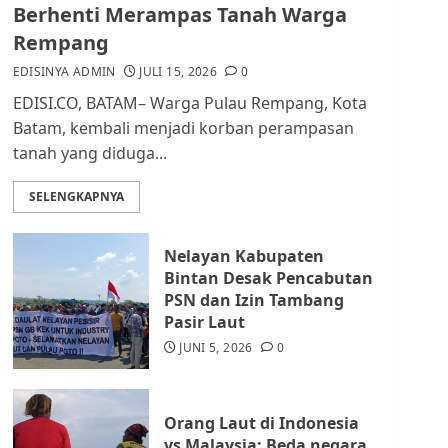
dan Masyarakat di
Berhenti Merampas Tanah Warga
Lingkungan RT/RW
Rempang
AGUSTUS 1, 2026
0
2
EDISINYA ADMIN
JULI 15, 2026
0
EDISI.CO, BATAM– Warga Pulau Rempang, Kota
Datangi Pemko Batam,
Batam, kembali menjadi korban perampasan
Warga Rempang Protes
tanah yang diduga...
Lahan Mereka Diambil
untuk Sekolah Rakyat
SELENGKAPNYA
JULI 21, 2026
0
3
Nelayan Kabupaten
Warga Rempang Ajukan
Bintan Desak Pencabutan
Audiensi dengan Wali
PSN dan Izin Tambang
Kota Batam, Soroti
Pasir Laut
Aktivitas yang Resahkan
Warga
JUNI 5, 2026
0
4
JULI 17, 2026
0
Orang Laut di Indonesia
Tim Advokasi Desak BP
vs Malaysia: Beda negara,