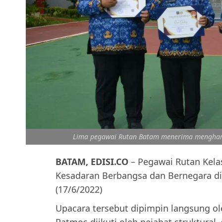
Lima pegawai Rutan Batam menerima mengharg
BATAM, EDISI.CO
– Pegawai Rutan Kela
Kesadaran Berbangsa dan Bernegara d
(17/6/2022)
Upacara tersebut dipimpin langsung ol
Patmos diikuti oleh pejabat struktural, 