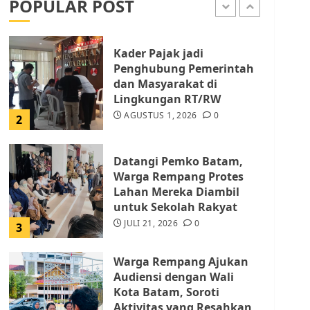
POPULAR POST
AGUSTUS 1, 2026
0
1
Kader Pajak jadi
Penghubung Pemerintah
dan Masyarakat di
Lingkungan RT/RW
AGUSTUS 1, 2026
0
2
Datangi Pemko Batam,
Warga Rempang Protes
Lahan Mereka Diambil
untuk Sekolah Rakyat
JULI 21, 2026
0
3
Warga Rempang Ajukan
Audiensi dengan Wali
Kota Batam, Soroti
Aktivitas yang Resahkan