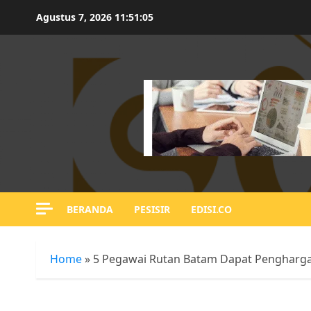
Skip
Agustus 7, 2026
11:51:06
to
content
BERANDA
PESISIR
EDISI.CO
Home
»
5 Pegawai Rutan Batam Dapat Pengharg