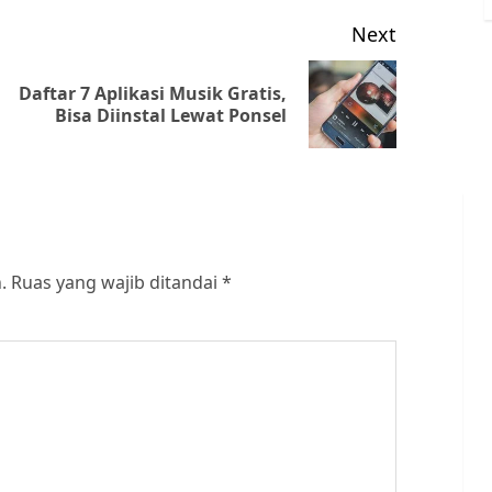
Next
Daftar 7 Aplikasi Musik Gratis,
Previous
Next
Bisa Diinstal Lewat Ponsel
post:
post:
.
Ruas yang wajib ditandai
*