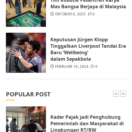
Tim Robotik Pesantren Karya
4
JULI 17, 2026
0
Mas Bangsa Berjaya di Malaysia
OKTOBER 6, 2025
0
Tim Advokasi Desak BP Batam
Berhenti Merampas Tanah
Warga Rempang
Keputusan Jürgen Klopp
JULI 15, 2026
0
Tinggalkan Liverpool Tandai Era
5
Baru ‘Wellbeing’
dalam Sepakbola
FEBRUARI 19, 2024
0
Pemko Batam Tegaskan RT dan
RW bukan Petugas Pendataan
dan Pemungutan Pajak
AGUSTUS 1, 2026
0
POPULAR POST
1
Kader Pajak jadi Penghubung
Pemerintah dan Masyarakat di
Lingkungan RT/RW