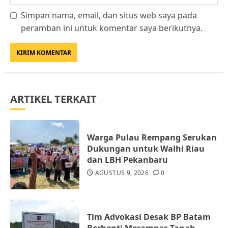
Simpan nama, email, dan situs web saya pada
Kader Pajak jadi Penghubung
peramban ini untuk komentar saya berikutnya.
Pemerintah dan Masyarakat di
Lingkungan RT/RW
AGUSTUS 1, 2026
0
3
ARTIKEL TERKAIT
Datangi Pemko Batam, Warga
Rempang Protes Lahan Mereka
Diambil untuk Sekolah Rakyat
Warga Pulau Rempang Serukan
JULI 21, 2026
0
Dukungan untuk Walhi Riau
4
dan LBH Pekanbaru
AGUSTUS 9, 2026
0
Warga Rempang Ajukan
Audiensi dengan Wali Kota
Batam, Soroti Aktivitas yang
Resahkan Warga
Tim Advokasi Desak BP Batam