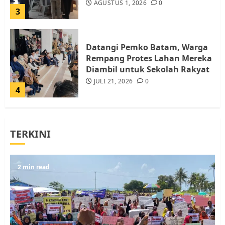
AGUSTUS 1, 2026
0
3
Datangi Pemko Batam, Warga
Rempang Protes Lahan Mereka
Diambil untuk Sekolah Rakyat
JULI 21, 2026
0
4
Warga Rempang Ajukan
TERKINI
Audiensi dengan Wali Kota
Batam, Soroti Aktivitas yang
Resahkan Warga
5
2 min read
JULI 17, 2026
0
Warga Pulau Rempang Serukan
Dukungan untuk Walhi Riau