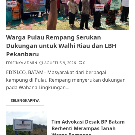
dan LBH Pekanbaru
AGUSTUS 9, 2026
0
1
Pemko Batam Tegaskan RT dan
Warga Pulau Rempang Serukan
RW bukan Petugas Pendataan
Dukungan untuk Walhi Riau dan LBH
dan Pemungutan Pajak
Pekanbaru
AGUSTUS 1, 2026
0
2
EDISINYA ADMIN
AGUSTUS 9, 2026
0
EDISI.CO, BATAM– Masyarakat dari berbagai
kampung di Pulau Rempang menyerukan dukungan
Kader Pajak jadi Penghubung
pada Wahana Lingkungan...
Pemerintah dan Masyarakat di
Lingkungan RT/RW
SELENGKAPNYA
AGUSTUS 1, 2026
0
3
Tim Advokasi Desak BP Batam
Datangi Pemko Batam, Warga
Berhenti Merampas Tanah
Rempang Protes Lahan Mereka