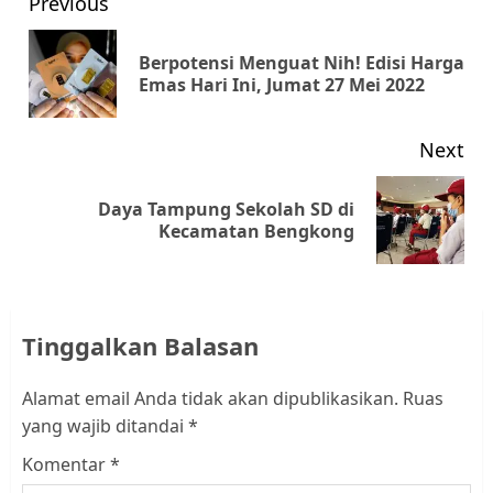
Post
Previous
navigation
Berpotensi Menguat Nih! Edisi Harga
Pr
Emas Hari Ini, Jumat 27 Mei 2022
pos
Next
Daya Tampung Sekolah SD di
Next
Kecamatan Bengkong
post:
Tinggalkan Balasan
Alamat email Anda tidak akan dipublikasikan.
Ruas
yang wajib ditandai
*
Komentar
*