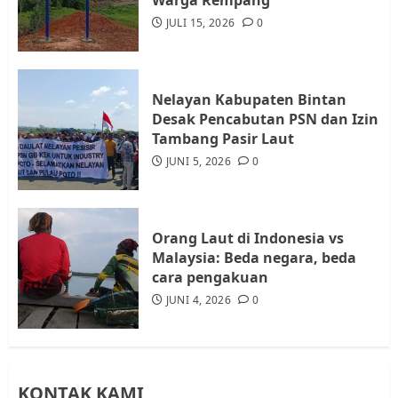
Warga Rempang
Diambil untuk Sekolah Rakyat
JULI 15, 2026
0
JULI 21, 2026
0
4
Nelayan Kabupaten Bintan
Warga Rempang Ajukan
Desak Pencabutan PSN dan Izin
Audiensi dengan Wali Kota
Tambang Pasir Laut
Batam, Soroti Aktivitas yang
JUNI 5, 2026
0
Resahkan Warga
5
JULI 17, 2026
0
Orang Laut di Indonesia vs
Malaysia: Beda negara, beda
cara pengakuan
JUNI 4, 2026
0
KONTAK KAMI