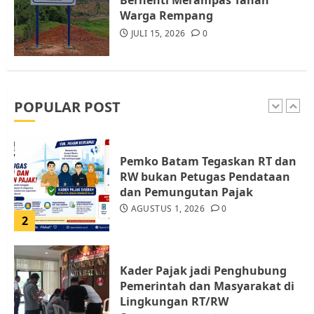
Berhenti Merampas Tanah
5
JULI 17, 2026
0
Warga Rempang
JULI 15, 2026
0
Warga Pulau Rempang Serukan
Dukungan untuk Walhi Riau
dan LBH Pekanbaru
AGUSTUS 9, 2026
0
POPULAR POST
1
Pemko Batam Tegaskan RT dan
RW bukan Petugas Pendataan
dan Pemungutan Pajak
AGUSTUS 1, 2026
0
2
Kader Pajak jadi Penghubung
Pemerintah dan Masyarakat di
Lingkungan RT/RW