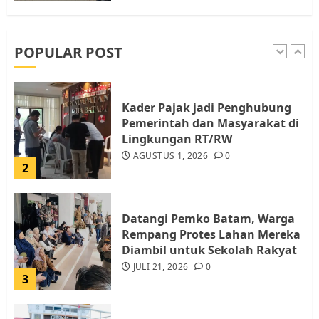
RW bukan Petugas Pendataan
dan Pemungutan Pajak
AGUSTUS 1, 2026
0
POPULAR POST
1
Kader Pajak jadi Penghubung
Pemerintah dan Masyarakat di
Lingkungan RT/RW
AGUSTUS 1, 2026
0
2
Datangi Pemko Batam, Warga
Rempang Protes Lahan Mereka
Diambil untuk Sekolah Rakyat
JULI 21, 2026
0
3