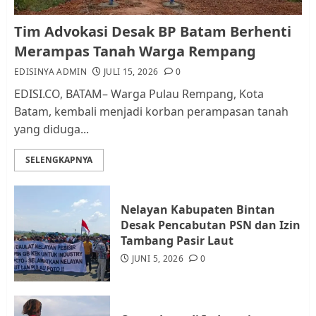
Kader Pajak jadi Penghubung
Tim Advokasi Desak BP Batam Berhenti
Pemerintah dan Masyarakat di
Merampas Tanah Warga Rempang
Lingkungan RT/RW
EDISINYA ADMIN
JULI 15, 2026
0
AGUSTUS 1, 2026
0
2
EDISI.CO, BATAM– Warga Pulau Rempang, Kota
Batam, kembali menjadi korban perampasan tanah
yang diduga...
Datangi Pemko Batam, Warga
Rempang Protes Lahan Mereka
SELENGKAPNYA
Diambil untuk Sekolah Rakyat
JULI 21, 2026
0
3
Nelayan Kabupaten Bintan
Desak Pencabutan PSN dan Izin
Warga Rempang Ajukan
Tambang Pasir Laut
Audiensi dengan Wali Kota
JUNI 5, 2026
0
Batam, Soroti Aktivitas yang
Resahkan Warga
4
JULI 17, 2026
0