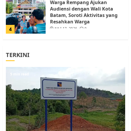
Warga Rempang Ajukan
Audiensi dengan Wali Kota
Batam, Soroti Aktivitas yang
Resahkan Warga
4
JULI 17, 2026
0
Tim Advokasi Desak BP Batam
TERKINI
Berhenti Merampas Tanah
Warga Rempang
JULI 15, 2026
0
5
5 min read
Pemko Batam Tegaskan RT dan
RW bukan Petugas Pendataan
dan Pemungutan Pajak
AGUSTUS 1, 2026
0
1