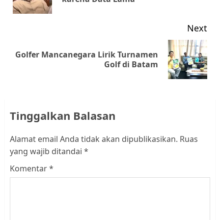
pos
Next
Golfer Mancanegara Lirik Turnamen
Next
Golf di Batam
post:
Tinggalkan Balasan
Alamat email Anda tidak akan dipublikasikan.
Ruas
yang wajib ditandai
*
Komentar
*