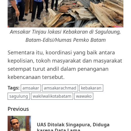
Amsakar Tinjau lokasi Kebakaran di Sagulaung,
Batam-Edisi/Humas Pemko Batam
Sementara itu, koordinasi yang baik antara
kepolisian, tokoh masyarakat dan masyarakat
setempat turut andil dalam penanganan
kebencanaan tersebut.
Tags:
amsakar
amsakarachmad
kebakaran
sagulung
wakilwalikotabatam
wawako
Post
Previous
navigation
UAS Ditolak Singapura, Diduga
Pr
karena Data Lama