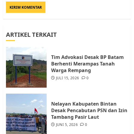
Diambil untuk Sekolah Rakyat
JULI 21, 2026
0
3
ARTIKEL TERKAIT
Warga Rempang Ajukan
Audiensi dengan Wali Kota
Batam, Soroti Aktivitas yang
Resahkan Warga
Tim Advokasi Desak BP Batam
Berhenti Merampas Tanah
4
JULI 17, 2026
0
Warga Rempang
JULI 15, 2026
0
Tim Advokasi Desak BP Batam
Berhenti Merampas Tanah
Warga Rempang
Nelayan Kabupaten Bintan
JULI 15, 2026
0
Desak Pencabutan PSN dan Izin
5
Tambang Pasir Laut
JUNI 5, 2026
0
Pemko Batam Tegaskan RT dan