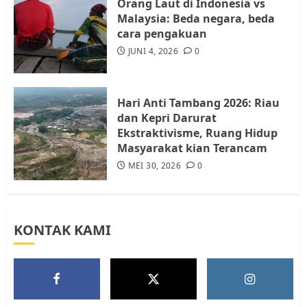
Orang Laut di Indonesia vs
Malaysia: Beda negara, beda
cara pengakuan
Tim Advokasi Desak BP Batam
Berhenti Merampas Tanah
JUNI 4, 2026
0
Warga Rempang
JULI 15, 2026
0
5
Hari Anti Tambang 2026: Riau
dan Kepri Darurat
Ekstraktivisme, Ruang Hidup
Masyarakat kian Terancam
MEI 30, 2026
0
KONTAK KAMI