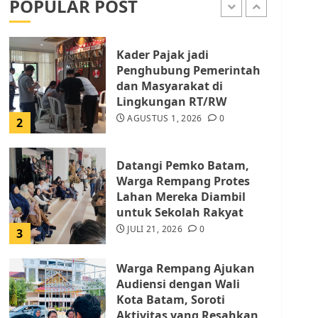
POPULAR POST
AGUSTUS 1, 2026
0
1
Kader Pajak jadi
Penghubung Pemerintah
dan Masyarakat di
Lingkungan RT/RW
AGUSTUS 1, 2026
0
2
Datangi Pemko Batam,
Warga Rempang Protes
Lahan Mereka Diambil
untuk Sekolah Rakyat
JULI 21, 2026
0
3
Warga Rempang Ajukan
Audiensi dengan Wali
Kota Batam, Soroti
Aktivitas yang Resahkan