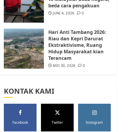
Batam Berhenti
beda cara pengakuan
Merampas Tanah Warga
Rempang
JUNI 4, 2026
0
JULI 15, 2026
0
5
Hari Anti Tambang 2026:
Riau dan Kepri Darurat
Ekstraktivisme, Ruang
Hidup Masyarakat kian
Terancam
MEI 30, 2026
0
KONTAK KAMI
Facebook
Twitter
Instagram