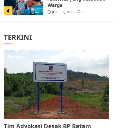
Warga
4
JULI 17, 2026
0
Tim Advokasi Desak BP
Batam Berhenti
TERKINI
Merampas Tanah Warga
Rempang
JULI 15, 2026
0
5
5 min read
Pemko Batam Tegaskan
RT dan RW bukan Petugas
Pendataan dan
Pemungutan Pajak
AGUSTUS 1, 2026
0
1
Kader Pajak jadi
Penghubung Pemerintah
Tim Advokasi Desak BP Batam