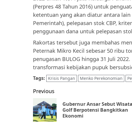
(Perpres 48 Tahun 2016) untuk pengu
ketentuan yang akan diatur antara lai
Pemerintah), pelepasan stok CBP, krite
penggunaan dana untuk pelepasan sto
Rakortas tersebut juga membahas men
Peternak Mikro Kecil sebesar 50 ribu 
penugasan BULOG hingga 31 Juli 2022. S
transformasi kebijakan pupuk bersubsidi
Tags:
Krisis Pangan
Menko Perekonomian
Pe
Post
Previous
navigation
Gubernur Ansar Sebut Wisat
Golf Berpotensi Bangkitkan
Ekonomi