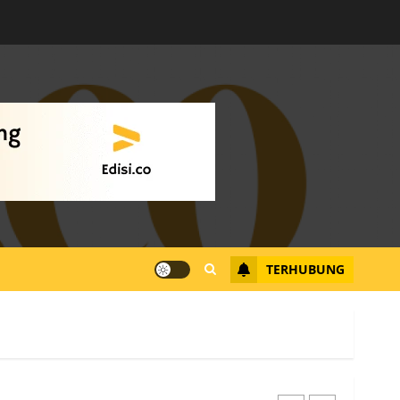
Warga Rempang Ajukan
Audiensi dengan Wali
Kota Batam, Soroti
Aktivitas yang Resahkan
Warga
4
JULI 17, 2026
0
Tim Advokasi Desak BP
Batam Berhenti
Merampas Tanah Warga
Rempang
TERHUBUNG
JULI 15, 2026
0
5
Pemko Batam Tegaskan
RT dan RW bukan Petugas
Pendataan dan
Pemungutan Pajak