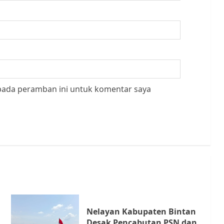
 pada peramban ini untuk komentar saya
Nelayan Kabupaten Bintan
Desak Pencabutan PSN dan