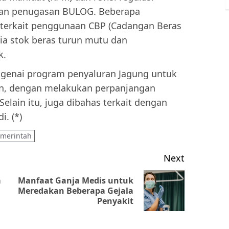
atan penugasan BULOG. Beberapa
n terkait penggunaan CBP (Cadangan Beras
ria stok beras turun mutu dan
k.
genai program penyaluran Jagung untuk
ton, dengan melakukan perpanjangan
elain itu, juga dibahas terkait dengan
. (*)
merintah
Next
a
Manfaat Ganja Medis untuk
Previous
Next
Meredakan Beberapa Gejala
Penyakit
post:
post: