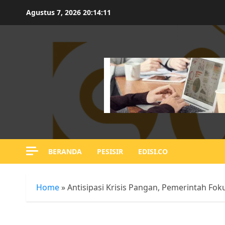
Skip
Agustus 7, 2026
20:14:12
to
content
BERANDA
PESISIR
EDISI.CO
Home
»
Antisipasi Krisis Pangan, Pemerintah Foku