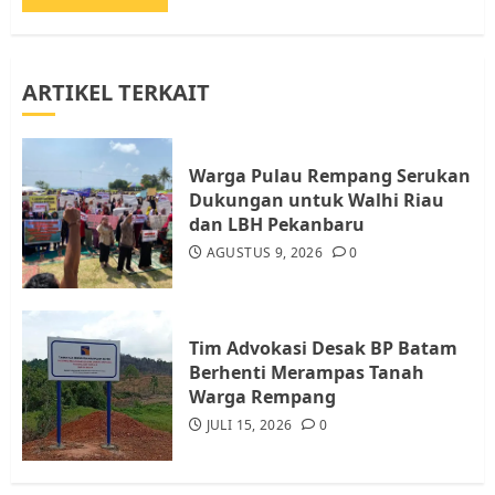
AGUSTUS 1, 2026
0
3
ARTIKEL TERKAIT
Datangi Pemko Batam, Warga
Rempang Protes Lahan Mereka
Diambil untuk Sekolah Rakyat
Warga Pulau Rempang Serukan
JULI 21, 2026
0
Dukungan untuk Walhi Riau
4
dan LBH Pekanbaru
AGUSTUS 9, 2026
0
Warga Rempang Ajukan
Audiensi dengan Wali Kota
Batam, Soroti Aktivitas yang
Resahkan Warga
Tim Advokasi Desak BP Batam
Berhenti Merampas Tanah
5
JULI 17, 2026
0
Warga Rempang
JULI 15, 2026
0
Warga Pulau Rempang Serukan
Dukungan untuk Walhi Riau