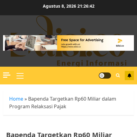
Skip
Agustus 8, 2026
21:26:43
to
content
Primary
Menu
Home
»
Bapenda Targetkan Rp60 Miliar dalam
Program Relaksasi Pajak
Bapenda Targetkan Rp60 Miliar