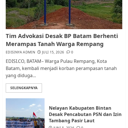
dan Pemungutan Pajak
AGUSTUS 1, 2026
0
1
Kader Pajak jadi Penghubung
Tim Advokasi Desak BP Batam Berhenti
Pemerintah dan Masyarakat di
Merampas Tanah Warga Rempang
Lingkungan RT/RW
EDISINYA ADMIN
JULI 15, 2026
0
AGUSTUS 1, 2026
0
2
EDISI.CO, BATAM– Warga Pulau Rempang, Kota
Batam, kembali menjadi korban perampasan tanah
yang diduga...
Datangi Pemko Batam, Warga
Rempang Protes Lahan Mereka
SELENGKAPNYA
Diambil untuk Sekolah Rakyat
JULI 21, 2026
0
3
Nelayan Kabupaten Bintan
Desak Pencabutan PSN dan Izin
Warga Rempang Ajukan
Tambang Pasir Laut
Audiensi dengan Wali Kota
JUNI 5, 2026
0