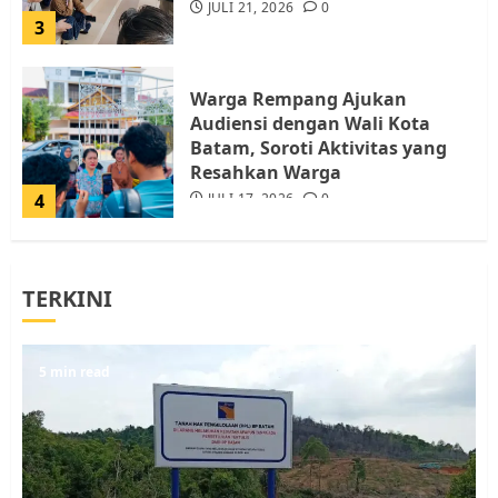
JULI 21, 2026
0
3
Warga Rempang Ajukan
Audiensi dengan Wali Kota
Batam, Soroti Aktivitas yang
Resahkan Warga
4
JULI 17, 2026
0
Tim Advokasi Desak BP Batam
TERKINI
Berhenti Merampas Tanah
Warga Rempang
JULI 15, 2026
0
5
5 min read
Pemko Batam Tegaskan RT dan
RW bukan Petugas Pendataan