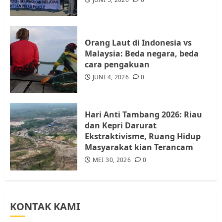
Batam, Soroti Aktivitas yang
Resahkan Warga
4
JULI 17, 2026
0
Orang Laut di Indonesia vs
Malaysia: Beda negara, beda
cara pengakuan
Tim Advokasi Desak BP Batam
Berhenti Merampas Tanah
JUNI 4, 2026
0
Warga Rempang
JULI 15, 2026
0
5
Hari Anti Tambang 2026: Riau
dan Kepri Darurat
Ekstraktivisme, Ruang Hidup
Masyarakat kian Terancam
MEI 30, 2026
0
KONTAK KAMI