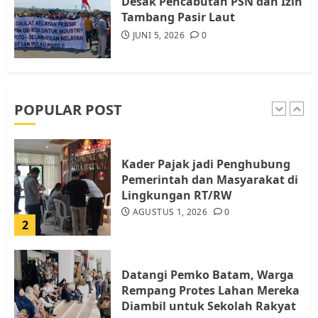
Desak Pencabutan PSN dan Izin
5
Tambang Pasir Laut
JUNI 5, 2026
0
Pemko Batam Tegaskan RT dan
RW bukan Petugas Pendataan
dan Pemungutan Pajak
AGUSTUS 1, 2026
0
POPULAR POST
1
Kader Pajak jadi Penghubung
Pemerintah dan Masyarakat di
Lingkungan RT/RW
AGUSTUS 1, 2026
0
2
Datangi Pemko Batam, Warga
Rempang Protes Lahan Mereka
Diambil untuk Sekolah Rakyat