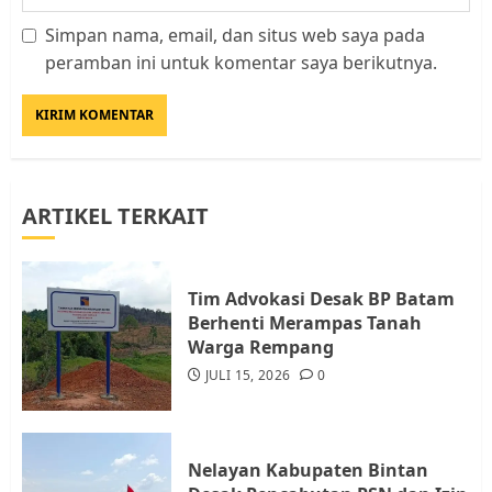
Simpan nama, email, dan situs web saya pada
Datangi Pemko Batam, Warga
peramban ini untuk komentar saya berikutnya.
Rempang Protes Lahan Mereka
Diambil untuk Sekolah Rakyat
JULI 21, 2026
0
3
ARTIKEL TERKAIT
Warga Rempang Ajukan
Audiensi dengan Wali Kota
Batam, Soroti Aktivitas yang
Resahkan Warga
Tim Advokasi Desak BP Batam
Berhenti Merampas Tanah
4
JULI 17, 2026
0
Warga Rempang
JULI 15, 2026
0
Tim Advokasi Desak BP Batam
Berhenti Merampas Tanah
Warga Rempang
Nelayan Kabupaten Bintan
JULI 15, 2026
0