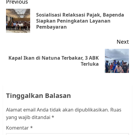
Post
Previous
navigation
Sosialisasi Relaksasi Pajak, Bapenda
Pr
Siapkan Peningkatan Layanan
Pembayaran
po
Next
Kapal Ikan di Natuna Terbakar, 3 ABK
Next
Terluka
post:
Tinggalkan Balasan
Alamat email Anda tidak akan dipublikasikan.
Ruas
yang wajib ditandai
*
Komentar
*