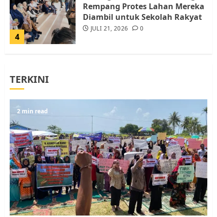
Rempang Protes Lahan Mereka
Diambil untuk Sekolah Rakyat
JULI 21, 2026
0
4
Warga Rempang Ajukan
TERKINI
Audiensi dengan Wali Kota
Batam, Soroti Aktivitas yang
Resahkan Warga
5
2 min read
JULI 17, 2026
0
Warga Pulau Rempang Serukan
Dukungan untuk Walhi Riau
dan LBH Pekanbaru
AGUSTUS 9, 2026
0
1