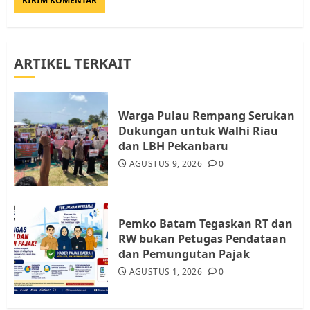
AGUSTUS 1, 2026
0
3
ARTIKEL TERKAIT
Datangi Pemko Batam, Warga
Rempang Protes Lahan Mereka
Diambil untuk Sekolah Rakyat
Warga Pulau Rempang Serukan
JULI 21, 2026
0
Dukungan untuk Walhi Riau
4
dan LBH Pekanbaru
AGUSTUS 9, 2026
0
Warga Rempang Ajukan
Audiensi dengan Wali Kota
Batam, Soroti Aktivitas yang
Resahkan Warga
Pemko Batam Tegaskan RT dan
RW bukan Petugas Pendataan
5
JULI 17, 2026
0
dan Pemungutan Pajak
AGUSTUS 1, 2026
0
Warga Pulau Rempang Serukan
Dukungan untuk Walhi Riau