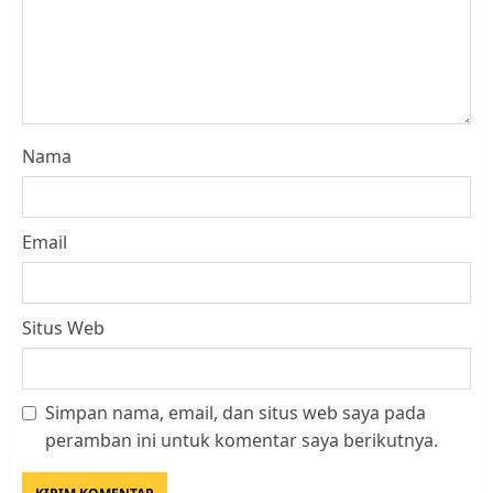
Nama
Email
Situs Web
Simpan nama, email, dan situs web saya pada
Kader Pajak jadi Penghubung
peramban ini untuk komentar saya berikutnya.
Pemerintah dan Masyarakat di
Lingkungan RT/RW