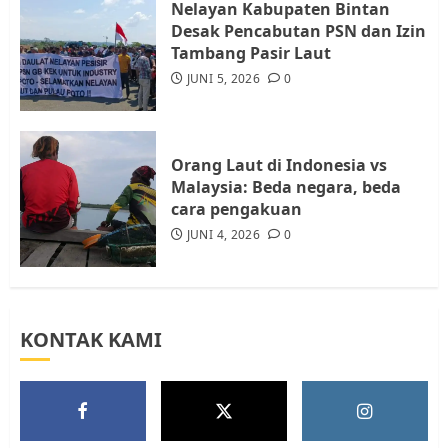
Nelayan Kabupaten Bintan
Warga Rempang Ajukan
Desak Pencabutan PSN dan Izin
Audiensi dengan Wali Kota
Tambang Pasir Laut
Batam, Soroti Aktivitas yang
JUNI 5, 2026
0
Resahkan Warga
5
JULI 17, 2026
0
Orang Laut di Indonesia vs
Malaysia: Beda negara, beda
cara pengakuan
JUNI 4, 2026
0
KONTAK KAMI