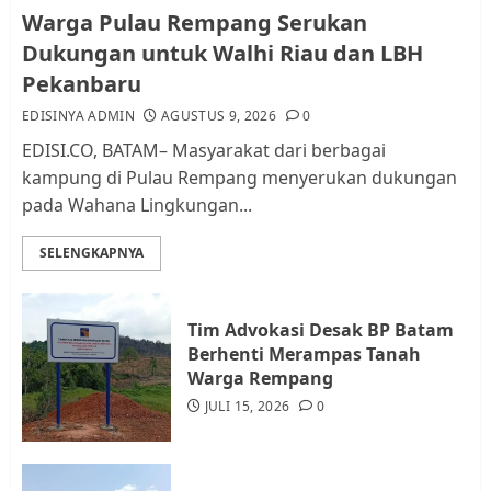
Pemko Batam Tegaskan RT dan
Warga Pulau Rempang Serukan
RW bukan Petugas Pendataan
Dukungan untuk Walhi Riau dan LBH
dan Pemungutan Pajak
Pekanbaru
AGUSTUS 1, 2026
0
2
EDISINYA ADMIN
AGUSTUS 9, 2026
0
EDISI.CO, BATAM– Masyarakat dari berbagai
kampung di Pulau Rempang menyerukan dukungan
Kader Pajak jadi Penghubung
pada Wahana Lingkungan...
Pemerintah dan Masyarakat di
Lingkungan RT/RW
SELENGKAPNYA
AGUSTUS 1, 2026
0
3
Tim Advokasi Desak BP Batam
Datangi Pemko Batam, Warga
Berhenti Merampas Tanah
Rempang Protes Lahan Mereka
Warga Rempang
Diambil untuk Sekolah Rakyat
JULI 15, 2026
0
JULI 21, 2026
0
4