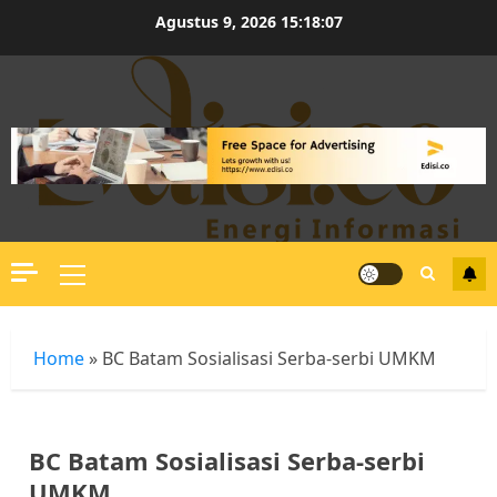
Skip
Agustus 9, 2026
15:18:08
to
content
Primary
Menu
Home
»
BC Batam Sosialisasi Serba-serbi UMKM
BC Batam Sosialisasi Serba-serbi
UMKM