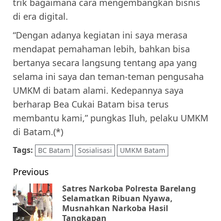
trik bagaimana cara mengembangkan bisnis
di era digital.
“Dengan adanya kegiatan ini saya merasa
mendapat pemahaman lebih, bahkan bisa
bertanya secara langsung tentang apa yang
selama ini saya dan teman-teman pengusaha
UMKM di batam alami. Kedepannya saya
berharap Bea Cukai Batam bisa terus
membantu kami,” pungkas Iluh, pelaku UMKM
di Batam.(*)
Tags:
BC Batam
Sosialisasi
UMKM Batam
Post
Previous
navigation
Satres Narkoba Polresta Barelang
Selamatkan Ribuan Nyawa,
Pr
Musnahkan Narkoba Hasil
pos
Tangkapan