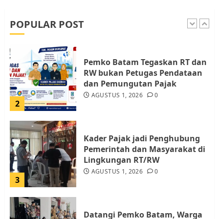
dan LBH Pekanbaru
AGUSTUS 9, 2026
0
POPULAR POST
1
Pemko Batam Tegaskan RT dan
RW bukan Petugas Pendataan
dan Pemungutan Pajak
AGUSTUS 1, 2026
0
2
Kader Pajak jadi Penghubung
Pemerintah dan Masyarakat di
Lingkungan RT/RW
AGUSTUS 1, 2026
0
3
Datangi Pemko Batam, Warga