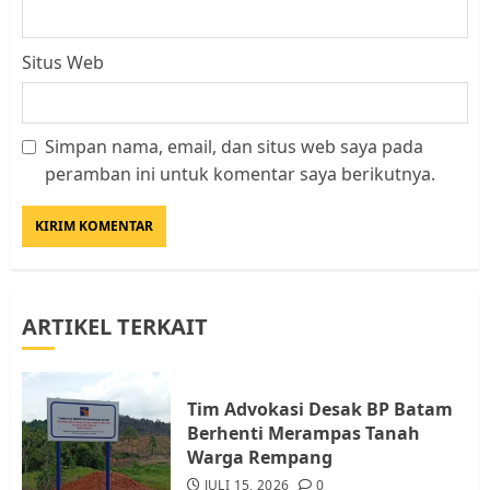
Situs Web
Simpan nama, email, dan situs web saya pada
Datangi Pemko Batam, Warga
peramban ini untuk komentar saya berikutnya.
Rempang Protes Lahan Mereka
Diambil untuk Sekolah Rakyat
JULI 21, 2026
0
3
ARTIKEL TERKAIT
Warga Rempang Ajukan
Audiensi dengan Wali Kota
Batam, Soroti Aktivitas yang
Resahkan Warga
Tim Advokasi Desak BP Batam
Berhenti Merampas Tanah
4
JULI 17, 2026
0
Warga Rempang
JULI 15, 2026
0