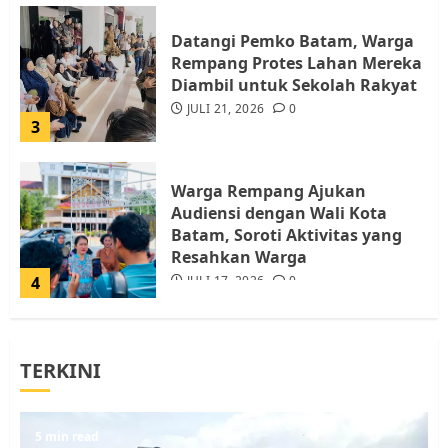
Datangi Pemko Batam, Warga
Rempang Protes Lahan Mereka
Diambil untuk Sekolah Rakyat
JULI 21, 2026
0
3
Warga Rempang Ajukan
Audiensi dengan Wali Kota
Batam, Soroti Aktivitas yang
Resahkan Warga
4
JULI 17, 2026
0
Tim Advokasi Desak BP Batam
TERKINI
Berhenti Merampas Tanah
Warga Rempang
JULI 15, 2026
0
5
5 min read