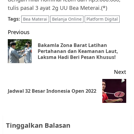
tulis pasal 3 ayat 2g UU Bea Meterai.(*)
Tags:
Bea Materai
Belanja Online
Platform Digital
Post
Previous
navigation
Bakamla Zona Barat Latihan
Pr
Pertahanan dan Keamanan Laut,
Laksma Hadi Beri Pesan Khusus!
pos
Next
Next
Jadwal 32 Besar Indonesia Open 2022
post:
Tinggalkan Balasan