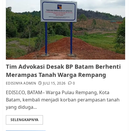
Pemko Batam Tegaskan RT dan
RW bukan Petugas Pendataan
dan Pemungutan Pajak
AGUSTUS 1, 2026
0
1
Kader Pajak jadi Penghubung
Tim Advokasi Desak BP Batam Berhenti
Pemerintah dan Masyarakat di
Merampas Tanah Warga Rempang
Lingkungan RT/RW
EDISINYA ADMIN
JULI 15, 2026
0
AGUSTUS 1, 2026
0
2
EDISI.CO, BATAM– Warga Pulau Rempang, Kota
Batam, kembali menjadi korban perampasan tanah
yang diduga...
Datangi Pemko Batam, Warga
Rempang Protes Lahan Mereka
SELENGKAPNYA
Diambil untuk Sekolah Rakyat
JULI 21, 2026
0