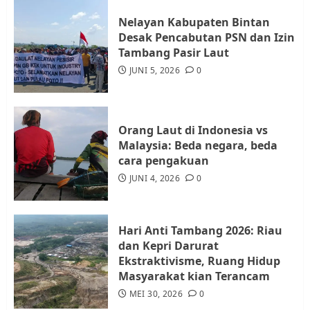
3
Nelayan Kabupaten Bintan
Desak Pencabutan PSN dan Izin
Warga Rempang Ajukan
Tambang Pasir Laut
Audiensi dengan Wali Kota
JUNI 5, 2026
0
Batam, Soroti Aktivitas yang
Resahkan Warga
4
JULI 17, 2026
0
Orang Laut di Indonesia vs
Malaysia: Beda negara, beda
cara pengakuan
Tim Advokasi Desak BP Batam
Berhenti Merampas Tanah
JUNI 4, 2026
0
Warga Rempang
JULI 15, 2026
0
5
Hari Anti Tambang 2026: Riau
dan Kepri Darurat
Ekstraktivisme, Ruang Hidup
Masyarakat kian Terancam
MEI 30, 2026
0