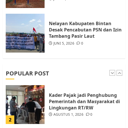
Tim Advokasi Desak BP Batam
Berhenti Merampas Tanah
Warga Rempang
Nelayan Kabupaten Bintan
JULI 15, 2026
0
Desak Pencabutan PSN dan Izin
5
Tambang Pasir Laut
JUNI 5, 2026
0
Pemko Batam Tegaskan RT dan
RW bukan Petugas Pendataan
dan Pemungutan Pajak
AGUSTUS 1, 2026
0
POPULAR POST
1
Kader Pajak jadi Penghubung
Pemerintah dan Masyarakat di
Lingkungan RT/RW
AGUSTUS 1, 2026
0
2