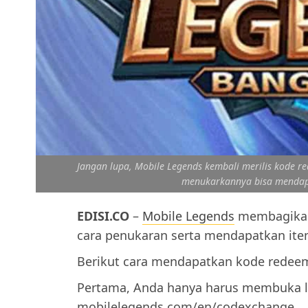
Jangan lupa, Mobile Legends kembali merilis kode r
menukarkannya bisa mendapat
EDISI.CO
–
Mobile Legends
membagikan
cara penukaran serta mendapatkan item
Berikut cara mendapatkan kode redeem 
Pertama, Anda hanya harus membuka 
mobilelegends.com/en/codexchange.