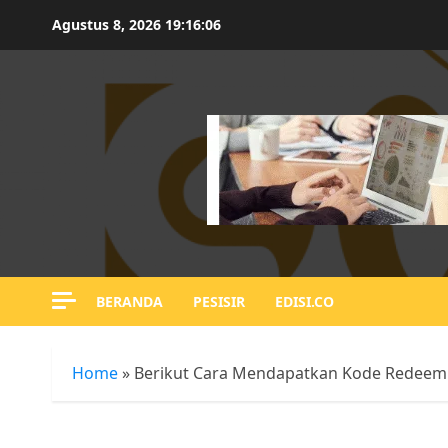
Skip
Agustus 8, 2026
19:16:07
to
content
BERANDA
PESISIR
EDISI.CO
Home
»
Berikut Cara Mendapatkan Kode Redeem 