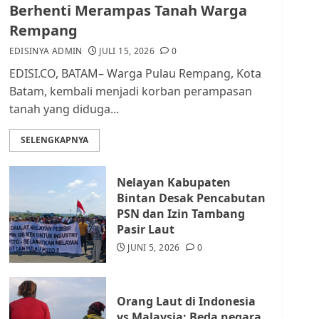
dan Masyarakat di
Berhenti Merampas Tanah Warga
Lingkungan RT/RW
Rempang
AGUSTUS 1, 2026
0
2
EDISINYA ADMIN
JULI 15, 2026
0
EDISI.CO, BATAM– Warga Pulau Rempang, Kota
Datangi Pemko Batam,
Batam, kembali menjadi korban perampasan
Warga Rempang Protes
tanah yang diduga...
Lahan Mereka Diambil
untuk Sekolah Rakyat
SELENGKAPNYA
JULI 21, 2026
0
3
Nelayan Kabupaten
Warga Rempang Ajukan
Bintan Desak Pencabutan
Audiensi dengan Wali
PSN dan Izin Tambang
Kota Batam, Soroti
Pasir Laut
Aktivitas yang Resahkan
Warga
JUNI 5, 2026
0
4
JULI 17, 2026
0
Orang Laut di Indonesia
Tim Advokasi Desak BP
vs Malaysia: Beda negara,