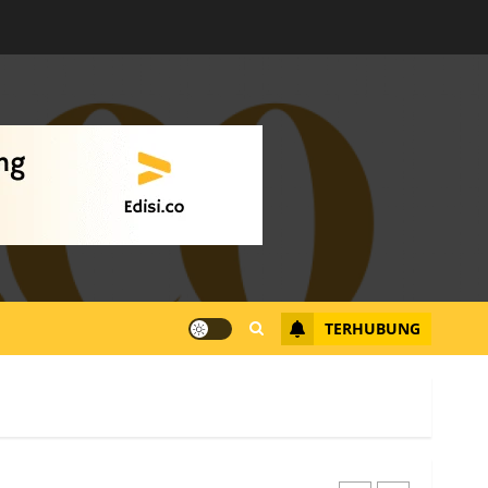
Warga Rempang Ajukan
Audiensi dengan Wali
Kota Batam, Soroti
Aktivitas yang Resahkan
Warga
4
JULI 17, 2026
0
Tim Advokasi Desak BP
Batam Berhenti
Merampas Tanah Warga
Rempang
TERHUBUNG
JULI 15, 2026
0
5
Pemko Batam Tegaskan
RT dan RW bukan Petugas
Pendataan dan
Pemungutan Pajak