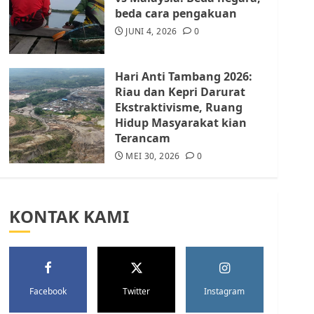
Batam Berhenti
beda cara pengakuan
Merampas Tanah Warga
Rempang
JUNI 4, 2026
0
JULI 15, 2026
0
5
Hari Anti Tambang 2026:
Riau dan Kepri Darurat
Ekstraktivisme, Ruang
Hidup Masyarakat kian
Terancam
MEI 30, 2026
0
KONTAK KAMI
Facebook
Twitter
Instagram