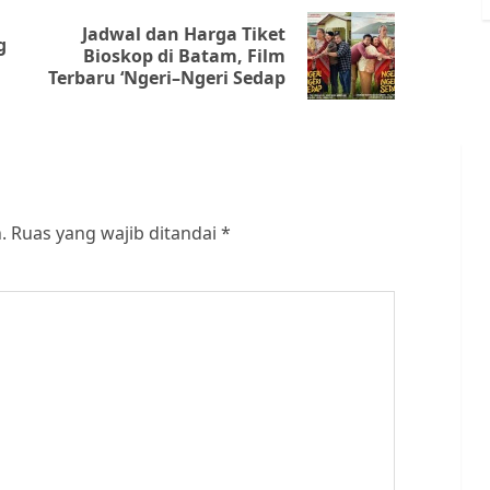
Jadwal dan Harga Tiket
g
Previous
Next
Bioskop di Batam, Film
Terbaru ‘Ngeri–Ngeri Sedap
post:
post:
.
Ruas yang wajib ditandai
*