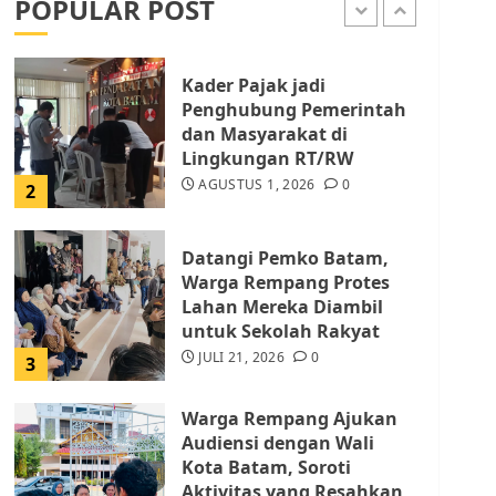
POPULAR POST
AGUSTUS 1, 2026
0
1
Kader Pajak jadi
Penghubung Pemerintah
dan Masyarakat di
Lingkungan RT/RW
AGUSTUS 1, 2026
0
2
Datangi Pemko Batam,
Warga Rempang Protes
Lahan Mereka Diambil
untuk Sekolah Rakyat
JULI 21, 2026
0
3
Warga Rempang Ajukan
Audiensi dengan Wali
Kota Batam, Soroti
Aktivitas yang Resahkan