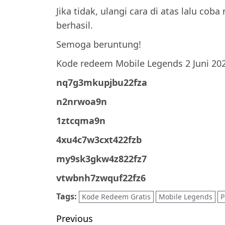
Jika tidak, ulangi cara di atas lalu c
berhasil.
Semoga beruntung!
Kode redeem Mobile Legends 2 Juni 202
nq7g3mkupjbu22fza
n2nrwoa9n
1ztcqma9n
4xu4c7w3cxt422fzb
my9sk3gkw4z822fz7
vtwbnh7zwquf22fz6
Tags:
Kode Redeem Gratis
Mobile Legends
P
Post
Previous