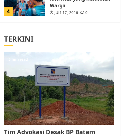
Warga
4
JULI 17, 2026
0
Tim Advokasi Desak BP
Batam Berhenti
TERKINI
Merampas Tanah Warga
Rempang
JULI 15, 2026
0
5
5 min read
Pemko Batam Tegaskan
RT dan RW bukan Petugas
Pendataan dan
Pemungutan Pajak
AGUSTUS 1, 2026
0
1
Kader Pajak jadi
Penghubung Pemerintah
Tim Advokasi Desak BP Batam