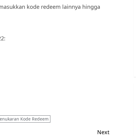
oba masukkan kode redeem lainnya hingga
2:
enukaran Kode Redeem
Next