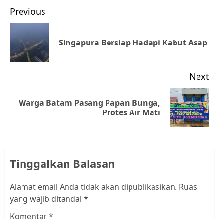
Post
Previous
navigation
Pr
Singapura Bersiap Hadapi Kabut Asap
po
Next
Warga Batam Pasang Papan Bunga,
Next
Protes Air Mati
post:
Tinggalkan Balasan
Alamat email Anda tidak akan dipublikasikan.
Ruas
yang wajib ditandai
*
Komentar
*