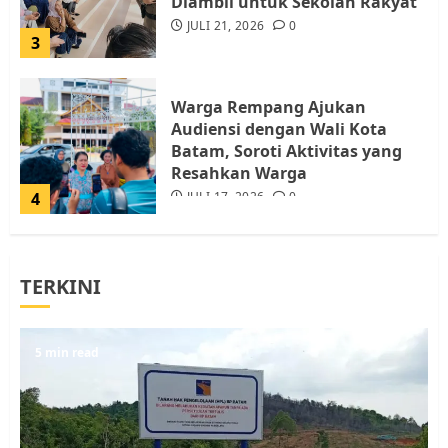
Diambil untuk Sekolah Rakyat
JULI 21, 2026
0
3
Warga Rempang Ajukan
Audiensi dengan Wali Kota
Batam, Soroti Aktivitas yang
Resahkan Warga
4
JULI 17, 2026
0
Tim Advokasi Desak BP Batam
TERKINI
Berhenti Merampas Tanah
Warga Rempang
JULI 15, 2026
0
5
5 min read
Pemko Batam Tegaskan RT dan
RW bukan Petugas Pendataan