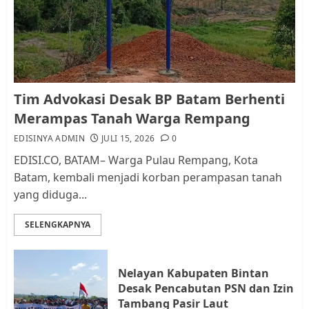
dan Pemungutan Pajak
AGUSTUS 1, 2026
0
1
Kader Pajak jadi Penghubung
Tim Advokasi Desak BP Batam Berhenti
Pemerintah dan Masyarakat di
Merampas Tanah Warga Rempang
Lingkungan RT/RW
EDISINYA ADMIN
JULI 15, 2026
0
AGUSTUS 1, 2026
0
2
EDISI.CO, BATAM– Warga Pulau Rempang, Kota
Batam, kembali menjadi korban perampasan tanah
yang diduga...
Datangi Pemko Batam, Warga
Rempang Protes Lahan Mereka
SELENGKAPNYA
Diambil untuk Sekolah Rakyat
JULI 21, 2026
0
3
Nelayan Kabupaten Bintan
Desak Pencabutan PSN dan Izin
Warga Rempang Ajukan
Tambang Pasir Laut