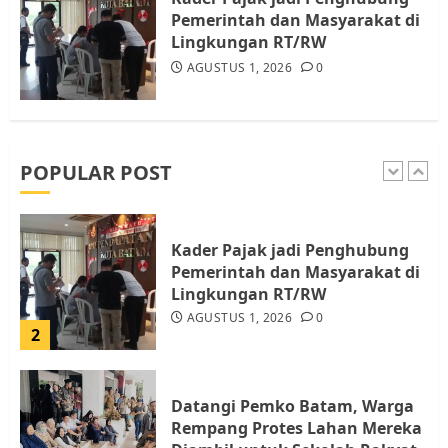
JULI 15, 2026
0
Pemerintah dan Masyarakat di
5
Lingkungan RT/RW
AGUSTUS 1, 2026
0
Pemko Batam Tegaskan RT dan
RW bukan Petugas Pendataan
dan Pemungutan Pajak
AGUSTUS 1, 2026
0
POPULAR POST
1
Kader Pajak jadi Penghubung
Pemerintah dan Masyarakat di
Lingkungan RT/RW
AGUSTUS 1, 2026
0
2
Datangi Pemko Batam, Warga
Rempang Protes Lahan Mereka