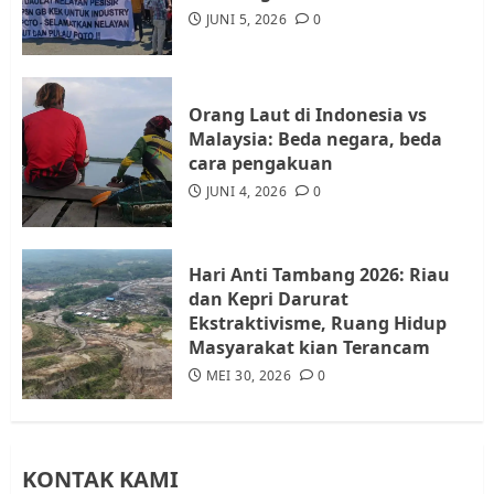
Audiensi dengan Wali Kota
JUNI 5, 2026
0
Batam, Soroti Aktivitas yang
Resahkan Warga
4
JULI 17, 2026
0
Orang Laut di Indonesia vs
Malaysia: Beda negara, beda
cara pengakuan
Tim Advokasi Desak BP Batam
Berhenti Merampas Tanah
JUNI 4, 2026
0
Warga Rempang
JULI 15, 2026
0
5
Hari Anti Tambang 2026: Riau
dan Kepri Darurat
Ekstraktivisme, Ruang Hidup
Masyarakat kian Terancam
MEI 30, 2026
0
KONTAK KAMI