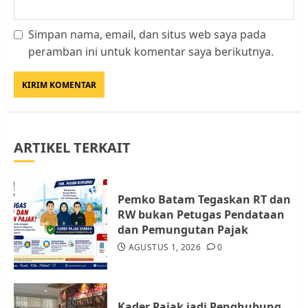
Simpan nama, email, dan situs web saya pada
Datangi Pemko Batam, Warga
peramban ini untuk komentar saya berikutnya.
Rempang Protes Lahan Mereka
Diambil untuk Sekolah Rakyat
JULI 21, 2026
0
3
ARTIKEL TERKAIT
Warga Rempang Ajukan
Audiensi dengan Wali Kota
Batam, Soroti Aktivitas yang
Resahkan Warga
Pemko Batam Tegaskan RT dan
RW bukan Petugas Pendataan
4
JULI 17, 2026
0
dan Pemungutan Pajak
AGUSTUS 1, 2026
0
Tim Advokasi Desak BP Batam
Berhenti Merampas Tanah
Warga Rempang
Kader Pajak jadi Penghubung