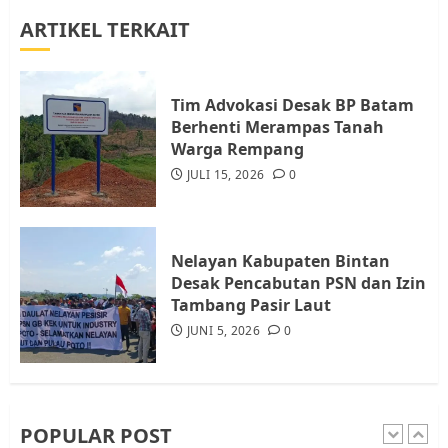
ARTIKEL TERKAIT
Warga Rempang Ajukan
Audiensi dengan Wali Kota
Batam, Soroti Aktivitas yang
Resahkan Warga
Tim Advokasi Desak BP Batam
Berhenti Merampas Tanah
4
JULI 17, 2026
0
Warga Rempang
JULI 15, 2026
0
Tim Advokasi Desak BP Batam
Berhenti Merampas Tanah
Warga Rempang
Nelayan Kabupaten Bintan
JULI 15, 2026
0
Desak Pencabutan PSN dan Izin
5
Tambang Pasir Laut
JUNI 5, 2026
0
Pemko Batam Tegaskan RT dan
RW bukan Petugas Pendataan
dan Pemungutan Pajak
AGUSTUS 1, 2026
0
POPULAR POST
1