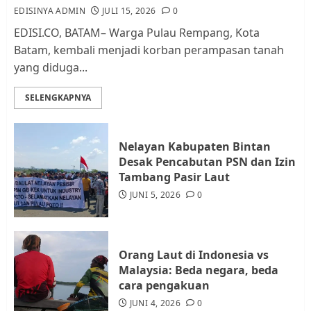
EDISINYA ADMIN
JULI 15, 2026
0
AGUSTUS 1, 2026
0
2
EDISI.CO, BATAM– Warga Pulau Rempang, Kota
Batam, kembali menjadi korban perampasan tanah
yang diduga...
Datangi Pemko Batam, Warga
Rempang Protes Lahan Mereka
SELENGKAPNYA
Diambil untuk Sekolah Rakyat
JULI 21, 2026
0
3
Nelayan Kabupaten Bintan
Desak Pencabutan PSN dan Izin
Warga Rempang Ajukan
Tambang Pasir Laut
Audiensi dengan Wali Kota
JUNI 5, 2026
0
Batam, Soroti Aktivitas yang
Resahkan Warga
4
JULI 17, 2026
0
Orang Laut di Indonesia vs
Malaysia: Beda negara, beda
cara pengakuan
Tim Advokasi Desak BP Batam
Berhenti Merampas Tanah
JUNI 4, 2026
0