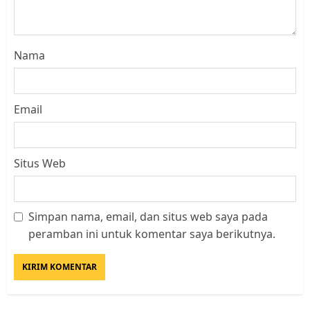
Nama
Email
Situs Web
Simpan nama, email, dan situs web saya pada
Datangi Pemko Batam, Warga
peramban ini untuk komentar saya berikutnya.
Rempang Protes Lahan Mereka
Diambil untuk Sekolah Rakyat
JULI 21, 2026
0
3