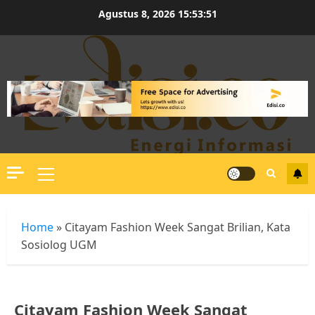
Skip
Agustus 8, 2026
15:53:52
to
content
Primary
Menu
Home
»
Citayam Fashion Week Sangat Brilian, Kata
Sosiolog UGM
Citayam Fashion Week Sangat