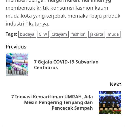
membentuk kritik konsumsi fashion kaum
muda kota yang terjebak memakai baju produk
industri,” katanya.
Tags:
budaya
CFW
Citayam
fashion
Jakarta
muda
Post
Previous
navigation
7 Gejala COVID-19 Subvarian
Pr
Centaurus
po
Next
7 Inovasi Kemaritiman UMRAH, Ada
Next
Mesin Pengering Teripang dan
Pencacak Sampah
post: