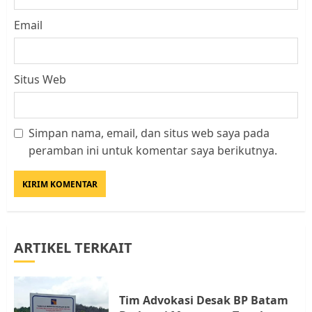
Email
Situs Web
Simpan nama, email, dan situs web saya pada
Datangi Pemko Batam, Warga
peramban ini untuk komentar saya berikutnya.
Rempang Protes Lahan Mereka
Diambil untuk Sekolah Rakyat
JULI 21, 2026
0
3
ARTIKEL TERKAIT
Warga Rempang Ajukan
Audiensi dengan Wali Kota
Batam, Soroti Aktivitas yang
Resahkan Warga
Tim Advokasi Desak BP Batam