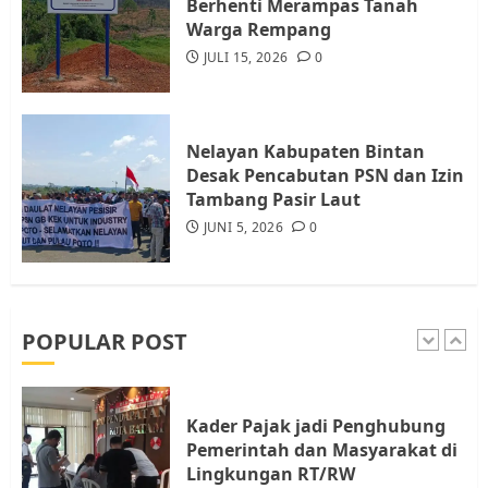
Berhenti Merampas Tanah
4
JULI 17, 2026
0
Warga Rempang
JULI 15, 2026
0
Tim Advokasi Desak BP Batam
Berhenti Merampas Tanah
Warga Rempang
Nelayan Kabupaten Bintan
JULI 15, 2026
0
Desak Pencabutan PSN dan Izin
5
Tambang Pasir Laut
JUNI 5, 2026
0
Pemko Batam Tegaskan RT dan
RW bukan Petugas Pendataan
dan Pemungutan Pajak
AGUSTUS 1, 2026
0
POPULAR POST
1
Kader Pajak jadi Penghubung
Pemerintah dan Masyarakat di
Lingkungan RT/RW