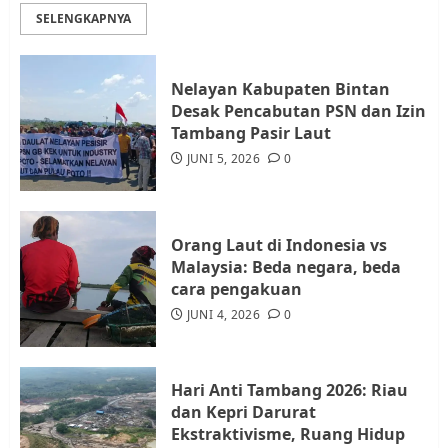
Rempang Protes Lahan Mereka
SELENGKAPNYA
Diambil untuk Sekolah Rakyat
JULI 21, 2026
0
3
Nelayan Kabupaten Bintan
Desak Pencabutan PSN dan Izin
Warga Rempang Ajukan
Tambang Pasir Laut
Audiensi dengan Wali Kota
JUNI 5, 2026
0
Batam, Soroti Aktivitas yang
Resahkan Warga
4
JULI 17, 2026
0
Orang Laut di Indonesia vs
Malaysia: Beda negara, beda
cara pengakuan
Tim Advokasi Desak BP Batam
Berhenti Merampas Tanah
JUNI 4, 2026
0
Warga Rempang
JULI 15, 2026
0
5
Hari Anti Tambang 2026: Riau
dan Kepri Darurat
Ekstraktivisme, Ruang Hidup