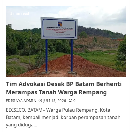
Warga Rempang
JULI 15, 2026
0
5
5 min read
Pemko Batam Tegaskan RT dan
RW bukan Petugas Pendataan
dan Pemungutan Pajak
AGUSTUS 1, 2026
0
1
Kader Pajak jadi Penghubung
Tim Advokasi Desak BP Batam Berhenti
Pemerintah dan Masyarakat di
Merampas Tanah Warga Rempang
Lingkungan RT/RW
EDISINYA ADMIN
JULI 15, 2026
0
AGUSTUS 1, 2026
0
2
EDISI.CO, BATAM– Warga Pulau Rempang, Kota
Batam, kembali menjadi korban perampasan tanah
yang diduga...
Datangi Pemko Batam, Warga