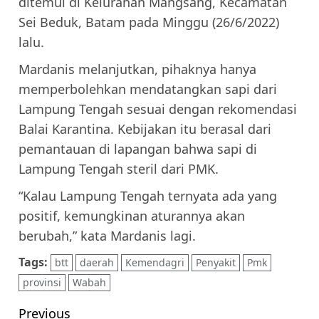
ditemui di Kelurahan Mangsang, Kecamatan
Sei Beduk, Batam pada Minggu (26/6/2022)
lalu.
Mardanis melanjutkan, pihaknya hanya
memperbolehkan mendatangkan sapi dari
Lampung Tengah sesuai dengan rekomendasi
Balai Karantina. Kebijakan itu berasal dari
pemantauan di lapangan bahwa sapi di
Lampung Tengah steril dari PMK.
“Kalau Lampung Tengah ternyata ada yang
positif, kemungkinan aturannya akan
berubah,” kata Mardanis lagi.
Tags:
btt
daerah
Kemendagri
Penyakit
Pmk
provinsi
Wabah
Post
Previous