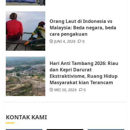
Batam, Soroti Aktivitas yang
Resahkan Warga
4
JULI 17, 2026
0
Orang Laut di Indonesia vs
Malaysia: Beda negara, beda
cara pengakuan
Tim Advokasi Desak BP Batam
Berhenti Merampas Tanah
JUNI 4, 2026
0
Warga Rempang
JULI 15, 2026
0
5
Hari Anti Tambang 2026: Riau
dan Kepri Darurat
Ekstraktivisme, Ruang Hidup
Masyarakat kian Terancam
MEI 30, 2026
0
KONTAK KAMI