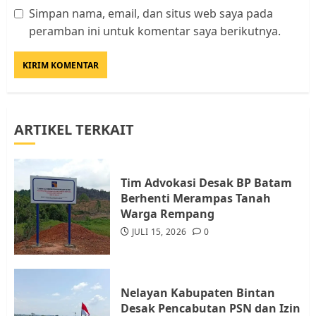
Simpan nama, email, dan situs web saya pada
Datangi Pemko Batam, Warga
peramban ini untuk komentar saya berikutnya.
Rempang Protes Lahan Mereka
Diambil untuk Sekolah Rakyat
JULI 21, 2026
0
3
ARTIKEL TERKAIT
Warga Rempang Ajukan
Audiensi dengan Wali Kota
Batam, Soroti Aktivitas yang
Resahkan Warga
Tim Advokasi Desak BP Batam
Berhenti Merampas Tanah
4
JULI 17, 2026
0
Warga Rempang
JULI 15, 2026
0
Tim Advokasi Desak BP Batam
Berhenti Merampas Tanah
Warga Rempang
Nelayan Kabupaten Bintan
JULI 15, 2026
0
Desak Pencabutan PSN dan Izin
5