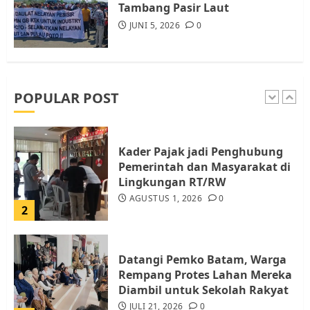
Tambang Pasir Laut
JUNI 5, 2026
0
Pemko Batam Tegaskan RT dan
RW bukan Petugas Pendataan
dan Pemungutan Pajak
AGUSTUS 1, 2026
0
POPULAR POST
1
Kader Pajak jadi Penghubung
Pemerintah dan Masyarakat di
Lingkungan RT/RW
AGUSTUS 1, 2026
0
2
Datangi Pemko Batam, Warga
Rempang Protes Lahan Mereka
Diambil untuk Sekolah Rakyat
JULI 21, 2026
0