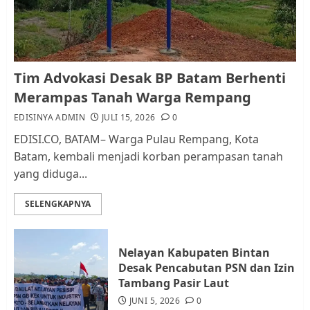
AGUSTUS 1, 2026
0
1
Kader Pajak jadi Penghubung
Tim Advokasi Desak BP Batam Berhenti
Pemerintah dan Masyarakat di
Merampas Tanah Warga Rempang
Lingkungan RT/RW
EDISINYA ADMIN
JULI 15, 2026
0
AGUSTUS 1, 2026
0
2
EDISI.CO, BATAM– Warga Pulau Rempang, Kota
Batam, kembali menjadi korban perampasan tanah
yang diduga...
Datangi Pemko Batam, Warga
Rempang Protes Lahan Mereka
SELENGKAPNYA
Diambil untuk Sekolah Rakyat
JULI 21, 2026
0
3
Nelayan Kabupaten Bintan
Desak Pencabutan PSN dan Izin
Warga Rempang Ajukan
Tambang Pasir Laut
Audiensi dengan Wali Kota
JUNI 5, 2026
0