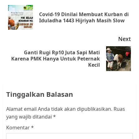
navigation
Covid-19 Dinilai Membuat Kurban di
Pr
Iduladha 1443 Hijriyah Masih Slow
pos
Next
Ganti Rugi Rp10 Juta Sapi Mati
Next
Karena PMK Hanya Untuk Peternak
Kecil
post:
Tinggalkan Balasan
Alamat email Anda tidak akan dipublikasikan.
Ruas
yang wajib ditandai
*
Komentar
*