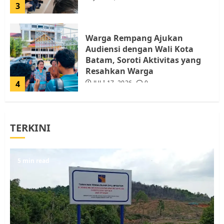
3
Warga Rempang Ajukan
Audiensi dengan Wali Kota
Batam, Soroti Aktivitas yang
Resahkan Warga
4
JULI 17, 2026
0
Tim Advokasi Desak BP Batam
TERKINI
Berhenti Merampas Tanah
Warga Rempang
JULI 15, 2026
0
5
5 min read
Pemko Batam Tegaskan RT dan
RW bukan Petugas Pendataan
dan Pemungutan Pajak