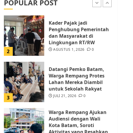
POPULAR POST
AGUSTUS 1, 2026
0
1
Kader Pajak jadi
Penghubung Pemerintah
dan Masyarakat di
Lingkungan RT/RW
AGUSTUS 1, 2026
0
2
Datangi Pemko Batam,
Warga Rempang Protes
Lahan Mereka Diambil
untuk Sekolah Rakyat
JULI 21, 2026
0
3
Warga Rempang Ajukan
Audiensi dengan Wali
Kota Batam, Soroti
Aktivitas yang Resahkan