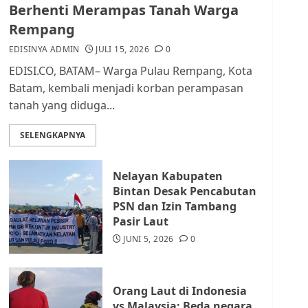
dan Masyarakat di
Berhenti Merampas Tanah Warga
Lingkungan RT/RW
Rempang
AGUSTUS 1, 2026
0
2
EDISINYA ADMIN
JULI 15, 2026
0
EDISI.CO, BATAM– Warga Pulau Rempang, Kota
Datangi Pemko Batam,
Batam, kembali menjadi korban perampasan
Warga Rempang Protes
tanah yang diduga...
Lahan Mereka Diambil
untuk Sekolah Rakyat
SELENGKAPNYA
JULI 21, 2026
0
3
Nelayan Kabupaten
Warga Rempang Ajukan
Bintan Desak Pencabutan
Audiensi dengan Wali
PSN dan Izin Tambang
Kota Batam, Soroti
Pasir Laut
Aktivitas yang Resahkan
Warga
JUNI 5, 2026
0
4
JULI 17, 2026
0
Orang Laut di Indonesia
Tim Advokasi Desak BP
vs Malaysia: Beda negara,