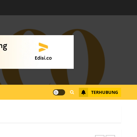
Warga Rempang Ajukan
Audiensi dengan Wali
Kota Batam, Soroti
Aktivitas yang Resahkan
Warga
4
JULI 17, 2026
0
Tim Advokasi Desak BP
Batam Berhenti
Merampas Tanah Warga
Rempang
TERHUBUNG
JULI 15, 2026
0
5
Pemko Batam Tegaskan
RT dan RW bukan Petugas
Pendataan dan
Pemungutan Pajak