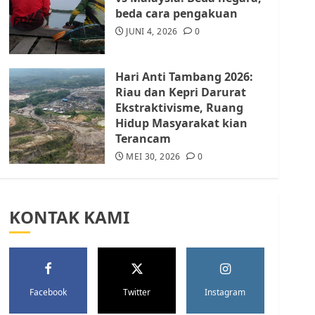
Batam Berhenti
beda cara pengakuan
Merampas Tanah Warga
Rempang
JUNI 4, 2026
0
JULI 15, 2026
0
5
Hari Anti Tambang 2026:
Riau dan Kepri Darurat
Ekstraktivisme, Ruang
Hidup Masyarakat kian
Terancam
MEI 30, 2026
0
KONTAK KAMI
Facebook
Twitter
Instagram