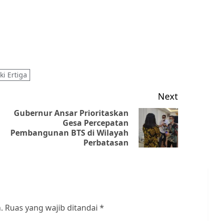
ki Ertiga
Next
Gubernur Ansar Prioritaskan
Gesa Percepatan
Previous
Next
Pembangunan BTS di Wilayah
post:
post:
Perbatasan
.
Ruas yang wajib ditandai
*