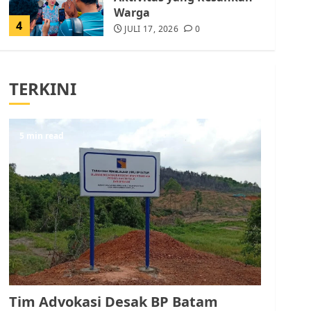
Warga
4
JULI 17, 2026
0
Tim Advokasi Desak BP
Batam Berhenti
TERKINI
Merampas Tanah Warga
Rempang
JULI 15, 2026
0
5
5 min read
Pemko Batam Tegaskan
RT dan RW bukan Petugas
Pendataan dan
Pemungutan Pajak
AGUSTUS 1, 2026
0
1
Kader Pajak jadi
Penghubung Pemerintah
Tim Advokasi Desak BP Batam