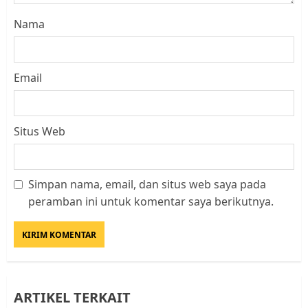
Nama
Email
Situs Web
Simpan nama, email, dan situs web saya pada
Datangi Pemko Batam, Warga
peramban ini untuk komentar saya berikutnya.
Rempang Protes Lahan Mereka
Diambil untuk Sekolah Rakyat
JULI 21, 2026
0
3
ARTIKEL TERKAIT
Warga Rempang Ajukan