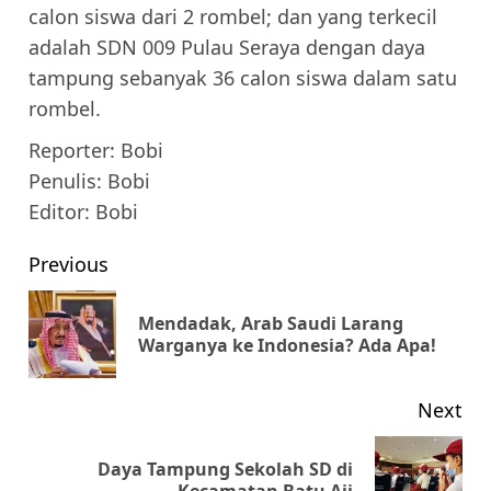
calon siswa dari 2 rombel; dan yang terkecil
adalah SDN 009 Pulau Seraya dengan daya
tampung sebanyak 36 calon siswa dalam satu
rombel.
Reporter: Bobi
Penulis: Bobi
Editor: Bobi
Post
Previous
navigation
Mendadak, Arab Saudi Larang
Pr
Warganya ke Indonesia? Ada Apa!
pos
Next
Daya Tampung Sekolah SD di
Next