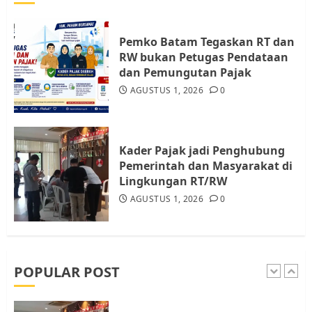
Audiensi dengan Wali Kota
Batam, Soroti Aktivitas yang
Resahkan Warga
Pemko Batam Tegaskan RT dan
RW bukan Petugas Pendataan
4
JULI 17, 2026
0
dan Pemungutan Pajak
AGUSTUS 1, 2026
0
Tim Advokasi Desak BP Batam
Berhenti Merampas Tanah
Warga Rempang
Kader Pajak jadi Penghubung
JULI 15, 2026
0
Pemerintah dan Masyarakat di
5
Lingkungan RT/RW
AGUSTUS 1, 2026
0
Pemko Batam Tegaskan RT dan
RW bukan Petugas Pendataan
dan Pemungutan Pajak
AGUSTUS 1, 2026
0
POPULAR POST
1