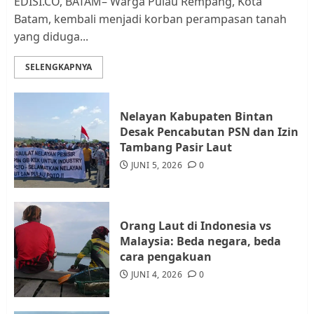
EDISI.CO, BATAM– Warga Pulau Rempang, Kota
Batam, kembali menjadi korban perampasan tanah
yang diduga...
Datangi Pemko Batam, Warga
Rempang Protes Lahan Mereka
SELENGKAPNYA
Diambil untuk Sekolah Rakyat
JULI 21, 2026
0
3
Nelayan Kabupaten Bintan
Desak Pencabutan PSN dan Izin
Warga Rempang Ajukan
Tambang Pasir Laut
Audiensi dengan Wali Kota
JUNI 5, 2026
0
Batam, Soroti Aktivitas yang
Resahkan Warga
4
JULI 17, 2026
0
Orang Laut di Indonesia vs
Malaysia: Beda negara, beda
cara pengakuan
Tim Advokasi Desak BP Batam
Berhenti Merampas Tanah
JUNI 4, 2026
0
Warga Rempang
JULI 15, 2026
0