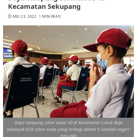
Kecamatan Sekupang
MEI 23, 2022
1 MIN READ
Daya tampung calon siswa SD di Kecamatan Lubuk Baja
sebanyak 828 calon siswa yang terbagi dalam 9 Sekolah negeri-
Edisi/BBI