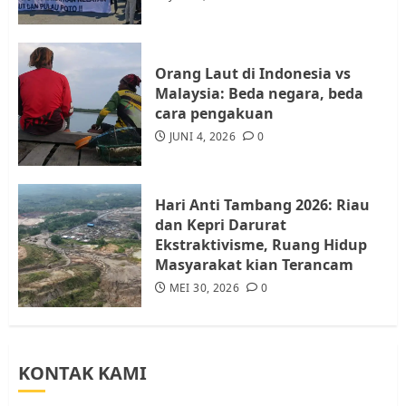
Batam, Soroti Aktivitas yang
Resahkan Warga
4
JULI 17, 2026
0
Orang Laut di Indonesia vs
Malaysia: Beda negara, beda
cara pengakuan
Tim Advokasi Desak BP Batam
Berhenti Merampas Tanah
JUNI 4, 2026
0
Warga Rempang
JULI 15, 2026
0
5
Hari Anti Tambang 2026: Riau
dan Kepri Darurat
Ekstraktivisme, Ruang Hidup
Masyarakat kian Terancam
MEI 30, 2026
0
KONTAK KAMI