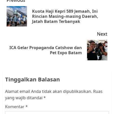
Post
Previous
navigation
Kuota Haji Kepri 589 Jemaah, Ini
Pr
Rincian Masing–masing Daerah,
Jatah Batam Terbanyak
pos
Next
ICA Gelar Propaganda Catshow dan
Next
Pet Expo Batam
post:
Tinggalkan Balasan
Alamat email Anda tidak akan dipublikasikan.
Ruas
yang wajib ditandai
*
Komentar
*