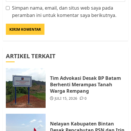
Simpan nama, email, dan situs web saya pada
Datangi Pemko Batam, Warga
peramban ini untuk komentar saya berikutnya.
Rempang Protes Lahan Mereka
Diambil untuk Sekolah Rakyat
JULI 21, 2026
0
3
ARTIKEL TERKAIT
Warga Rempang Ajukan
Audiensi dengan Wali Kota
Batam, Soroti Aktivitas yang
Resahkan Warga
Tim Advokasi Desak BP Batam
Berhenti Merampas Tanah
4
JULI 17, 2026
0
Warga Rempang
JULI 15, 2026
0
Tim Advokasi Desak BP Batam
Berhenti Merampas Tanah
Warga Rempang
Nelayan Kabupaten Bintan
JULI 15, 2026
0
Desak Pencabutan PSN dan Izin