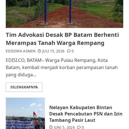
AGUSTUS 1, 2026
0
1
Kader Pajak jadi Penghubung
Tim Advokasi Desak BP Batam Berhenti
Pemerintah dan Masyarakat di
Merampas Tanah Warga Rempang
Lingkungan RT/RW
EDISINYA ADMIN
JULI 15, 2026
0
AGUSTUS 1, 2026
0
2
EDISI.CO, BATAM– Warga Pulau Rempang, Kota
Batam, kembali menjadi korban perampasan tanah
yang diduga...
Datangi Pemko Batam, Warga
Rempang Protes Lahan Mereka
SELENGKAPNYA
Diambil untuk Sekolah Rakyat
JULI 21, 2026
0
3
Nelayan Kabupaten Bintan
Desak Pencabutan PSN dan Izin
Warga Rempang Ajukan
Tambang Pasir Laut
Audiensi dengan Wali Kota
JUNI 5, 2026
0