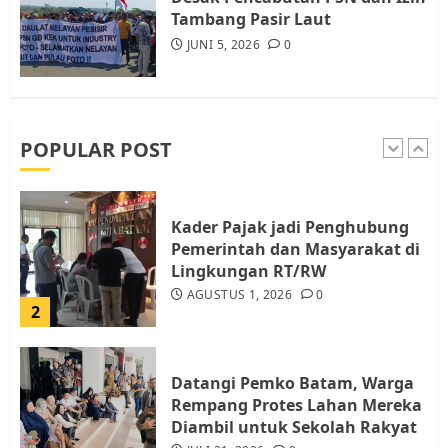
5
Tambang Pasir Laut
JUNI 5, 2026
0
Pemko Batam Tegaskan RT dan
RW bukan Petugas Pendataan
dan Pemungutan Pajak
AGUSTUS 1, 2026
0
POPULAR POST
1
Kader Pajak jadi Penghubung
Pemerintah dan Masyarakat di
Lingkungan RT/RW
AGUSTUS 1, 2026
0
2
Datangi Pemko Batam, Warga
Rempang Protes Lahan Mereka
Diambil untuk Sekolah Rakyat