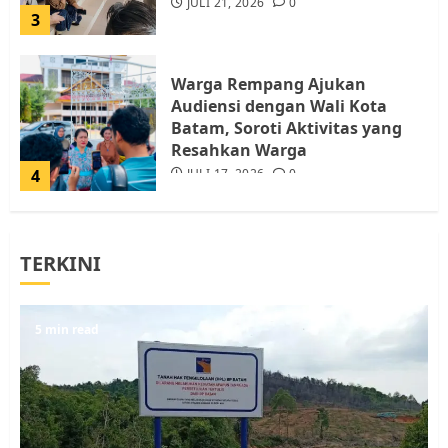
JULI 21, 2026
0
3
Warga Rempang Ajukan
Audiensi dengan Wali Kota
Batam, Soroti Aktivitas yang
Resahkan Warga
4
JULI 17, 2026
0
Tim Advokasi Desak BP Batam
TERKINI
Berhenti Merampas Tanah
Warga Rempang
JULI 15, 2026
0
5
5 min read
Pemko Batam Tegaskan RT dan
RW bukan Petugas Pendataan
dan Pemungutan Pajak