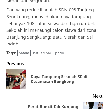
Merah dan Sei Jodoh.
Dan yang terkecil adalah SDN 003 Tanjung
Sengkuang, menyediakan daya tampung
sebanyak 108 calon siswa dari tiga rombel.
Sekolah ini menaungi calon siswa dari zona
BTanjung Sengkuang; Batu Merah dan Sei
Jodoh.
Tags:
batam
batuampar
ppdb
Post
Previous
navigation
Daya Tampung Sekolah SD di
Pr
Kecamatan Bengkong
pos
Next
Perut Buncit Tak Kunjung