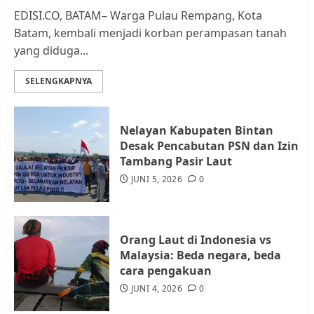
2
EDISI.CO, BATAM– Warga Pulau Rempang, Kota
Batam, kembali menjadi korban perampasan tanah
yang diduga...
Datangi Pemko Batam, Warga
Rempang Protes Lahan Mereka
SELENGKAPNYA
Diambil untuk Sekolah Rakyat
JULI 21, 2026
0
3
Nelayan Kabupaten Bintan
Desak Pencabutan PSN dan Izin
Warga Rempang Ajukan
Tambang Pasir Laut
Audiensi dengan Wali Kota
JUNI 5, 2026
0
Batam, Soroti Aktivitas yang
Resahkan Warga
4
JULI 17, 2026
0
Orang Laut di Indonesia vs
Malaysia: Beda negara, beda
cara pengakuan
Tim Advokasi Desak BP Batam
Berhenti Merampas Tanah
JUNI 4, 2026
0
Warga Rempang