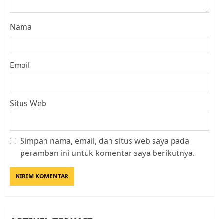
Nama
Email
Situs Web
Simpan nama, email, dan situs web saya pada
Datangi Pemko Batam, Warga
peramban ini untuk komentar saya berikutnya.
Rempang Protes Lahan Mereka
Diambil untuk Sekolah Rakyat
JULI 21, 2026
0
3