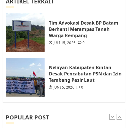
ARTIKEL TERKAIT
Warga Rempang Ajukan
Audiensi dengan Wali Kota
Batam, Soroti Aktivitas yang
Resahkan Warga
Tim Advokasi Desak BP Batam
Berhenti Merampas Tanah
4
JULI 17, 2026
0
Warga Rempang
JULI 15, 2026
0
Tim Advokasi Desak BP Batam
Berhenti Merampas Tanah
Warga Rempang
Nelayan Kabupaten Bintan
JULI 15, 2026
0
Desak Pencabutan PSN dan Izin
5
Tambang Pasir Laut
JUNI 5, 2026
0
Pemko Batam Tegaskan RT dan
RW bukan Petugas Pendataan
dan Pemungutan Pajak
AGUSTUS 1, 2026
0
POPULAR POST
1