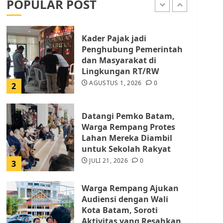
POPULAR POST
AGUSTUS 1, 2026
0
1
Kader Pajak jadi
Penghubung Pemerintah
dan Masyarakat di
Lingkungan RT/RW
AGUSTUS 1, 2026
0
2
Datangi Pemko Batam,
Warga Rempang Protes
Lahan Mereka Diambil
untuk Sekolah Rakyat
JULI 21, 2026
0
3
Warga Rempang Ajukan
Audiensi dengan Wali
Kota Batam, Soroti
Aktivitas yang Resahkan