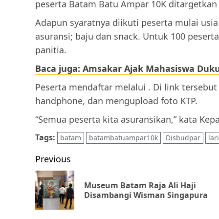
peserta Batam Batu Ampar 10K ditargetkan 
Adapun syaratnya diikuti peserta mulai usi
asuransi; baju dan snack. Untuk 100 pesert
panitia.
Baca juga: Amsakar Ajak Mahasiswa Du
Peserta mendaftar melalui . Di link terseb
handphone, dan mengupload foto KTP.
“Semua peserta kita asuransikan,” kata Kep
Tags:
batam
batambatuampar10k
Disbudpar
lari
Post
Previous
navigation
Museum Batam Raja Ali Haji
Disambangi Wisman Singapura