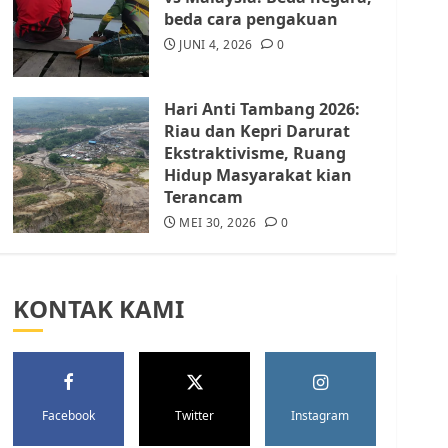
Batam Berhenti
beda cara pengakuan
Merampas Tanah Warga
Rempang
JUNI 4, 2026
0
JULI 15, 2026
0
5
Hari Anti Tambang 2026:
Riau dan Kepri Darurat
Ekstraktivisme, Ruang
Hidup Masyarakat kian
Terancam
MEI 30, 2026
0
KONTAK KAMI
Facebook
Twitter
Instagram