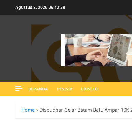
Skip
Agustus 8, 2026
06:12:40
to
content
BERANDA
PESISIR
EDISI.CO
Home
»
Disbudpar Gelar Batam Batu Ampar 10K 2