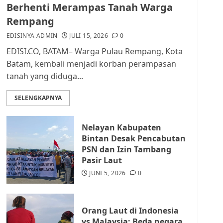
dan Masyarakat di
Berhenti Merampas Tanah Warga
Lingkungan RT/RW
Rempang
AGUSTUS 1, 2026
0
2
EDISINYA ADMIN
JULI 15, 2026
0
EDISI.CO, BATAM– Warga Pulau Rempang, Kota
Datangi Pemko Batam,
Batam, kembali menjadi korban perampasan
Warga Rempang Protes
tanah yang diduga...
Lahan Mereka Diambil
untuk Sekolah Rakyat
SELENGKAPNYA
JULI 21, 2026
0
3
Nelayan Kabupaten
Warga Rempang Ajukan
Bintan Desak Pencabutan
Audiensi dengan Wali
PSN dan Izin Tambang
Kota Batam, Soroti
Pasir Laut
Aktivitas yang Resahkan
Warga
JUNI 5, 2026
0
4
JULI 17, 2026
0
Orang Laut di Indonesia
Tim Advokasi Desak BP
vs Malaysia: Beda negara,