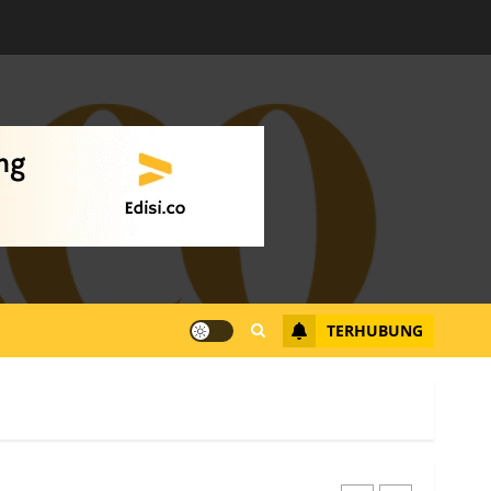
Warga Rempang Ajukan
Audiensi dengan Wali
Kota Batam, Soroti
Aktivitas yang Resahkan
Warga
4
JULI 17, 2026
0
Tim Advokasi Desak BP
Batam Berhenti
Merampas Tanah Warga
Rempang
TERHUBUNG
JULI 15, 2026
0
5
Pemko Batam Tegaskan
RT dan RW bukan Petugas
Pendataan dan
Pemungutan Pajak