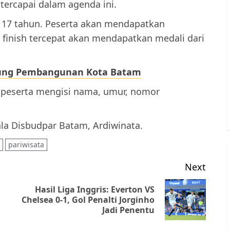
tercapai dalam agenda ini.
a 17 tahun. Peserta akan mendapatkan
a finish tercepat akan mendapatkan medali dari
kung Pembangunan Kota Batam
ut peserta mengisi nama, umur, nomor
ala Disbudpar Batam, Ardiwinata.
pariwisata
Next
Hasil Liga Inggris: Everton VS
Previous
Next
Chelsea 0-1, Gol Penalti Jorginho
Jadi Penentu
post:
post: