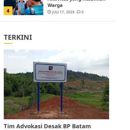
Warga
4
JULI 17, 2026
0
Tim Advokasi Desak BP
Batam Berhenti
TERKINI
Merampas Tanah Warga
Rempang
JULI 15, 2026
0
5
5 min read
Pemko Batam Tegaskan
RT dan RW bukan Petugas
Pendataan dan
Pemungutan Pajak
AGUSTUS 1, 2026
0
1
Kader Pajak jadi
Penghubung Pemerintah
Tim Advokasi Desak BP Batam