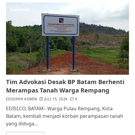
JULI 15, 2026
0
5
5 min read
Pemko Batam Tegaskan RT dan
RW bukan Petugas Pendataan
dan Pemungutan Pajak
AGUSTUS 1, 2026
0
1
Kader Pajak jadi Penghubung
Tim Advokasi Desak BP Batam Berhenti
Pemerintah dan Masyarakat di
Merampas Tanah Warga Rempang
Lingkungan RT/RW
EDISINYA ADMIN
JULI 15, 2026
0
AGUSTUS 1, 2026
0
2
EDISI.CO, BATAM– Warga Pulau Rempang, Kota
Batam, kembali menjadi korban perampasan tanah
yang diduga...
Datangi Pemko Batam, Warga
Rempang Protes Lahan Mereka