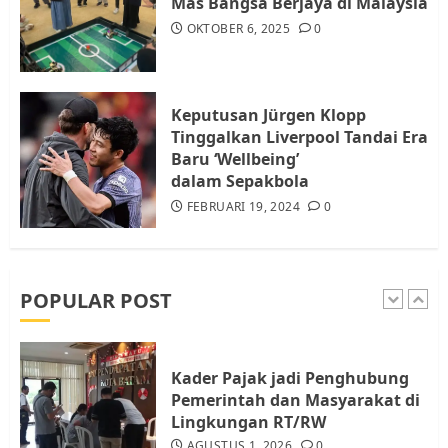
Mas Bangsa Berjaya di Malaysia
OKTOBER 6, 2025
0
Tim Advokasi Desak BP Batam
Berhenti Merampas Tanah
Warga Rempang
Keputusan Jürgen Klopp
JULI 15, 2026
0
Tinggalkan Liverpool Tandai Era
5
Baru ‘Wellbeing’
dalam Sepakbola
FEBRUARI 19, 2024
0
Pemko Batam Tegaskan RT dan
RW bukan Petugas Pendataan
dan Pemungutan Pajak
AGUSTUS 1, 2026
0
POPULAR POST
1
Kader Pajak jadi Penghubung
Pemerintah dan Masyarakat di
Lingkungan RT/RW
AGUSTUS 1, 2026
0