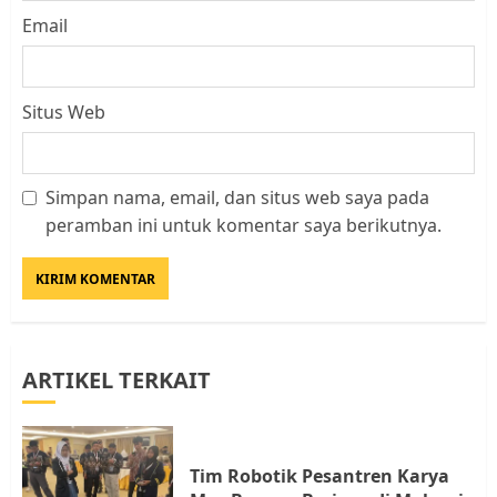
Email
Situs Web
Simpan nama, email, dan situs web saya pada
Datangi Pemko Batam, Warga
peramban ini untuk komentar saya berikutnya.
Rempang Protes Lahan Mereka
Diambil untuk Sekolah Rakyat
JULI 21, 2026
0
3
ARTIKEL TERKAIT
Warga Rempang Ajukan
Audiensi dengan Wali Kota
Batam, Soroti Aktivitas yang
Resahkan Warga
Tim Robotik Pesantren Karya
4
JULI 17, 2026
0