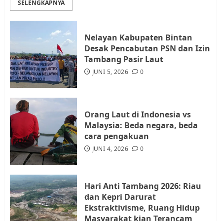
SELENGKAPNYA
Diambil untuk Sekolah Rakyat
JULI 21, 2026
0
3
Nelayan Kabupaten Bintan
Desak Pencabutan PSN dan Izin
Warga Rempang Ajukan
Tambang Pasir Laut
Audiensi dengan Wali Kota
JUNI 5, 2026
0
Batam, Soroti Aktivitas yang
Resahkan Warga
4
JULI 17, 2026
0
Orang Laut di Indonesia vs
Malaysia: Beda negara, beda
cara pengakuan
Tim Advokasi Desak BP Batam
Berhenti Merampas Tanah
JUNI 4, 2026
0
Warga Rempang
JULI 15, 2026
0
5
Hari Anti Tambang 2026: Riau
dan Kepri Darurat
Ekstraktivisme, Ruang Hidup
Masyarakat kian Terancam