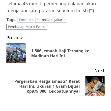
selama 45 menit, pemenang balapan akan
menjalani satu putaran sebelum finish.(*)
Tags:
Formula
Formula E Jakarta
Pembalap Mitch Evans
Post
Previous
navigation
1.506 Jemaah Haji Terbang ke
Pr
Madinah Hari Ini
pos
Next
Pergerakan Harga Emas 24 Karat
Next
Hari Ini, Ukuran 1 Gram Dijual
Rp979.000, Cek Satuannya!
post: