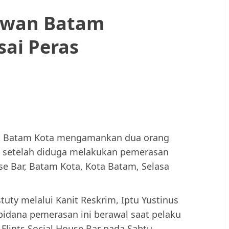
awan Batam
sai Peras
ek Batam Kota mengamankan dua orang
A setelah diduga melakukan pemerasan
use Bar, Batam Kota, Kota Batam, Selasa
uty melalui Kanit Reskrim, Iptu Yustinus
pidana pemerasan ini berawal saat pelaku
lints Social House Bar pada Sabtu