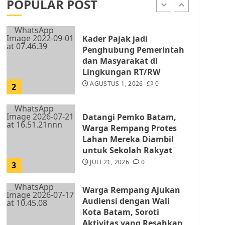
POPULAR POST
AGUSTUS 1, 2026
0
1
Kader Pajak jadi
Penghubung Pemerintah
dan Masyarakat di
Lingkungan RT/RW
AGUSTUS 1, 2026
0
2
Datangi Pemko Batam,
Warga Rempang Protes
Lahan Mereka Diambil
untuk Sekolah Rakyat
JULI 21, 2026
0
3
Warga Rempang Ajukan
Audiensi dengan Wali
Kota Batam, Soroti
Aktivitas yang Resahkan