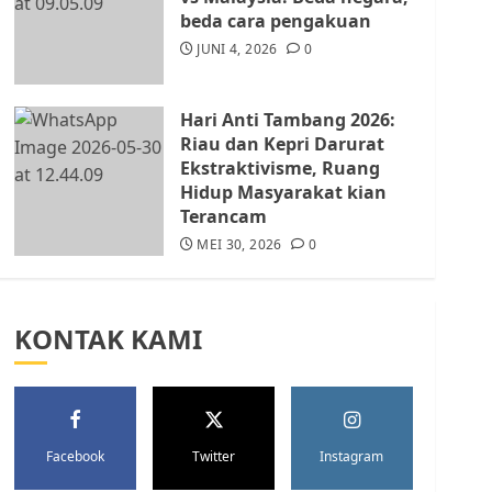
Batam Berhenti
beda cara pengakuan
Merampas Tanah Warga
Rempang
JUNI 4, 2026
0
JULI 15, 2026
0
5
Hari Anti Tambang 2026:
Riau dan Kepri Darurat
Ekstraktivisme, Ruang
Hidup Masyarakat kian
Terancam
MEI 30, 2026
0
KONTAK KAMI
Facebook
Twitter
Instagram