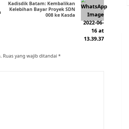
Kadisdik Batam: Kembalikan
Previous
Next
Kelebihan Bayar Proyek SDN
h
008 ke Kasda
post:
post:
.
Ruas yang wajib ditandai
*