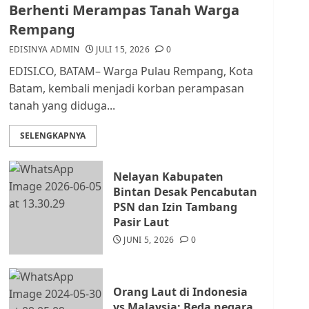
dan Masyarakat di
Berhenti Merampas Tanah Warga
Lingkungan RT/RW
Rempang
AGUSTUS 1, 2026
0
2
EDISINYA ADMIN
JULI 15, 2026
0
EDISI.CO, BATAM– Warga Pulau Rempang, Kota
Datangi Pemko Batam,
Batam, kembali menjadi korban perampasan
Warga Rempang Protes
tanah yang diduga...
Lahan Mereka Diambil
untuk Sekolah Rakyat
SELENGKAPNYA
JULI 21, 2026
0
3
Nelayan Kabupaten
Warga Rempang Ajukan
Bintan Desak Pencabutan
Audiensi dengan Wali
PSN dan Izin Tambang
Kota Batam, Soroti
Pasir Laut
Aktivitas yang Resahkan
Warga
JUNI 5, 2026
0
4
JULI 17, 2026
0
Orang Laut di Indonesia
Tim Advokasi Desak BP
vs Malaysia: Beda negara,