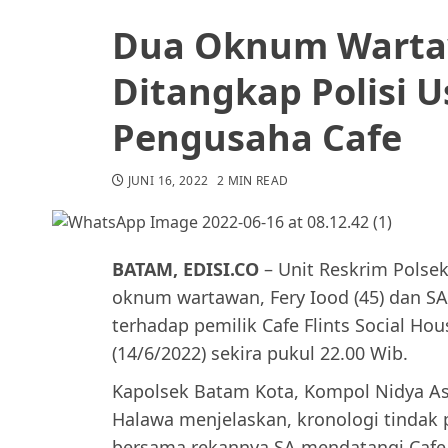
Dua Oknum Wart
Ditangkap Polisi U
Pengusaha Cafe
JUNI 16, 2022
2 MIN READ
BATAM, EDISI.CO
– Unit Reskrim Pols
oknum wartawan, Fery Iood (45) dan S
terhadap pemilik Cafe Flints Social Ho
(14/6/2022) sekira pukul 22.00 Wib.
Kapolsek Batam Kota, Kompol Nidya Ast
Halawa menjelaskan, kronologi tindak 
bersama rekannya SA mendatangi Cafe F