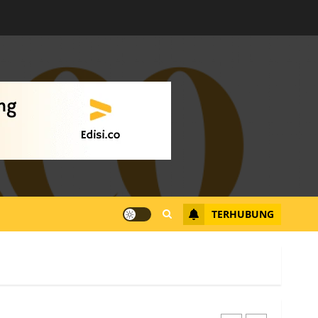
Warga Rempang Ajukan
Audiensi dengan Wali
Kota Batam, Soroti
Aktivitas yang Resahkan
Warga
4
JULI 17, 2026
0
Tim Advokasi Desak BP
Batam Berhenti
Merampas Tanah Warga
Rempang
TERHUBUNG
JULI 15, 2026
0
5
Pemko Batam Tegaskan
RT dan RW bukan Petugas
Pendataan dan
Pemungutan Pajak