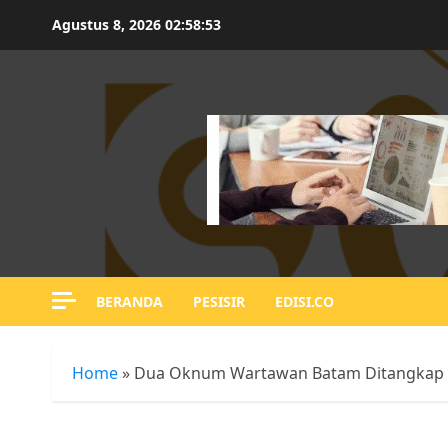
Skip
Agustus 8, 2026
02:58:54
to
content
BERANDA
PESISIR
EDISI.CO
Home
»
Dua Oknum Wartawan Batam Ditangkap Po