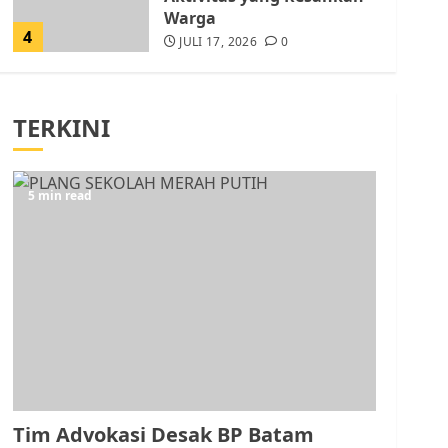
Warga
4
JULI 17, 2026
0
Tim Advokasi Desak BP
Batam Berhenti
TERKINI
Merampas Tanah Warga
Rempang
JULI 15, 2026
0
5
5 min read
Pemko Batam Tegaskan
RT dan RW bukan Petugas
Pendataan dan
Pemungutan Pajak
AGUSTUS 1, 2026
0
1
Kader Pajak jadi
Penghubung Pemerintah
Tim Advokasi Desak BP Batam