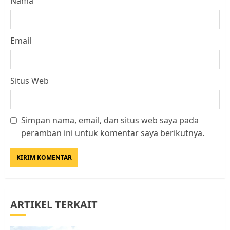
Nama
Email
Situs Web
Datangi Pemko Batam, Warga
Rempang Protes Lahan Mereka
Simpan nama, email, dan situs web saya pada
Diambil untuk Sekolah Rakyat
peramban ini untuk komentar saya berikutnya.
JULI 21, 2026
0
3
Warga Rempang Ajukan
Audiensi dengan Wali Kota
ARTIKEL TERKAIT
Batam, Soroti Aktivitas yang
Resahkan Warga