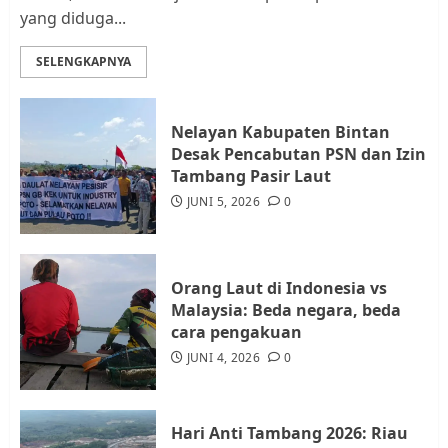
Rempang Protes Lahan Mereka
yang diduga...
Diambil untuk Sekolah Rakyat
JULI 21, 2026
0
SELENGKAPNYA
3
Warga Rempang Ajukan
Nelayan Kabupaten Bintan
Audiensi dengan Wali Kota
Desak Pencabutan PSN dan Izin
Batam, Soroti Aktivitas yang
Tambang Pasir Laut
Resahkan Warga
JUNI 5, 2026
0
4
JULI 17, 2026
0
Orang Laut di Indonesia vs
Tim Advokasi Desak BP Batam
Malaysia: Beda negara, beda
Berhenti Merampas Tanah
cara pengakuan
Warga Rempang
JUNI 4, 2026
0
JULI 15, 2026
0
5
Hari Anti Tambang 2026: Riau