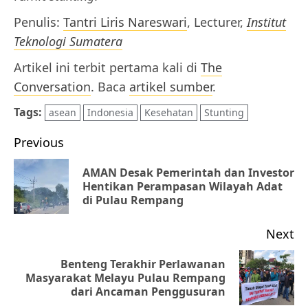
Penulis:
Tantri Liris Nareswari
, Lecturer,
Institut
Teknologi Sumatera
Artikel ini terbit pertama kali di
The
Conversation
. Baca
artikel sumber
.
Tags:
asean
Indonesia
Kesehatan
Stunting
Post
Previous
navigation
AMAN Desak Pemerintah dan Investor
Pr
Hentikan Perampasan Wilayah Adat
di Pulau Rempang
po
Next
Benteng Terakhir Perlawanan
Next
Masyarakat Melayu Pulau Rempang
dari Ancaman Penggusuran
post: