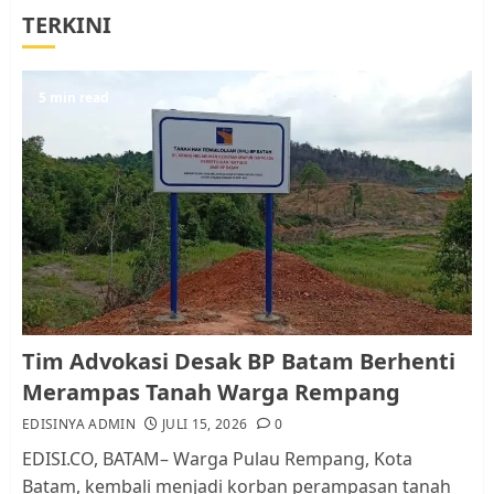
Warga Rempang
TERKINI
JULI 15, 2026
0
5
5 min read
Pemko Batam Tegaskan RT dan
RW bukan Petugas Pendataan
dan Pemungutan Pajak
AGUSTUS 1, 2026
0
1
Kader Pajak jadi Penghubung
Pemerintah dan Masyarakat di
Lingkungan RT/RW
Tim Advokasi Desak BP Batam Berhenti
AGUSTUS 1, 2026
0
Merampas Tanah Warga Rempang
2
EDISINYA ADMIN
JULI 15, 2026
0
EDISI.CO, BATAM– Warga Pulau Rempang, Kota
Datangi Pemko Batam, Warga
Batam, kembali menjadi korban perampasan tanah