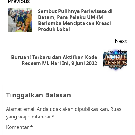
Post
Previous
navigation
Sambut Pulihnya Pariwisata di
Batam, Para Pelaku UMKM
Pr
Berlomba Menciptakan Kreasi
pos
Produk Lokal
Next
Buruan! Terbaru dan Aktifkan Kode
Next
Redeem ML Hari Ini, 9 Juni 2022
post:
Tinggalkan Balasan
Alamat email Anda tidak akan dipublikasikan.
Ruas
yang wajib ditandai
*
Komentar
*