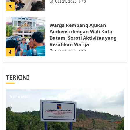
JULI 21, 2026
0
3
Warga Rempang Ajukan
Audiensi dengan Wali Kota
Batam, Soroti Aktivitas yang
Resahkan Warga
4
JULI 17, 2026
0
Tim Advokasi Desak BP Batam
TERKINI
Berhenti Merampas Tanah
Warga Rempang
JULI 15, 2026
0
5
5 min read
Pemko Batam Tegaskan RT dan
RW bukan Petugas Pendataan