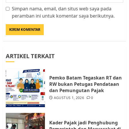
Simpan nama, email, dan situs web saya pada
Datangi Pemko Batam, Warga
peramban ini untuk komentar saya berikutnya.
Rempang Protes Lahan Mereka
Diambil untuk Sekolah Rakyat
JULI 21, 2026
0
3
ARTIKEL TERKAIT
Warga Rempang Ajukan
Audiensi dengan Wali Kota
Batam, Soroti Aktivitas yang
Resahkan Warga
Pemko Batam Tegaskan RT dan
RW bukan Petugas Pendataan
4
JULI 17, 2026
0
dan Pemungutan Pajak
AGUSTUS 1, 2026
0
Tim Advokasi Desak BP Batam
Berhenti Merampas Tanah
Warga Rempang
Kader Pajak jadi Penghubung
JULI 15, 2026
0
Pemerintah dan Masyarakat di