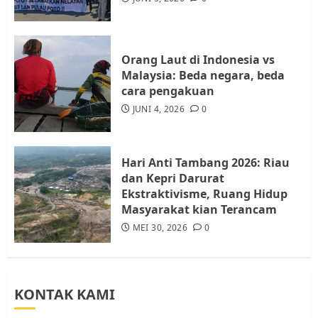
Batam, Soroti Aktivitas yang
Resahkan Warga
4
JULI 17, 2026
0
Orang Laut di Indonesia vs
Malaysia: Beda negara, beda
cara pengakuan
Tim Advokasi Desak BP Batam
Berhenti Merampas Tanah
JUNI 4, 2026
0
Warga Rempang
JULI 15, 2026
0
5
Hari Anti Tambang 2026: Riau
dan Kepri Darurat
Ekstraktivisme, Ruang Hidup
Masyarakat kian Terancam
MEI 30, 2026
0
KONTAK KAMI