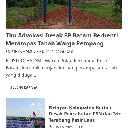
dan Pemungutan Pajak
AGUSTUS 1, 2026
0
1
Kader Pajak jadi Penghubung
Tim Advokasi Desak BP Batam Berhenti
Pemerintah dan Masyarakat di
Merampas Tanah Warga Rempang
Lingkungan RT/RW
EDISINYA ADMIN
JULI 15, 2026
0
AGUSTUS 1, 2026
0
2
EDISI.CO, BATAM– Warga Pulau Rempang, Kota
Batam, kembali menjadi korban perampasan tanah
yang diduga...
Datangi Pemko Batam, Warga
Rempang Protes Lahan Mereka
SELENGKAPNYA
Diambil untuk Sekolah Rakyat
JULI 21, 2026
0
3
Nelayan Kabupaten Bintan
Desak Pencabutan PSN dan Izin
Warga Rempang Ajukan
Tambang Pasir Laut
Audiensi dengan Wali Kota
JUNI 5, 2026
0