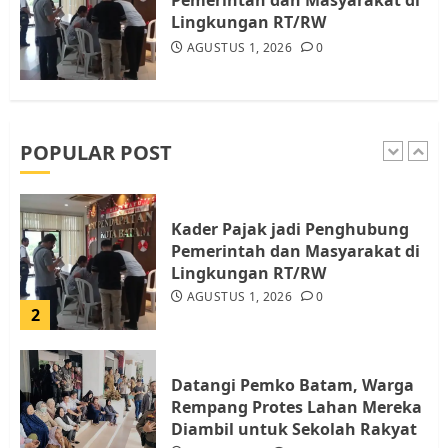
5
Lingkungan RT/RW
AGUSTUS 1, 2026
0
Pemko Batam Tegaskan RT dan
RW bukan Petugas Pendataan
dan Pemungutan Pajak
AGUSTUS 1, 2026
0
POPULAR POST
1
Kader Pajak jadi Penghubung
Pemerintah dan Masyarakat di
Lingkungan RT/RW
AGUSTUS 1, 2026
0
2
Datangi Pemko Batam, Warga
Rempang Protes Lahan Mereka
Diambil untuk Sekolah Rakyat