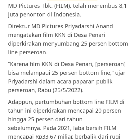
MD Pictures Tbk. (FILM), telah menembus 8,1
juta penonton di Indonesia.
Direktur MD Pictures Priyadarshi Anand
mengatakan film KKN di Desa Penari
diperkirakan menyumbang 25 persen bottom
line perseroan.
“Karena film KKN di Desa Penari, [perseroan]
bisa melampaui 25 persen bottom line,” ujar
Priyadarshi dalam acara paparan publik
perseroan, Rabu (25/5/2022).
Adappun, pertumbuhan bottom line FILM di
tahun ini diperkirakan mencapai 20 persen
hingga 25 persen dari tahun
sebelumnya. Pada 2021, laba bersih FILM
mencapai Rp33,67 miliar, berbalik dari rugi