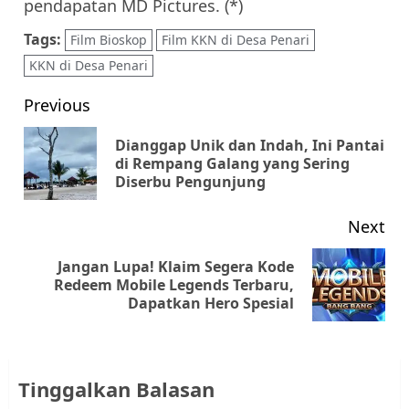
pendapatan MD Pictures. (*)
Tags:
Film Bioskop
Film KKN di Desa Penari
KKN di Desa Penari
Post
Previous
navigation
Dianggap Unik dan Indah, Ini Pantai
Pr
di Rempang Galang yang Sering
Diserbu Pengunjung
pos
Next
Jangan Lupa! Klaim Segera Kode
Next
Redeem Mobile Legends Terbaru,
Dapatkan Hero Spesial
post:
Tinggalkan Balasan