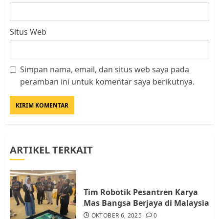
Situs Web
Simpan nama, email, dan situs web saya pada
Datangi Pemko Batam, Warga
peramban ini untuk komentar saya berikutnya.
Rempang Protes Lahan Mereka
Diambil untuk Sekolah Rakyat
JULI 21, 2026
0
3
ARTIKEL TERKAIT
Warga Rempang Ajukan
Audiensi dengan Wali Kota
Batam, Soroti Aktivitas yang
Resahkan Warga
Tim Robotik Pesantren Karya
4
JULI 17, 2026
0
Mas Bangsa Berjaya di Malaysia
OKTOBER 6, 2025
0