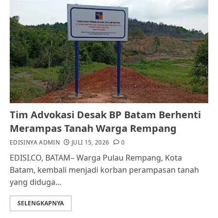
Pemko Batam Tegaskan RT dan
RW bukan Petugas Pendataan
dan Pemungutan Pajak
AGUSTUS 1, 2026
0
1
Kader Pajak jadi Penghubung
Tim Advokasi Desak BP Batam Berhenti
Pemerintah dan Masyarakat di
Merampas Tanah Warga Rempang
Lingkungan RT/RW
EDISINYA ADMIN
JULI 15, 2026
0
AGUSTUS 1, 2026
0
2
EDISI.CO, BATAM– Warga Pulau Rempang, Kota
Batam, kembali menjadi korban perampasan tanah
yang diduga...
Datangi Pemko Batam, Warga
Rempang Protes Lahan Mereka
SELENGKAPNYA
Diambil untuk Sekolah Rakyat