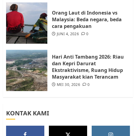
4
JULI 17, 2026
0
Orang Laut di Indonesia vs
Malaysia: Beda negara, beda
cara pengakuan
Tim Advokasi Desak BP Batam
Berhenti Merampas Tanah
JUNI 4, 2026
0
Warga Rempang
JULI 15, 2026
0
5
Hari Anti Tambang 2026: Riau
dan Kepri Darurat
Ekstraktivisme, Ruang Hidup
Masyarakat kian Terancam
MEI 30, 2026
0
KONTAK KAMI