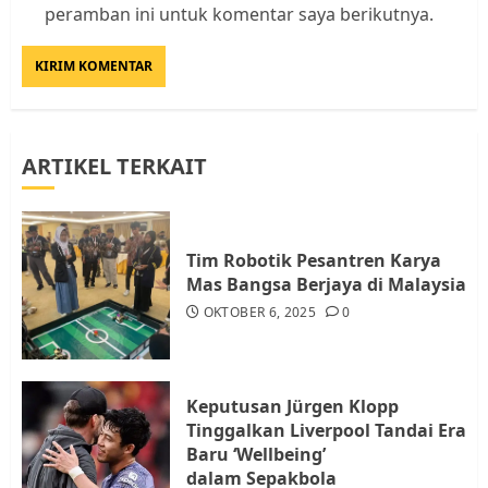
Datangi Pemko Batam, Warga
peramban ini untuk komentar saya berikutnya.
Rempang Protes Lahan Mereka
Diambil untuk Sekolah Rakyat
JULI 21, 2026
0
3
ARTIKEL TERKAIT
Warga Rempang Ajukan
Audiensi dengan Wali Kota
Batam, Soroti Aktivitas yang
Resahkan Warga
Tim Robotik Pesantren Karya
4
JULI 17, 2026
0
Mas Bangsa Berjaya di Malaysia
OKTOBER 6, 2025
0
Tim Advokasi Desak BP Batam
Berhenti Merampas Tanah
Warga Rempang
Keputusan Jürgen Klopp
JULI 15, 2026
0
Tinggalkan Liverpool Tandai Era
5
Baru ‘Wellbeing’
dalam Sepakbola