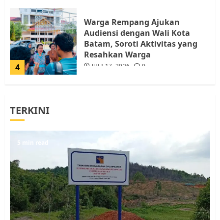
Warga Rempang Ajukan
Audiensi dengan Wali Kota
Batam, Soroti Aktivitas yang
Resahkan Warga
4
JULI 17, 2026
0
Tim Advokasi Desak BP Batam
TERKINI
Berhenti Merampas Tanah
Warga Rempang
JULI 15, 2026
0
5
5 min read
Pemko Batam Tegaskan RT dan
RW bukan Petugas Pendataan
dan Pemungutan Pajak
AGUSTUS 1, 2026
0