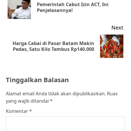
Pemerintah Cabut Izin ACT, Ini
Pr
Penjelasannya!
pos
Next
Harga Cabai di Pasar Batam Makin
Next
Pedas, Satu Kilo Tembus Rp140.000
post:
Tinggalkan Balasan
Alamat email Anda tidak akan dipublikasikan.
Ruas
yang wajib ditandai
*
Komentar
*