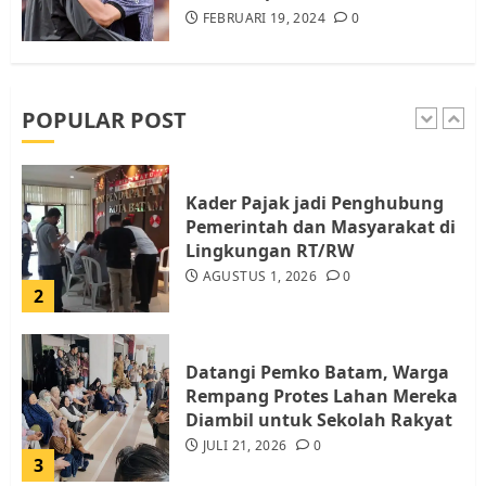
FEBRUARI 19, 2024
0
Pemko Batam Tegaskan RT dan
RW bukan Petugas Pendataan
dan Pemungutan Pajak
AGUSTUS 1, 2026
0
POPULAR POST
1
Kader Pajak jadi Penghubung
Pemerintah dan Masyarakat di
Lingkungan RT/RW
AGUSTUS 1, 2026
0
2
Datangi Pemko Batam, Warga
Rempang Protes Lahan Mereka
Diambil untuk Sekolah Rakyat
JULI 21, 2026
0
3