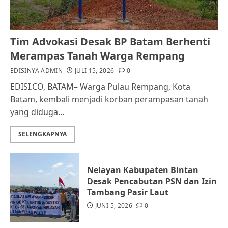
1
Kader Pajak jadi Penghubung
Tim Advokasi Desak BP Batam Berhenti
Pemerintah dan Masyarakat di
Merampas Tanah Warga Rempang
Lingkungan RT/RW
EDISINYA ADMIN
JULI 15, 2026
0
AGUSTUS 1, 2026
0
2
EDISI.CO, BATAM– Warga Pulau Rempang, Kota
Batam, kembali menjadi korban perampasan tanah
yang diduga...
Datangi Pemko Batam, Warga
Rempang Protes Lahan Mereka
SELENGKAPNYA
Diambil untuk Sekolah Rakyat
JULI 21, 2026
0
3
Nelayan Kabupaten Bintan
Desak Pencabutan PSN dan Izin
Warga Rempang Ajukan
Tambang Pasir Laut
Audiensi dengan Wali Kota
JUNI 5, 2026
0
Batam, Soroti Aktivitas yang
Resahkan Warga