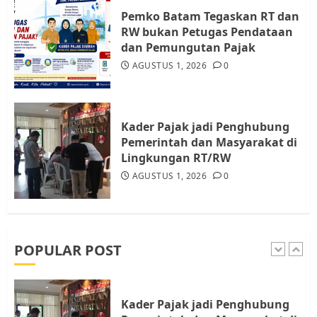
Resahkan Warga
Pemko Batam Tegaskan RT dan
RW bukan Petugas Pendataan
4
JULI 17, 2026
0
dan Pemungutan Pajak
AGUSTUS 1, 2026
0
Tim Advokasi Desak BP Batam
Berhenti Merampas Tanah
Warga Rempang
Kader Pajak jadi Penghubung
JULI 15, 2026
0
Pemerintah dan Masyarakat di
5
Lingkungan RT/RW
AGUSTUS 1, 2026
0
Pemko Batam Tegaskan RT dan
RW bukan Petugas Pendataan
dan Pemungutan Pajak
AGUSTUS 1, 2026
0
POPULAR POST
1
Kader Pajak jadi Penghubung