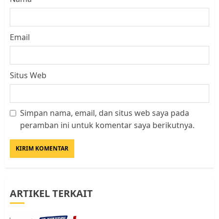
Email
Situs Web
Simpan nama, email, dan situs web saya pada
Datangi Pemko Batam, Warga
peramban ini untuk komentar saya berikutnya.
Rempang Protes Lahan Mereka
Diambil untuk Sekolah Rakyat
JULI 21, 2026
0
3
ARTIKEL TERKAIT
Warga Rempang Ajukan
Audiensi dengan Wali Kota
Batam, Soroti Aktivitas yang