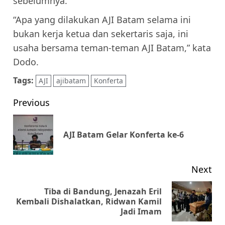
sebelumnya.
“Apa yang dilakukan AJI Batam selama ini
bukan kerja ketua dan sekertaris saja, ini
usaha bersama teman-teman AJI Batam,” kata
Dodo.
Tags:
AJI
ajibatam
Konferta
Post
Previous
navigation
Pr
AJI Batam Gelar Konferta ke-6
pos
Next
Tiba di Bandung, Jenazah Eril
Next
Kembali Dishalatkan, Ridwan Kamil
Jadi Imam
post: