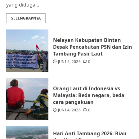
yang diduga...
Datangi Pemko Batam, Warga
Rempang Protes Lahan Mereka
SELENGKAPNYA
Diambil untuk Sekolah Rakyat
JULI 21, 2026
0
3
Nelayan Kabupaten Bintan
Desak Pencabutan PSN dan Izin
Warga Rempang Ajukan
Tambang Pasir Laut
Audiensi dengan Wali Kota
JUNI 5, 2026
0
Batam, Soroti Aktivitas yang
Resahkan Warga
4
JULI 17, 2026
0
Orang Laut di Indonesia vs
Malaysia: Beda negara, beda
cara pengakuan
Tim Advokasi Desak BP Batam
Berhenti Merampas Tanah
JUNI 4, 2026
0
Warga Rempang
JULI 15, 2026
0
5
Hari Anti Tambang 2026: Riau