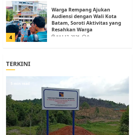
Warga Rempang Ajukan
Audiensi dengan Wali Kota
Batam, Soroti Aktivitas yang
Resahkan Warga
4
JULI 17, 2026
0
Tim Advokasi Desak BP Batam
TERKINI
Berhenti Merampas Tanah
Warga Rempang
JULI 15, 2026
0
5
5 min read
Pemko Batam Tegaskan RT dan
RW bukan Petugas Pendataan
dan Pemungutan Pajak
AGUSTUS 1, 2026
0
1