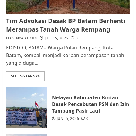
Kader Pajak jadi Penghubung
Tim Advokasi Desak BP Batam Berhenti
Pemerintah dan Masyarakat di
Merampas Tanah Warga Rempang
Lingkungan RT/RW
EDISINYA ADMIN
JULI 15, 2026
0
AGUSTUS 1, 2026
0
2
EDISI.CO, BATAM– Warga Pulau Rempang, Kota
Batam, kembali menjadi korban perampasan tanah
yang diduga...
Datangi Pemko Batam, Warga
Rempang Protes Lahan Mereka
SELENGKAPNYA
Diambil untuk Sekolah Rakyat
JULI 21, 2026
0
3
Nelayan Kabupaten Bintan
Desak Pencabutan PSN dan Izin
Warga Rempang Ajukan
Tambang Pasir Laut
Audiensi dengan Wali Kota
JUNI 5, 2026
0
Batam, Soroti Aktivitas yang
Resahkan Warga