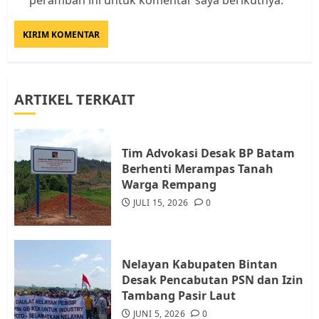
peramban ini untuk komentar saya berikutnya.
Rempang Protes Lahan Mereka
Diambil untuk Sekolah Rakyat
JULI 21, 2026
0
3
ARTIKEL TERKAIT
Warga Rempang Ajukan
Audiensi dengan Wali Kota
Batam, Soroti Aktivitas yang
Resahkan Warga
Tim Advokasi Desak BP Batam
Berhenti Merampas Tanah
4
JULI 17, 2026
0
Warga Rempang
JULI 15, 2026
0
Tim Advokasi Desak BP Batam
Berhenti Merampas Tanah
Warga Rempang
Nelayan Kabupaten Bintan
JULI 15, 2026
0
Desak Pencabutan PSN dan Izin
5
Tambang Pasir Laut
JUNI 5, 2026
0