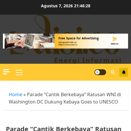
Skip
Agustus 7, 2026
21:46:29
to
content
Primary
Menu
Home
»
Parade “Cantik Berkebaya” Ratusan WNI di
Washington DC Dukung Kebaya Goes to UNESCO
Parade “Cantik Berkebaya” Ratusan