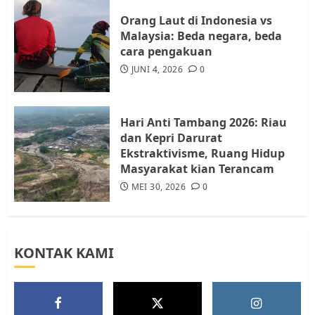
4
JULI 17, 2026
0
Orang Laut di Indonesia vs
Malaysia: Beda negara, beda
cara pengakuan
Tim Advokasi Desak BP Batam
Berhenti Merampas Tanah
JUNI 4, 2026
0
Warga Rempang
JULI 15, 2026
0
5
Hari Anti Tambang 2026: Riau
dan Kepri Darurat
Ekstraktivisme, Ruang Hidup
Masyarakat kian Terancam
MEI 30, 2026
0
KONTAK KAMI