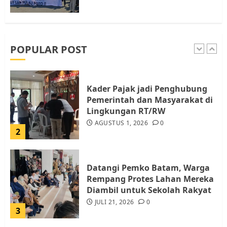
Pemko Batam Tegaskan RT dan
RW bukan Petugas Pendataan
dan Pemungutan Pajak
AGUSTUS 1, 2026
0
POPULAR POST
1
Kader Pajak jadi Penghubung
Pemerintah dan Masyarakat di
Lingkungan RT/RW
AGUSTUS 1, 2026
0
2
Datangi Pemko Batam, Warga
Rempang Protes Lahan Mereka
Diambil untuk Sekolah Rakyat
JULI 21, 2026
0
3