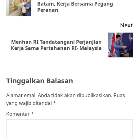
Pr
Batam, Kerja Bersama Pegang
Peranan
po
Next
Menhan RI Tandatangani Perjanjian
Next
Kerja Sama Pertahanan RI- Malaysia
post:
Tinggalkan Balasan
Alamat email Anda tidak akan dipublikasikan.
Ruas
yang wajib ditandai
*
Komentar
*