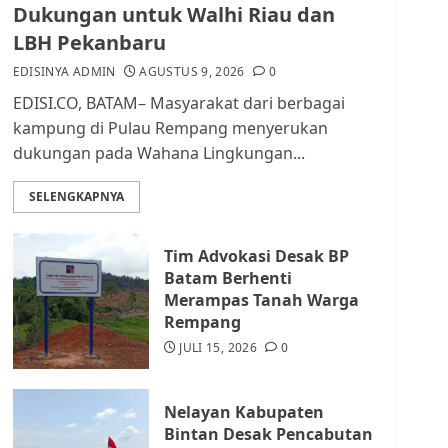
Pendataan dan
Dukungan untuk Walhi Riau dan
Pemungutan Pajak
LBH Pekanbaru
AGUSTUS 1, 2026
0
2
EDISINYA ADMIN
AGUSTUS 9, 2026
0
EDISI.CO, BATAM– Masyarakat dari berbagai
Kader Pajak jadi
kampung di Pulau Rempang menyerukan
Penghubung Pemerintah
dukungan pada Wahana Lingkungan...
dan Masyarakat di
Lingkungan RT/RW
SELENGKAPNYA
AGUSTUS 1, 2026
0
3
Tim Advokasi Desak BP
Datangi Pemko Batam,
Batam Berhenti
Warga Rempang Protes
Merampas Tanah Warga
Lahan Mereka Diambil
Rempang
untuk Sekolah Rakyat
JULI 15, 2026
0
JULI 21, 2026
0
4
Nelayan Kabupaten
Warga Rempang Ajukan
Bintan Desak Pencabutan
Audiensi dengan Wali