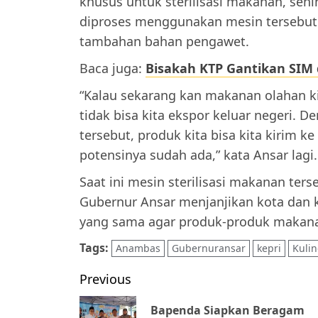
khusus untuk sterilisasi makanan, seh
diproses menggunakan mesin tersebut 
tambahan bahan pengawet.
Baca juga:
Bisakah KTP Gantikan SIM 
“Kalau sekarang kan makanan olahan ki
tidak bisa kita ekspor keluar negeri. 
tersebut, produk kita bisa kita kirim k
potensinya sudah ada,” kata Ansar lagi.
Saat ini mesin sterilisasi makanan ter
Gubernur Ansar menjanjikan kota dan 
yang sama agar produk-produk makanan
Tags:
Anambas
Gubernuransar
kepri
Kulin
Post
Previous
navigation
Bapenda Siapkan Beragam