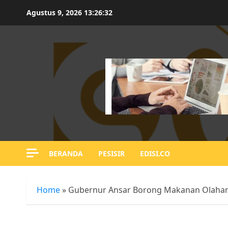
Skip
Agustus 9, 2026
13:26:33
to
content
BERANDA
PESISIR
EDISI.CO
Home
»
Gubernur Ansar Borong Makanan Olahan 