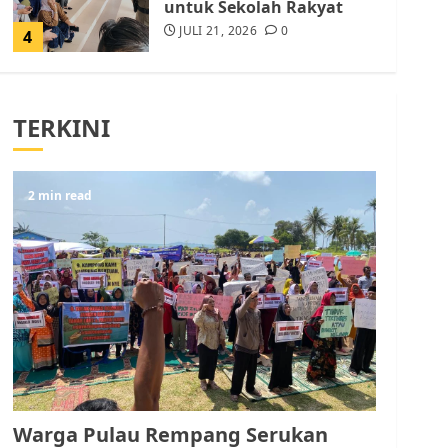
untuk Sekolah Rakyat
JULI 21, 2026
0
4
Warga Rempang Ajukan
Audiensi dengan Wali
TERKINI
Kota Batam, Soroti
Aktivitas yang Resahkan
Warga
5
2 min read
JULI 17, 2026
0
Warga Pulau Rempang
Serukan Dukungan untuk
Walhi Riau dan LBH
Pekanbaru
AGUSTUS 9, 2026
0
1
Pemko Batam Tegaskan
RT dan RW bukan Petugas
Warga Pulau Rempang Serukan