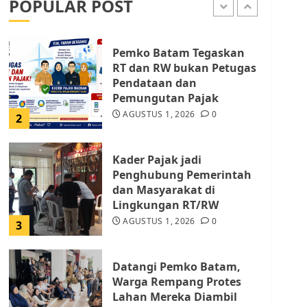
POPULAR POST
AGUSTUS 9, 2026
0
1
Pemko Batam Tegaskan
RT dan RW bukan Petugas
Pendataan dan
Pemungutan Pajak
AGUSTUS 1, 2026
0
2
Kader Pajak jadi
Penghubung Pemerintah
dan Masyarakat di
Lingkungan RT/RW
AGUSTUS 1, 2026
0
3
Datangi Pemko Batam,
Warga Rempang Protes
Lahan Mereka Diambil