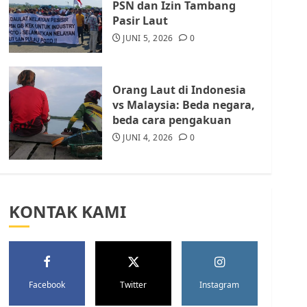
PSN dan Izin Tambang
Kota Batam, Soroti
Pasir Laut
Aktivitas yang Resahkan
Warga
JUNI 5, 2026
0
5
JULI 17, 2026
0
Orang Laut di Indonesia
vs Malaysia: Beda negara,
beda cara pengakuan
JUNI 4, 2026
0
KONTAK KAMI
Facebook
Twitter
Instagram