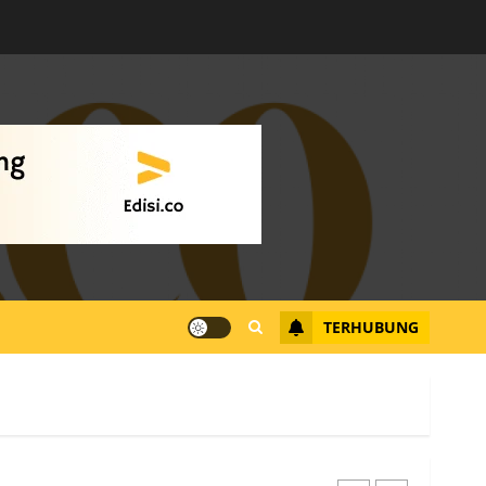
Datangi Pemko Batam,
Warga Rempang Protes
Lahan Mereka Diambil
untuk Sekolah Rakyat
JULI 21, 2026
0
4
Warga Rempang Ajukan
Audiensi dengan Wali
Kota Batam, Soroti
Aktivitas yang Resahkan
Warga
TERHUBUNG
5
JULI 17, 2026
0
Warga Pulau Rempang
Serukan Dukungan untuk
Walhi Riau dan LBH
Pekanbaru