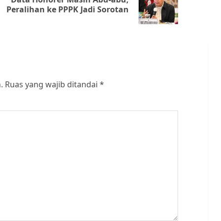
Previous
Next
Peralihan ke PPPK Jadi Sorotan
post:
post:
.
Ruas yang wajib ditandai
*