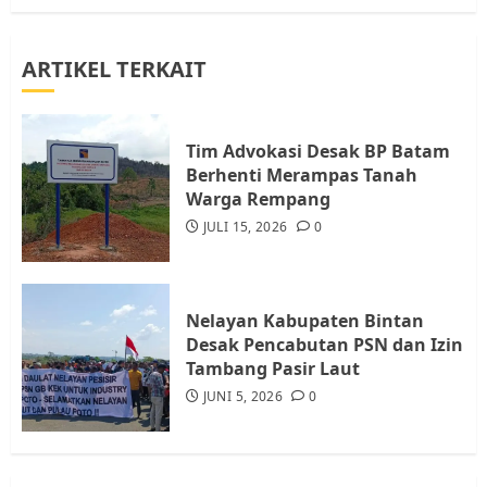
3
ARTIKEL TERKAIT
Warga Rempang Ajukan
Audiensi dengan Wali Kota
Batam, Soroti Aktivitas yang
Resahkan Warga
Tim Advokasi Desak BP Batam
Berhenti Merampas Tanah
4
JULI 17, 2026
0
Warga Rempang
JULI 15, 2026
0
Tim Advokasi Desak BP Batam
Berhenti Merampas Tanah
Warga Rempang
Nelayan Kabupaten Bintan
JULI 15, 2026
0
Desak Pencabutan PSN dan Izin
5
Tambang Pasir Laut
JUNI 5, 2026
0
Pemko Batam Tegaskan RT dan
RW bukan Petugas Pendataan
dan Pemungutan Pajak