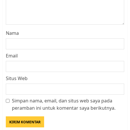
Nama
Email
Situs Web
Simpan nama, email, dan situs web saya pada
Datangi Pemko Batam, Warga
peramban ini untuk komentar saya berikutnya.
Rempang Protes Lahan Mereka
Diambil untuk Sekolah Rakyat
JULI 21, 2026
0