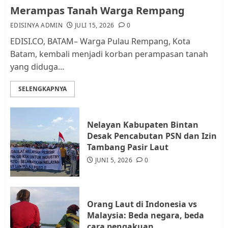
Pemerintah dan Masyarakat di
Merampas Tanah Warga Rempang
Lingkungan RT/RW
EDISINYA ADMIN
JULI 15, 2026
0
AGUSTUS 1, 2026
0
2
EDISI.CO, BATAM– Warga Pulau Rempang, Kota
Batam, kembali menjadi korban perampasan tanah
yang diduga...
Datangi Pemko Batam, Warga
Rempang Protes Lahan Mereka
SELENGKAPNYA
Diambil untuk Sekolah Rakyat
JULI 21, 2026
0
3
Nelayan Kabupaten Bintan
Desak Pencabutan PSN dan Izin
Warga Rempang Ajukan
Tambang Pasir Laut
Audiensi dengan Wali Kota
JUNI 5, 2026
0
Batam, Soroti Aktivitas yang
Resahkan Warga
4
JULI 17, 2026
0
Orang Laut di Indonesia vs
Malaysia: Beda negara, beda
cara pengakuan