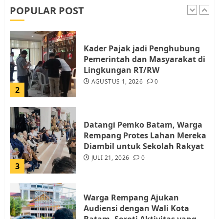
AGUSTUS 1, 2026
0
POPULAR POST
1
Kader Pajak jadi Penghubung
Pemerintah dan Masyarakat di
Lingkungan RT/RW
AGUSTUS 1, 2026
0
2
Datangi Pemko Batam, Warga
Rempang Protes Lahan Mereka
Diambil untuk Sekolah Rakyat
JULI 21, 2026
0
3
Warga Rempang Ajukan
Audiensi dengan Wali Kota