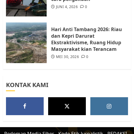
Tim Advokasi Desak BP Batam
Berhenti Merampas Tanah
JUNI 4, 2026
0
Warga Rempang
JULI 15, 2026
0
5
Hari Anti Tambang 2026: Riau
dan Kepri Darurat
Ekstraktivisme, Ruang Hidup
Masyarakat kian Terancam
MEI 30, 2026
0
KONTAK KAMI
Pedoman Media Siber
Kode Etik Jurnalistik
REDAKSI