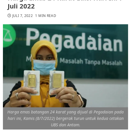
Juli 2022
JULI 7, 2022
1 MIN READ
Harga emas batangan 24 karat yang dijual di Pegadaian pada
hari ini, Kamis (8/7/2022) bergerak turun untuk kedua cetakan
UBS dan Antam.