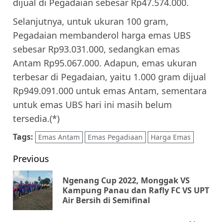
dijual di Pegadaian sebesar Rp47.574.000.
Selanjutnya, untuk ukuran 100 gram,
Pegadaian membanderol harga emas UBS
sebesar Rp93.031.000, sedangkan emas
Antam Rp95.067.000. Adapun, emas ukuran
terbesar di Pegadaian, yaitu 1.000 gram dijual
Rp949.091.000 untuk emas Antam, sementara
untuk emas UBS hari ini masih belum
tersedia.(*)
Tags:
Emas Antam
Emas Pegadiaan
Harga Emas
Post
Previous
navigation
Ngenang Cup 2022, Monggak VS
Pr
Kampung Panau dan Rafly FC VS UPT
Air Bersih di Semifinal
pos