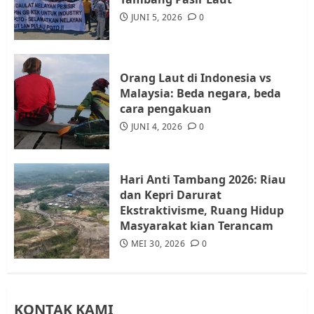
Audiensi dengan Wali Kota
JUNI 5, 2026
0
Batam, Soroti Aktivitas yang
Resahkan Warga
4
JULI 17, 2026
0
Orang Laut di Indonesia vs
Malaysia: Beda negara, beda
cara pengakuan
Tim Advokasi Desak BP Batam
Berhenti Merampas Tanah
JUNI 4, 2026
0
Warga Rempang
JULI 15, 2026
0
5
Hari Anti Tambang 2026: Riau
dan Kepri Darurat
Ekstraktivisme, Ruang Hidup
Masyarakat kian Terancam
MEI 30, 2026
0
KONTAK KAMI