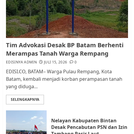
RW bukan Petugas Pendataan
dan Pemungutan Pajak
AGUSTUS 1, 2026
0
1
Kader Pajak jadi Penghubung
Tim Advokasi Desak BP Batam Berhenti
Pemerintah dan Masyarakat di
Merampas Tanah Warga Rempang
Lingkungan RT/RW
EDISINYA ADMIN
JULI 15, 2026
0
AGUSTUS 1, 2026
0
2
EDISI.CO, BATAM– Warga Pulau Rempang, Kota
Batam, kembali menjadi korban perampasan tanah
yang diduga...
Datangi Pemko Batam, Warga
Rempang Protes Lahan Mereka
SELENGKAPNYA
Diambil untuk Sekolah Rakyat
JULI 21, 2026
0
3
Nelayan Kabupaten Bintan
Desak Pencabutan PSN dan Izin
Warga Rempang Ajukan
Tambang Pasir Laut