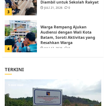
Diambil untuk Sekolah Rakyat
JULI 21, 2026
0
3
Warga Rempang Ajukan
Audiensi dengan Wali Kota
Batam, Soroti Aktivitas yang
Resahkan Warga
4
JULI 17, 2026
0
Tim Advokasi Desak BP Batam
TERKINI
Berhenti Merampas Tanah
Warga Rempang
JULI 15, 2026
0
5
5 min read
Pemko Batam Tegaskan RT dan