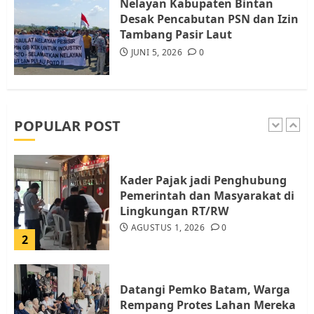
Nelayan Kabupaten Bintan
JULI 15, 2026
0
Desak Pencabutan PSN dan Izin
5
Tambang Pasir Laut
JUNI 5, 2026
0
Pemko Batam Tegaskan RT dan
RW bukan Petugas Pendataan
dan Pemungutan Pajak
AGUSTUS 1, 2026
0
POPULAR POST
1
Kader Pajak jadi Penghubung
Pemerintah dan Masyarakat di
Lingkungan RT/RW
AGUSTUS 1, 2026
0
2
Datangi Pemko Batam, Warga
Rempang Protes Lahan Mereka