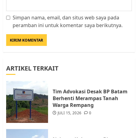
Simpan nama, email, dan situs web saya pada
Datangi Pemko Batam, Warga
peramban ini untuk komentar saya berikutnya.
Rempang Protes Lahan Mereka
Diambil untuk Sekolah Rakyat
JULI 21, 2026
0
3
ARTIKEL TERKAIT
Warga Rempang Ajukan
Audiensi dengan Wali Kota
Batam, Soroti Aktivitas yang
Resahkan Warga
Tim Advokasi Desak BP Batam
Berhenti Merampas Tanah
4
JULI 17, 2026
0
Warga Rempang
JULI 15, 2026
0
Tim Advokasi Desak BP Batam
Berhenti Merampas Tanah
Warga Rempang