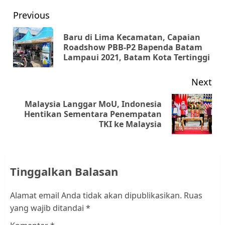
Post
Previous
navigation
Baru di Lima Kecamatan, Capaian
Pr
Roadshow PBB-P2 Bapenda Batam
Lampaui 2021, Batam Kota Tertinggi
pos
Next
Malaysia Langgar MoU, Indonesia
Next
Hentikan Sementara Penempatan
TKI ke Malaysia
post:
Tinggalkan Balasan
Alamat email Anda tidak akan dipublikasikan.
Ruas
yang wajib ditandai
*