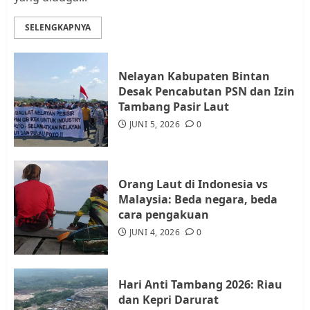
Datangi Pemko Batam, Warga
Rempang Protes Lahan Mereka
SELENGKAPNYA
Diambil untuk Sekolah Rakyat
JULI 21, 2026
0
3
Nelayan Kabupaten Bintan
Desak Pencabutan PSN dan Izin
Warga Rempang Ajukan
Tambang Pasir Laut
Audiensi dengan Wali Kota
JUNI 5, 2026
0
Batam, Soroti Aktivitas yang
Resahkan Warga
4
JULI 17, 2026
0
Orang Laut di Indonesia vs
Malaysia: Beda negara, beda
cara pengakuan
Tim Advokasi Desak BP Batam
Berhenti Merampas Tanah
JUNI 4, 2026
0
Warga Rempang
JULI 15, 2026
0
5
Hari Anti Tambang 2026: Riau
dan Kepri Darurat