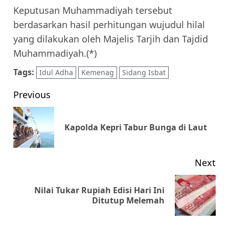
Keputusan Muhammadiyah tersebut
berdasarkan hasil perhitungan wujudul hilal
yang dilakukan oleh Majelis Tarjih dan Tajdid
Muhammadiyah.(*)
Tags:
Idul Adha
Kemenag
Sidang Isbat
Post
Previous
navigation
Pr
Kapolda Kepri Tabur Bunga di Laut
pos
Next
Nilai Tukar Rupiah Edisi Hari Ini
Next
Ditutup Melemah
post: