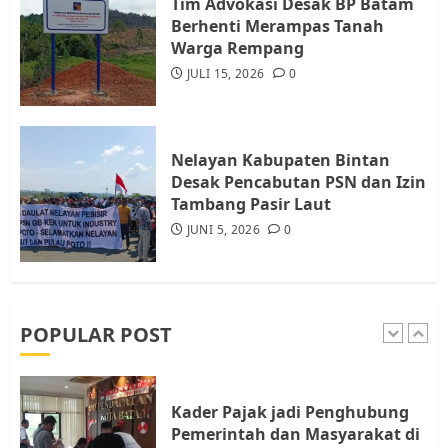
Resahkan Warga
Tim Advokasi Desak BP Batam
Berhenti Merampas Tanah
4
JULI 17, 2026
0
Warga Rempang
JULI 15, 2026
0
Tim Advokasi Desak BP Batam
Berhenti Merampas Tanah
Warga Rempang
Nelayan Kabupaten Bintan
JULI 15, 2026
0
Desak Pencabutan PSN dan Izin
5
Tambang Pasir Laut
JUNI 5, 2026
0
Pemko Batam Tegaskan RT dan
RW bukan Petugas Pendataan
dan Pemungutan Pajak
AGUSTUS 1, 2026
0
POPULAR POST
1
Kader Pajak jadi Penghubung
Pemerintah dan Masyarakat di