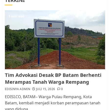
TERKINI
Berhenti Merampas Tanah
Warga Rempang
JULI 15, 2026
0
5
5 min read
Pemko Batam Tegaskan RT dan
RW bukan Petugas Pendataan
dan Pemungutan Pajak
AGUSTUS 1, 2026
0
1
Kader Pajak jadi Penghubung
Tim Advokasi Desak BP Batam Berhenti
Pemerintah dan Masyarakat di
Merampas Tanah Warga Rempang
Lingkungan RT/RW
EDISINYA ADMIN
JULI 15, 2026
0
AGUSTUS 1, 2026
0
2
EDISI.CO, BATAM– Warga Pulau Rempang, Kota
Batam, kembali menjadi korban perampasan tanah
yang diduga...