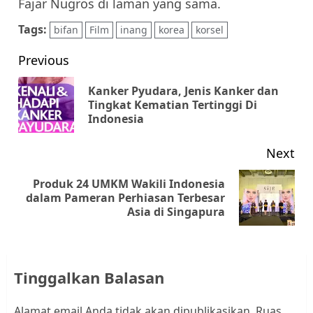
Fajar Nugros di laman yang sama.
Tags:
bifan
Film
inang
korea
korsel
Post
Previous
navigation
Kanker Pyudara, Jenis Kanker dan
Pr
Tingkat Kematian Tertinggi Di
Indonesia
pos
Next
Produk 24 UMKM Wakili Indonesia
Next
dalam Pameran Perhiasan Terbesar
Asia di Singapura
post:
Tinggalkan Balasan
Alamat email Anda tidak akan dipublikasikan.
Ruas