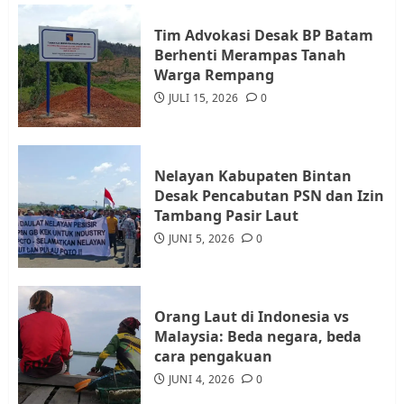
Tim Advokasi Desak BP Batam
Datangi Pemko Batam, Warga
Berhenti Merampas Tanah
Rempang Protes Lahan Mereka
Warga Rempang
Diambil untuk Sekolah Rakyat
JULI 15, 2026
0
JULI 21, 2026
0
4
Nelayan Kabupaten Bintan
Warga Rempang Ajukan
Desak Pencabutan PSN dan Izin
Audiensi dengan Wali Kota
Tambang Pasir Laut
Batam, Soroti Aktivitas yang
JUNI 5, 2026
0
Resahkan Warga
5
JULI 17, 2026
0
Orang Laut di Indonesia vs
Malaysia: Beda negara, beda
cara pengakuan
JUNI 4, 2026
0