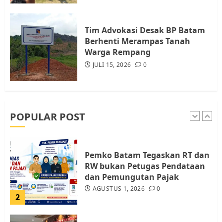
Audiensi dengan Wali Kota
Batam, Soroti Aktivitas yang
Resahkan Warga
Tim Advokasi Desak BP Batam
Berhenti Merampas Tanah
5
JULI 17, 2026
0
Warga Rempang
JULI 15, 2026
0
Warga Pulau Rempang Serukan
Dukungan untuk Walhi Riau
dan LBH Pekanbaru
AGUSTUS 9, 2026
0
POPULAR POST
1
Pemko Batam Tegaskan RT dan
RW bukan Petugas Pendataan
dan Pemungutan Pajak
AGUSTUS 1, 2026
0
2