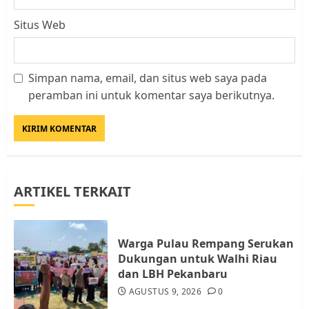
Situs Web
Simpan nama, email, dan situs web saya pada
Kader Pajak jadi Penghubung
peramban ini untuk komentar saya berikutnya.
Pemerintah dan Masyarakat di
Lingkungan RT/RW
AGUSTUS 1, 2026
0
3
ARTIKEL TERKAIT
Datangi Pemko Batam, Warga
Rempang Protes Lahan Mereka
Diambil untuk Sekolah Rakyat
Warga Pulau Rempang Serukan
JULI 21, 2026
0
Dukungan untuk Walhi Riau
4
dan LBH Pekanbaru
AGUSTUS 9, 2026
0
Warga Rempang Ajukan