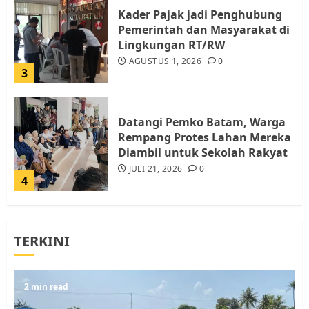
Kader Pajak jadi Penghubung
Pemerintah dan Masyarakat di
Lingkungan RT/RW
AGUSTUS 1, 2026
0
3
Datangi Pemko Batam, Warga
Rempang Protes Lahan Mereka
Diambil untuk Sekolah Rakyat
JULI 21, 2026
0
4
Warga Rempang Ajukan
TERKINI
Audiensi dengan Wali Kota
Batam, Soroti Aktivitas yang
Resahkan Warga
5
2 min read
JULI 17, 2026
0