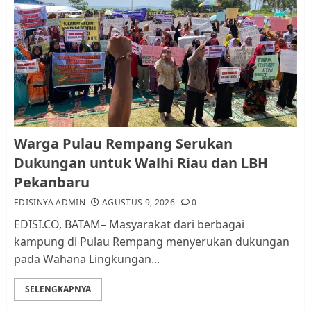
Warga Pulau Rempang Serukan
Dukungan untuk Walhi Riau
dan LBH Pekanbaru
AGUSTUS 9, 2026
0
1
Pemko Batam Tegaskan RT dan
Warga Pulau Rempang Serukan
RW bukan Petugas Pendataan
Dukungan untuk Walhi Riau dan LBH
dan Pemungutan Pajak
Pekanbaru
AGUSTUS 1, 2026
0
2
EDISINYA ADMIN
AGUSTUS 9, 2026
0
EDISI.CO, BATAM– Masyarakat dari berbagai
kampung di Pulau Rempang menyerukan dukungan
Kader Pajak jadi Penghubung
pada Wahana Lingkungan...
Pemerintah dan Masyarakat di
Lingkungan RT/RW
SELENGKAPNYA
AGUSTUS 1, 2026
0
3