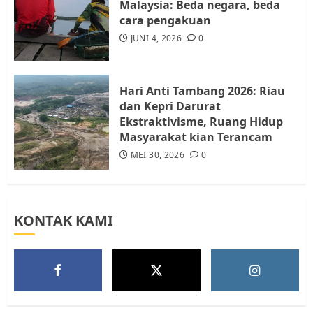
Malaysia: Beda negara, beda
cara pengakuan
Tim Advokasi Desak BP Batam
Berhenti Merampas Tanah
JUNI 4, 2026
0
Warga Rempang
JULI 15, 2026
0
5
Hari Anti Tambang 2026: Riau
dan Kepri Darurat
Ekstraktivisme, Ruang Hidup
Masyarakat kian Terancam
MEI 30, 2026
0
KONTAK KAMI