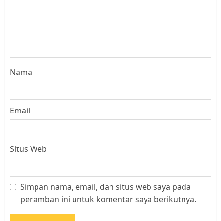
Nama
Email
Situs Web
Simpan nama, email, dan situs web saya pada
Datangi Pemko Batam, Warga
peramban ini untuk komentar saya berikutnya.
Rempang Protes Lahan Mereka
Diambil untuk Sekolah Rakyat