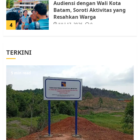
Audiensi dengan Wali Kota
Batam, Soroti Aktivitas yang
Resahkan Warga
4
JULI 17, 2026
0
Tim Advokasi Desak BP Batam
TERKINI
Berhenti Merampas Tanah
Warga Rempang
JULI 15, 2026
0
5
5 min read
Pemko Batam Tegaskan RT dan
RW bukan Petugas Pendataan
dan Pemungutan Pajak
AGUSTUS 1, 2026
0
1