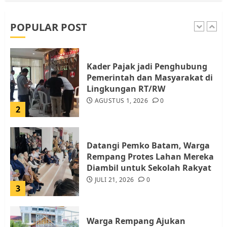
dan Pemungutan Pajak
AGUSTUS 1, 2026
0
POPULAR POST
1
Kader Pajak jadi Penghubung
Pemerintah dan Masyarakat di
Lingkungan RT/RW
AGUSTUS 1, 2026
0
2
Datangi Pemko Batam, Warga
Rempang Protes Lahan Mereka
Diambil untuk Sekolah Rakyat
JULI 21, 2026
0
3
Warga Rempang Ajukan