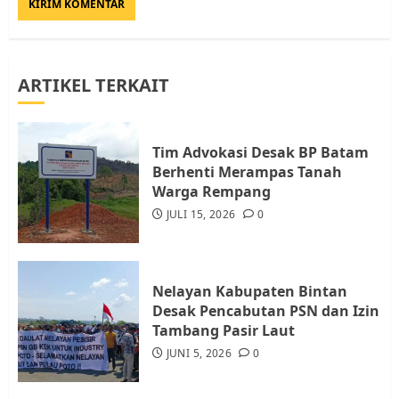
JULI 21, 2026
0
3
ARTIKEL TERKAIT
Warga Rempang Ajukan
Audiensi dengan Wali Kota
Batam, Soroti Aktivitas yang
Resahkan Warga
Tim Advokasi Desak BP Batam
Berhenti Merampas Tanah
4
JULI 17, 2026
0
Warga Rempang
JULI 15, 2026
0
Tim Advokasi Desak BP Batam
Berhenti Merampas Tanah
Warga Rempang
Nelayan Kabupaten Bintan
JULI 15, 2026
0
Desak Pencabutan PSN dan Izin
5
Tambang Pasir Laut
JUNI 5, 2026
0
Pemko Batam Tegaskan RT dan
RW bukan Petugas Pendataan