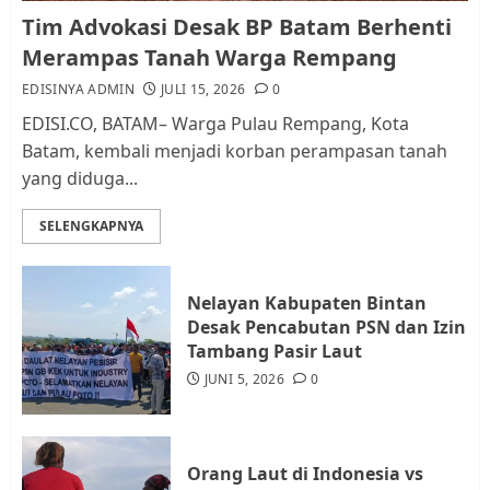
Kader Pajak jadi Penghubung
Tim Advokasi Desak BP Batam Berhenti
Pemerintah dan Masyarakat di
Merampas Tanah Warga Rempang
Lingkungan RT/RW
EDISINYA ADMIN
JULI 15, 2026
0
AGUSTUS 1, 2026
0
2
EDISI.CO, BATAM– Warga Pulau Rempang, Kota
Batam, kembali menjadi korban perampasan tanah
yang diduga...
Datangi Pemko Batam, Warga
Rempang Protes Lahan Mereka
SELENGKAPNYA
Diambil untuk Sekolah Rakyat
JULI 21, 2026
0
3
Nelayan Kabupaten Bintan
Desak Pencabutan PSN dan Izin
Warga Rempang Ajukan
Tambang Pasir Laut
Audiensi dengan Wali Kota
JUNI 5, 2026
0
Batam, Soroti Aktivitas yang
Resahkan Warga
4
JULI 17, 2026
0
Orang Laut di Indonesia vs