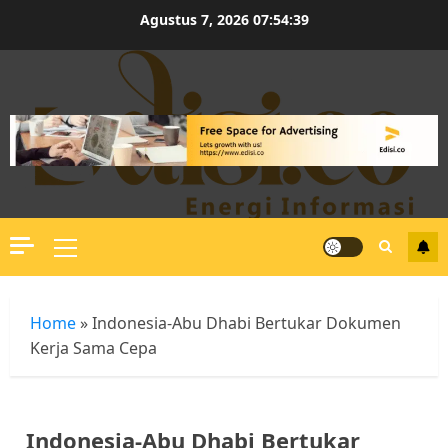
Skip
Agustus 7, 2026
07:54:40
to
content
Primary
Menu
Home
»
Indonesia-Abu Dhabi Bertukar Dokumen
Kerja Sama Cepa
Indonesia-Abu Dhabi Bertukar