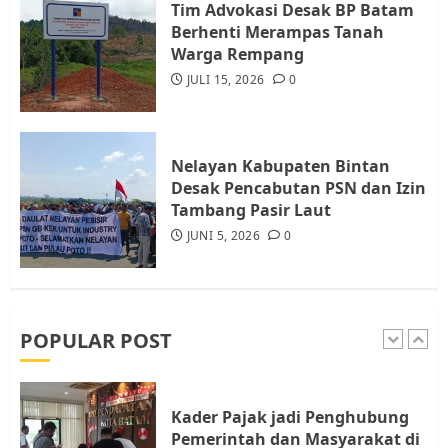
Resahkan Warga
Tim Advokasi Desak BP Batam
Berhenti Merampas Tanah
4
JULI 17, 2026
0
Warga Rempang
JULI 15, 2026
0
Tim Advokasi Desak BP Batam
Berhenti Merampas Tanah
Warga Rempang
Nelayan Kabupaten Bintan
JULI 15, 2026
0
Desak Pencabutan PSN dan Izin
5
Tambang Pasir Laut
JUNI 5, 2026
0
Pemko Batam Tegaskan RT dan
RW bukan Petugas Pendataan
dan Pemungutan Pajak
AGUSTUS 1, 2026
0
POPULAR POST
1
Kader Pajak jadi Penghubung
Pemerintah dan Masyarakat di