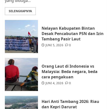
yang diduga...
Datangi Pemko Batam, Warga
Rempang Protes Lahan Mereka
SELENGKAPNYA
Diambil untuk Sekolah Rakyat
JULI 21, 2026
0
3
Nelayan Kabupaten Bintan
Desak Pencabutan PSN dan Izin
Warga Rempang Ajukan
Tambang Pasir Laut
Audiensi dengan Wali Kota
JUNI 5, 2026
0
Batam, Soroti Aktivitas yang
Resahkan Warga
4
JULI 17, 2026
0
Orang Laut di Indonesia vs
Malaysia: Beda negara, beda
cara pengakuan
Tim Advokasi Desak BP Batam
Berhenti Merampas Tanah
JUNI 4, 2026
0
Warga Rempang
JULI 15, 2026
0
5
Hari Anti Tambang 2026: Riau
dan Kepri Darurat