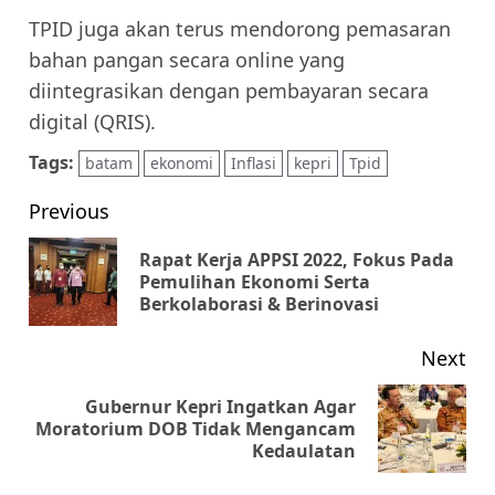
TPID juga akan terus mendorong pemasaran
bahan pangan secara online yang
diintegrasikan dengan pembayaran secara
digital (QRIS).
Tags:
batam
ekonomi
Inflasi
kepri
Tpid
Post
Previous
navigation
Rapat Kerja APPSI 2022, Fokus Pada
Pr
Pemulihan Ekonomi Serta
Berkolaborasi & Berinovasi
pos
Next
Gubernur Kepri Ingatkan Agar
Next
Moratorium DOB Tidak Mengancam
Kedaulatan
post: