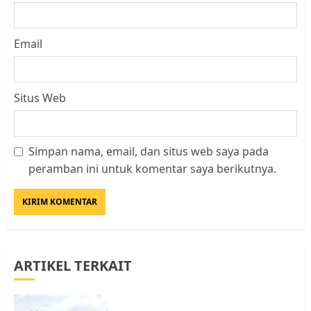
Email
Situs Web
Simpan nama, email, dan situs web saya pada
Datangi Pemko Batam, Warga
peramban ini untuk komentar saya berikutnya.
Rempang Protes Lahan Mereka
Diambil untuk Sekolah Rakyat
JULI 21, 2026
0
3
ARTIKEL TERKAIT
Warga Rempang Ajukan
Audiensi dengan Wali Kota
Batam, Soroti Aktivitas yang