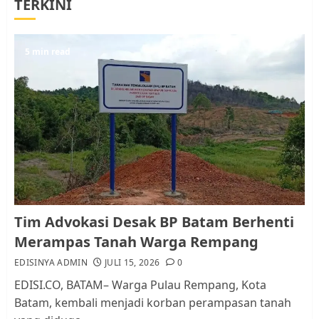
TERKINI
Berhenti Merampas Tanah
Warga Rempang
JULI 15, 2026
0
5
5 min read
Pemko Batam Tegaskan RT dan
RW bukan Petugas Pendataan
dan Pemungutan Pajak
AGUSTUS 1, 2026
0
1
Kader Pajak jadi Penghubung
Tim Advokasi Desak BP Batam Berhenti
Pemerintah dan Masyarakat di
Merampas Tanah Warga Rempang
Lingkungan RT/RW
EDISINYA ADMIN
JULI 15, 2026
0
AGUSTUS 1, 2026
0
2
EDISI.CO, BATAM– Warga Pulau Rempang, Kota
Batam, kembali menjadi korban perampasan tanah